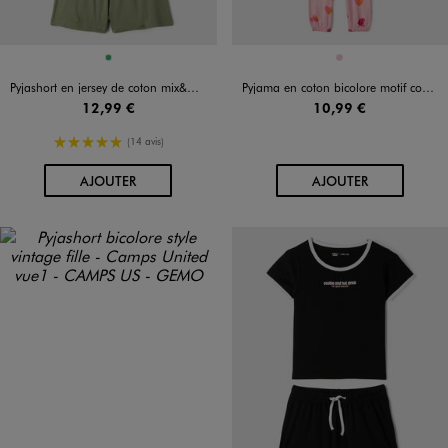
Disponible en 1 coloris
Disponible en 1 coloris
VERT
ROSE
Pyjashort en jersey de coton mix&match fille
Pyjama en coton bicolore motif coeur fille
12,99 €
10,99 €
5/5 de moyenne
(14 avis)
AU PANIER
AU PANIER
AJOUTER
AJOUTER