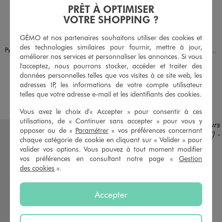
PRÊT À OPTIMISER
VOTRE SHOPPING ?
GÉMO et nos partenaires souhaitons utiliser des cookies et
Disponible en 1 coloris
Disponible en 1 coloris
ROSE
BLANC STANDARD
LILO & STITCH
des technologies similaires pour fournir, mettre à jour,
Pyjama avec motifs Stitch fille - Disney
Pyjama bicolore avec inscription Cherry Coke fille - Coca Cola
améliorer nos services et personnaliser les annonces. Si vous
17,99 €
14,99 €
l'acceptez, nous pourrons stocker, accéder et traiter des
données personnelles telles que vos visites à ce site web, les
5/5 de moyenne
(25 avis)
adresses IP, les informations de votre compte utilisateur
telles que votre adresse e-mail et les identifiants des cookies.
AU PANIER
AU PANIER
AJOUTER
AJOUTER
Vous avez le choix d'« Accepter » pour consentir à ces
utilisations, de « Continuer sans accepter » pour vous y
opposer ou de «
Paramétrer
» vos préférences concernant
chaque catégorie de cookie en cliquant sur « Valider » pour
valider vos options. Vous pouvez à tout moment modifier
vos préférences en consultant notre page «
Gestion
des cookies
».
Accepter