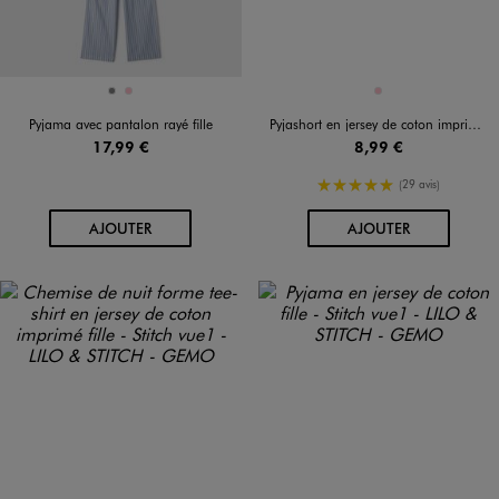
Disponible en 2 coloris
Disponible en 1 coloris
GRIS
ROSE
ROSE
Pyjama avec pantalon rayé fille
Pyjashort en jersey de coton imprimé fille
17,99 €
8,99 €
5/5 de moyenne
(29 avis)
AU PANIER
AU PANIER
AJOUTER
AJOUTER