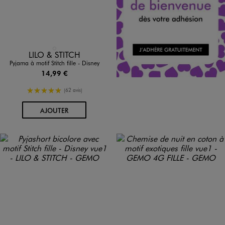
Disponible en 1 coloris
VIOLET CLAIR
LILO & STITCH
Pyjama à motif Stitch fille - Disney
14,99 €
5/5 de moyenne
(62 avis)
AU PANIER
AJOUTER