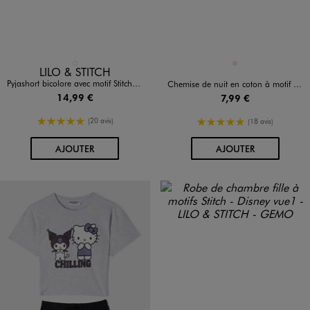
Disponible en 1 coloris
Disponible en 1 coloris
BLEU STANDARD
ROSE CLAIR
LILO & STITCH
Pyjashort bicolore avec motif Stitch fille - Disney
Chemise de nuit en coton à motif exotiques fille
14,99 €
7,99 €
5/5 de moyenne
5/5 de moyenne
(20 avis)
(18 avis)
AU PANIER
AU PANIER
AJOUTER
AJOUTER