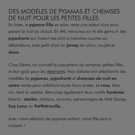
DES MODÈLES DE PYJAMAS ET CHEMISES
DE NUIT POUR LES PETITES FILLES
En hiver, le
pyjama fille
en pilou reste une valeur sûre pour
passer la nuit au chaud. En été, retrouvez sur le site gemo.fr des
pyjashorts
qui mixent tee-shirt à manches courtes ou
débardeurs, avec petit short en
jersey
de coton, souple et
doux
.
Chez Gémo, on connaît la coquetterie de certaines petites filles
et leur goût pour les
vêtements
. Nos stylistes ont sélectionné des
modèles de
pyjamas
,
pyjashorts
et
chemises de nuit en
coton
variés pour satisfaire toutes leurs envies. Le
rose
, bien
sûr, tient la vedette. Retrouvez également leurs motifs
fantaisie
favoris :
étoiles
, chatons, oursons, personnages de Walt Disney,
Soy Luna
ou
Pat'Patrouille.
..
Avec notre sélection de pyjamas enfant, votre fille sera à
croquer !