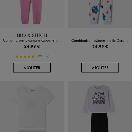
Disponible en 1 coloris
Disponible en 1 coloris
ROSE STANDARD
BLANC
LILO & STITCH
Combinaison pyjama à capuche fille - Stitch
Combinaison pyjama motifs Derpy à capuche fille - K-Popo Demon Hunters
24,99 €
24,99 €
5/5 de moyenne
(192 avis)
AU PANIER
AU PANIER
AJOUTER
AJOUTER