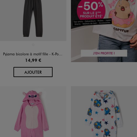
Disponible en 1 coloris
VIOLET CLAIR
Pyjama bicolore à motif fille - K-Pop Demon Hunters
14,99 €
AU PANIER
AJOUTER