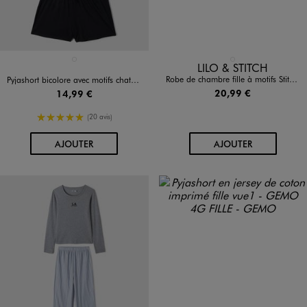
Disponible en 1 coloris
Disponible en 1 coloris
GRIS STANDARD
BLANC
LILO & STITCH
Robe de chambre fille à motifs Stitch - Disney
Pyjashort bicolore avec motifs chats fille - Hello Kitty
20,99 €
14,99 €
5/5 de moyenne
(20 avis)
AU PANIER
AU PANIER
AJOUTER
AJOUTER