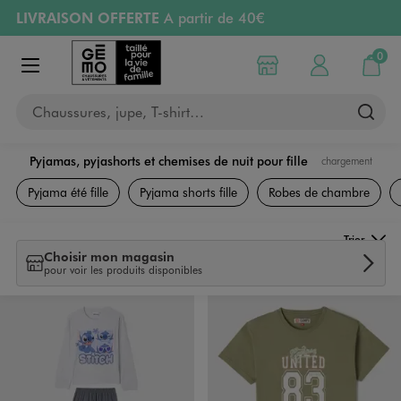
LIVRAISON OFFERTE
A partir de 40€
Aller au contenu principal
Aller à la navigation
RETRAIT ET LIVRAISON OFFERTE
en magasin
0
Choisir mon magasin
Mon compte
Mon pa
Afficher le menu
PAYEZ EN 3x SANS FRAIS
dès 50€
Chaussures, jupe, T-shirt…
Retours OFFERTS
pendant 30 jours
Pyjamas, pyjashorts et chemises de nuit pour fille
chargement
Sous-vêtements
Pyjama été fille
Pyjama shorts fille
Robes de chambre
Trier
Choisir mon magasin
pour voir les produits disponibles