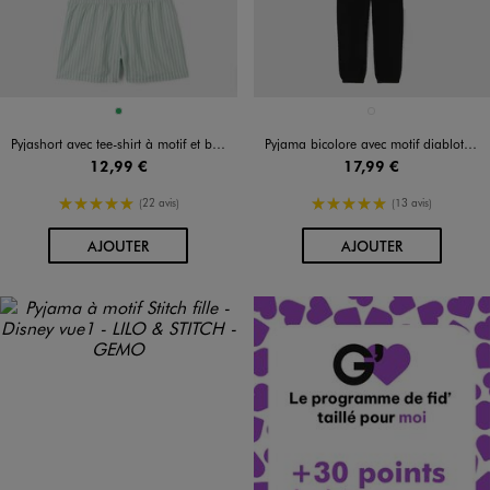
Disponible en 1 coloris
Disponible en 1 coloris
VERT
VIOLET CLAIR
Pyjashort avec tee-shirt à motif et bas rayé fille
Pyjama bicolore avec motif diablotin fille - Hello Kitty and friends
12,99 €
17,99 €
5/5 de moyenne
5/5 de moyenne
(22 avis)
(13 avis)
AU PANIER
AU PANIER
AJOUTER
AJOUTER