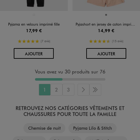
Disponible en 1 coloris
Disponible en 1 coloris
BLANC
GRIS
Pyjama en velours imprimé fille
Pyjashort en jersey de coton imprimé haut loose fille - Kuromi
17,99 €
14,99 €
5/5 de moyenne
4.5/5 de moyenne
(7 avis)
(15 avis)
AU PANIER
AU PANIER
AJOUTER
AJOUTER
Vous avez vu 30 produits sur 76
1
2
3
Page suivante
Dernière page
RETROUVEZ NOS CATÉGORIES VÊTEMENTS ET
CHAUSSURES POUR TOUTE LA FAMILLE
Chemise de nuit
Pyjama Lilo & Stitch