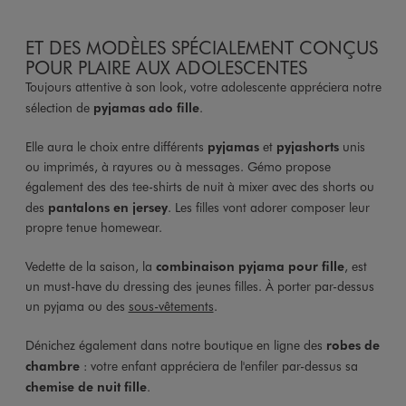
ET DES MODÈLES SPÉCIALEMENT CONÇUS
POUR PLAIRE AUX ADOLESCENTES
Toujours attentive à son look, votre adolescente appréciera notre
sélection de
pyjamas ado fille
.
Elle aura le choix entre différents
pyjamas
et
pyjashorts
unis
ou imprimés, à rayures ou à messages. Gémo propose
également des des tee-shirts de nuit à mixer avec des shorts ou
des
pantalons en jersey
. Les filles vont adorer composer leur
propre tenue homewear.
Vedette de la saison, la
combinaison pyjama pour fille
, est
un must-have du dressing des jeunes filles. À porter par-dessus
un pyjama ou des
sous-vêtements
.
Dénichez également dans notre boutique en ligne des
robes de
chambre
: votre enfant appréciera de l'enfiler par-dessus sa
chemise de nuit fille
.