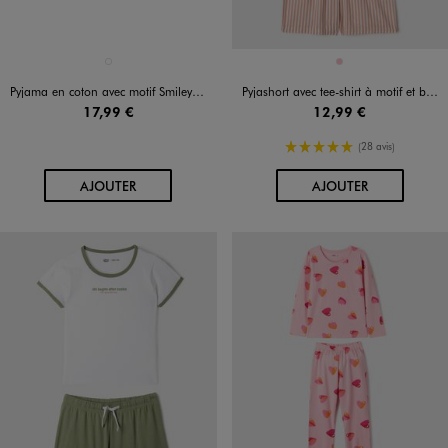
Disponible en 1 coloris
Disponible en 1 coloris
MARRON FONCE
ROSE
Pyjama en coton avec motif Smiley fille - Smiley World
Pyjashort avec tee-shirt à motif et bas rayé fille
17,99 €
12,99 €
5/5 de moyenne
(28 avis)
AU PANIER
AU PANIER
AJOUTER
AJOUTER