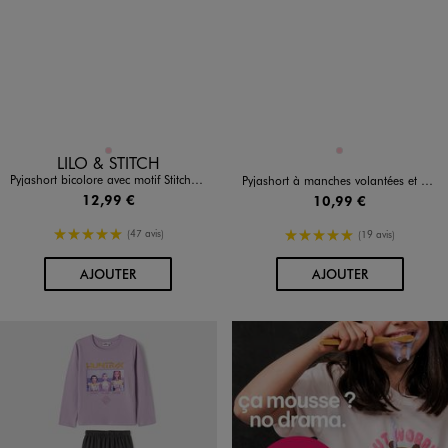
Disponible en 1 coloris
Disponible en 1 coloris
ROSE
ROSE
LILO & STITCH
Pyjashort bicolore avec motif Stitch fille - Disney
Pyjashort à manches volantées et motif licorne fille
12,99 €
10,99 €
5/5 de moyenne
5/5 de moyenne
(47 avis)
(19 avis)
AU PANIER
AU PANIER
AJOUTER
AJOUTER