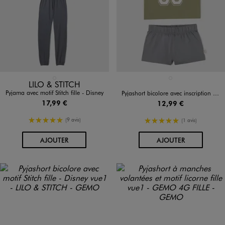
Disponible en 1 coloris
Disponible en 1 coloris
GRIS CHINE
VERT STANDARD
LILO & STITCH
Pyjama avec motif Stitch fille - Disney
Pyjashort bicolore avec inscription XXL fille - Camps United
17,99 €
12,99 €
5/5 de moyenne
5/5 de moyenne
(9 avis)
(1 avis)
AU PANIER
AU PANIER
AJOUTER
AJOUTER