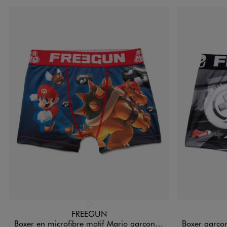
Disponible en 1 coloris
Disponible e
MULTICOLORE
FREEGUN
Boxer en microfibre motif Mario garçon - Freegun x Super Mario
Boxer garçon