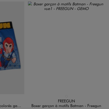
Disponible en 1 coloris
NOIR STANDARD
FREEGUN
egun x Brawl Stars
Boxer garçon à motifs Batman - Freegun