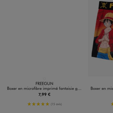
Disponible en 1 coloris
Disponible e
MULTICOLORE
FREEGUN
Boxer en microfibre imprimé fantaisie garçon - Freegun
Boxer en microfi
7,99 €
5/5 de moyenne
(15 avis)