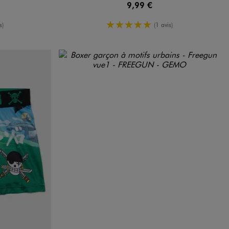
9,99 €
yenne
5/5 de moyenne
s)
(1 avis)