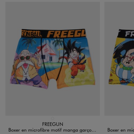
Disponible en 1 coloris
Disponible e
MULTICOLORE
FREEGUN
Boxer en microfibre motif manga garçon - Freegun x Dragon Ball
Boxer en microfibre mo