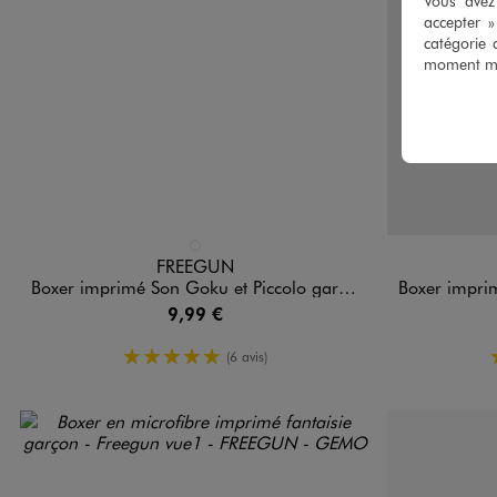
Vous avez 
accepter 
catégorie 
moment mod
Disponible en 1 coloris
Disponible e
MULTICOLORE
FREEGUN
Boxer imprimé Son Goku et Piccolo garçon - Freegun X Dragon Ball Z
Boxer imprimé P
9,99 €
5/5 de moyenne
(6 avis)