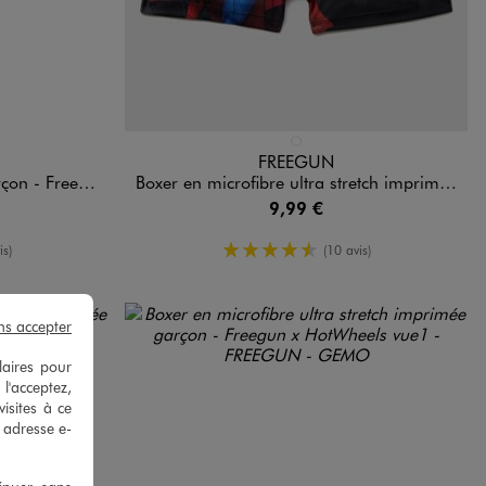
Disponible en 1 coloris
MULTICOLORE
FREEGUN
n x Brawl Stars
Boxer en microfibre ultra stretch imprimée garçon - Freegun x Superman
9,99 €
enne
4.5/5 de moyenne
is)
(10 avis)
ns accepter
laires pour
 l'acceptez,
isites à ce
e adresse e-