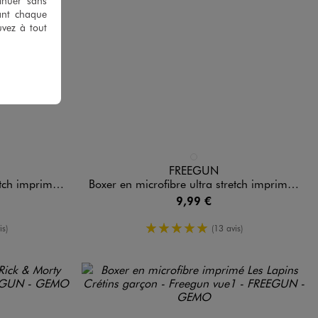
tinuer sans
ant chaque
uvez à tout
Disponible en 1 coloris
MULTICOLORE
FREEGUN
Freegun x One Piece
Boxer en microfibre ultra stretch imprimée garçon - Freegun x HotWheels
9,99 €
enne
5/5 de moyenne
is)
(13 avis)