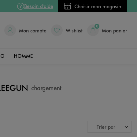
Besoin d'aide
Choisir mon magasin
0
Mon compte
Wishlist
Mon panier
DO
HOMME
REEGUN
chargement
Trier par