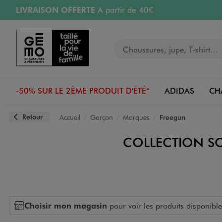
LIVRAISON OFFERTE
A partir de 40€
Aller au contenu principal
Aller à la navigation
RETRAIT ET LIVRAISON OFFERTE
en magasin
Votre recherche
PAYEZ EN 3x SANS FRAIS
dès 50€
Retours OFFERTS
pendant 30 jours
-50% SUR LE 2ÈME PRODUIT D'ÉTÉ*
ADIDAS
CH
Retour
Accueil
Garçon
Marques
Freegun
COLLECTION S
Choisir mon magasin
pour voir les produits disponible