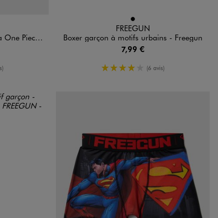
Disponible en 1 coloris
NOIR
FREEGUN
ece - Freegun
Boxer garçon à motifs urbains - Freegun
7,99 €
yenne
4/5 de moyenne
s)
(6 avis)