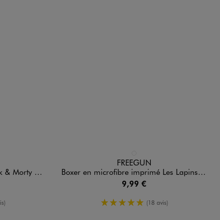
Disponible en 1 coloris
RE
MULTICOLORE
FREEGUN
rçon - Freegun
Boxer en microfibre imprimé Les Lapins Crétins garçon - Freegun
9,99 €
enne
5/5 de moyenne
is)
(18 avis)