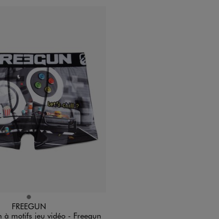
n 1 coloris
GRIS
FREEGUN
 à motifs jeu vidéo - Freegun