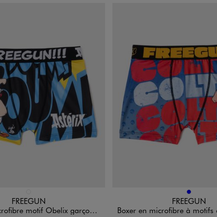
n 1 coloris
Disponible en 1 coloris
MULTICOLORE
BLEU
FREEGUN
FREEGUN
tif Obelix garçon - Freegun x Astérix & Obélix
Boxer en microfibre à motifs colorés garçon - Fre