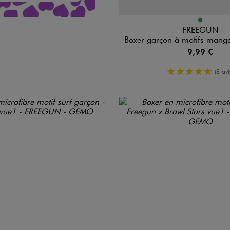
Disponible en 1 coloris
VERT
FREEGUN
Boxer garçon à motifs manga One Pi
9,99 €
5/5 de mo
(8 avi