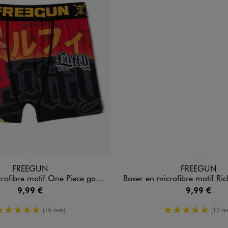
n 1 coloris
Disponible en 1 coloris
MULTICOLORE
MULTICOLO
FREEGUN
FREEGUN
bre motif One Piece garçon - Freegun
Boxer en microfibre motif Rick & Morty ga
9,99 €
9,99 €
5/5 de moyenne
5/5 de moy
(15 avis)
(13 av