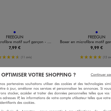
n 1 coloris
Disponible en 1 coloris
BLEU
BLEU
FREEGUN
FREEGUN
ibre motif surf garçon - Freegun
Boxer en microfibre motif garçon - Freegu
7,99 €
9,99 €
4.5/5 de moyenne
5/5 de moy
(11 avis)
(12 av
À OPTIMISER VOTRE SHOPPING ?
Continuer sa
s partenaires souhaitons utiliser des cookies et des technologies simi
ttre à jour, améliorer nos services et personnaliser les annonces. Si vous
ons stocker, accéder et traiter des données personnelles telles que vos v
es adresses IP, les informations de votre compte utilisateur telles que votr
 identifiants des cookies.