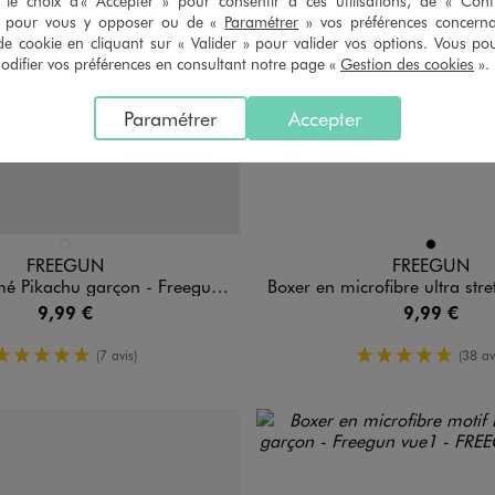
le choix d'« Accepter » pour consentir à ces utilisations, de « Con
» pour vous y opposer ou de «
Paramétrer
» vos préférences concern
de cookie en cliquant sur « Valider » pour valider vos options. Vous po
ifier vos préférences en consultant notre page «
Gestion des cookies
».
Paramétrer
Accepter
n 1 coloris
Disponible en 1 coloris
MULTICOLORE
NOIR
FREEGUN
FREEGUN
ikachu garçon - Freegun X Pokémon
Boxer en microfibre ultra stretch imprimée garçon - 
9,99 €
9,99 €
5/5 de moyenne
5/5 de moy
(7 avis)
(38 av