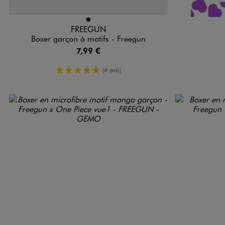
Disponible en 1 coloris
NOIR
FREEGUN
Boxer garçon à motifs - Freegun
7,99 €
5/5 de moyenne
(4 avis)