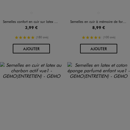
Disponible en 1 coloris
Disponible en 1 coloris
MULTICOLORE
MARRON STANDARD
Semelles confort en cuir sur latex multi-taille
Semelles en cuir à mémoire de forme
3,99 €
8,99 €
5/5 de moyenne
4.5/5 de moyenne
(180 avis)
(100 avis)
AU PANIER
AU PANIER
AJOUTER
AJOUTER