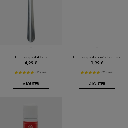
Disponible en 1 coloris
Disponible en 1 coloris
ARGENTE
ARGENTE
Chausse-pied 41 cm
Chausse-pied en métal argenté
4,99 €
1,99 €
5/5 de moyenne
5/5 de moyenne
(439 avis)
(232 avis)
AU PANIER
AU PANIER
AJOUTER
AJOUTER