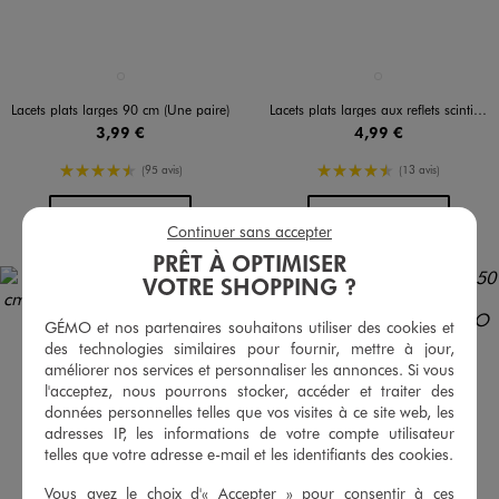
Disponible en 1 coloris
Disponible en 1 coloris
BLANC STANDARD
BLANC VIF
Lacets plats larges 90 cm (Une paire)
Lacets plats larges aux reflets scintillants
3,99 €
4,99 €
4.5/5 de moyenne
4.5/5 de moyenne
(95 avis)
(13 avis)
AU PANIER
AU PANIER
AJOUTER
AJOUTER
Continuer sans accepter
PRÊT À OPTIMISER
VOTRE SHOPPING ?
GÉMO et nos partenaires souhaitons utiliser des cookies et
des technologies similaires pour fournir, mettre à jour,
améliorer nos services et personnaliser les annonces. Si vous
l'acceptez, nous pourrons stocker, accéder et traiter des
données personnelles telles que vos visites à ce site web, les
adresses IP, les informations de votre compte utilisateur
telles que votre adresse e-mail et les identifiants des cookies.
Vous avez le choix d'« Accepter » pour consentir à ces