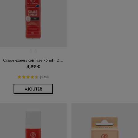
Disponible en 2 coloris
NOIR STANDARD
TRANSPARENT
Cirage express cuir lisse 75 ml - De Clermont
4,99 €
4.5/5 de moyenne
(4 avis)
AU PANIER
AJOUTER