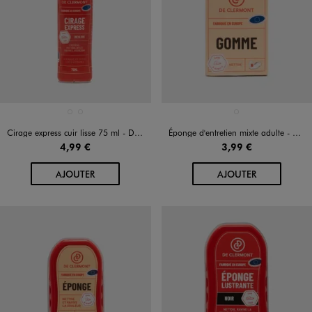
Disponible en 2 coloris
Disponible en 1 coloris
NOIR STANDARD
TRANSPARENT
MULTICOLORE
Cirage express cuir lisse 75 ml - De Clermont
Éponge d'entretien mixte adulte - De Clermont
4,99 €
3,99 €
AU PANIER
AU PANIER
AJOUTER
AJOUTER