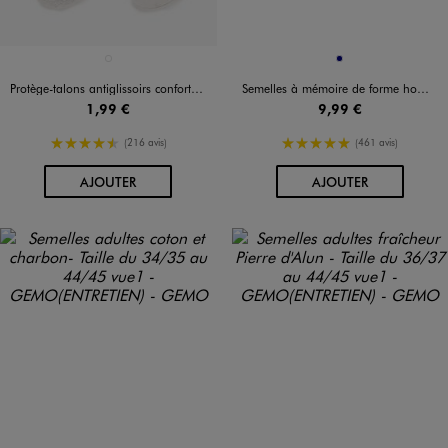
Disponible en 1 coloris
Disponible en 1 coloris
GRIS STANDARD
MARINE
Protège-talons antiglissoirs confort en cuir
Semelles à mémoire de forme homme
1,99 €
9,99 €
4.5/5 de moyenne
5/5 de moyenne
(216 avis)
(461 avis)
AU PANIER
AU PANIER
AJOUTER
AJOUTER