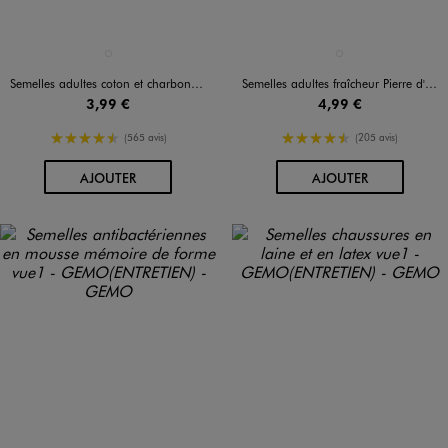
Disponible en 1 coloris
Disponible en 1 coloris
BLANC STANDARD
GRIS STANDARD
Semelles adultes coton et charbon- Taille du 34/35 au 44/45
Semelles adultes fraîcheur Pierre d'Alun - Taille du 36/37 au 44/45
3,99 €
4,99 €
4.5/5 de moyenne
4.5/5 de moyenne
(565 avis)
(205 avis)
AU PANIER
AU PANIER
AJOUTER
AJOUTER