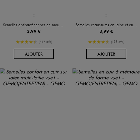
Disponible en 1 coloris
Disponible en 1 coloris
BLEU STANDARD
BLANC STANDARD
Semelles antibactériennes en mousse mémoire de forme
Semelles chaussures en laine et en latex
3,99 €
3,99 €
4.5/5 de moyenne
4.5/5 de moyenne
(417 avis)
(198 avis)
AU PANIER
AU PANIER
AJOUTER
AJOUTER