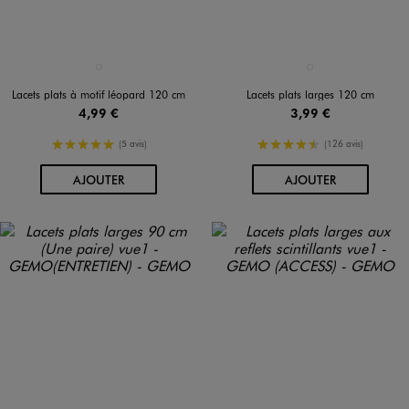
Disponible en 1 coloris
Disponible en 1 coloris
MARRON STANDARD
BLANC STANDARD
Lacets plats à motif léopard 120 cm
Lacets plats larges 120 cm
4,99 €
3,99 €
5/5 de moyenne
4.5/5 de moyenne
(5 avis)
(126 avis)
AU PANIER
AU PANIER
AJOUTER
AJOUTER