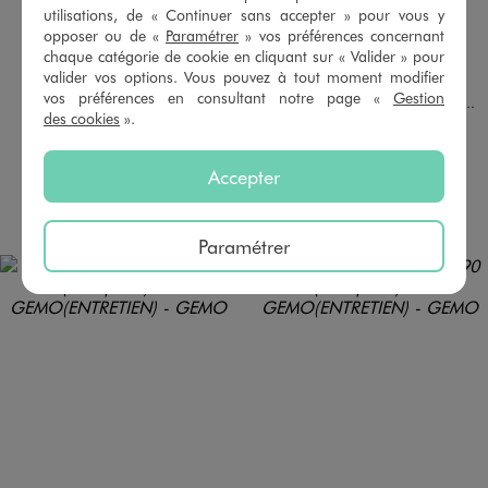
utilisations, de « Continuer sans accepter » pour vous y
opposer ou de «
Paramétrer
» vos préférences concernant
chaque catégorie de cookie en cliquant sur « Valider » pour
Disponible en 1 coloris
Disponible en 2 coloris
valider vos options. Vous pouvez à tout moment modifier
NOIR STANDARD
BLANC STANDARD
NOIR STANDARD
vos préférences en consultant notre page «
Gestion
Lacets plats larges unis 120 cm
Lacets plats larges unis 150 cm (Une paire)
des cookies
».
3,99 €
3,99 €
4.5/5 de moyenne
5/5 de moyenne
(103 avis)
(52 avis)
Accepter
AU PANIER
AU PANIER
AJOUTER
AJOUTER
Paramétrer