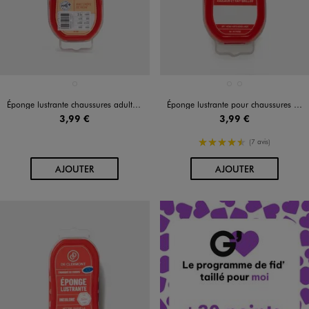
Disponible en 1 coloris
Disponible en 2 coloris
MULTICOLORE
MULTICOLORE
NOIR VIF
Éponge lustrante chaussures adulte - De Clermont
Éponge lustrante pour chaussures en cuir lisse - De Clermont
3,99 €
3,99 €
4.5/5 de moyenne
(7 avis)
AU PANIER
AU PANIER
AJOUTER
AJOUTER