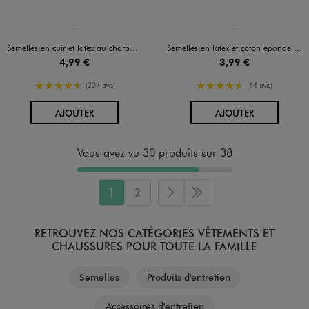
Disponible en 1 coloris
Disponible en 1 coloris
MARRON STANDARD
BLANC STANDARD
Semelles en cuir et latex au charbon actif
Semelles en latex et coton éponge parfumé enfant
4,99 €
3,99 €
4.5/5 de moyenne
4.5/5 de moyenne
(207 avis)
(64 avis)
AU PANIER
AU PANIER
AJOUTER
AJOUTER
Vous avez vu 30 produits sur 38
1
2
Page suivante
Dernière page
RETROUVEZ NOS CATÉGORIES VÊTEMENTS ET
CHAUSSURES POUR TOUTE LA FAMILLE
Semelles
Produits d'entretien
Accessoires d'entretien