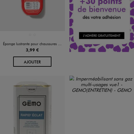
Disponible en 2 coloris
MULTICOLORE
NOIR VIF
Éponge lustrante pour chaussures en cuir lisse - De Clermont
3,99 €
AU PANIER
AJOUTER