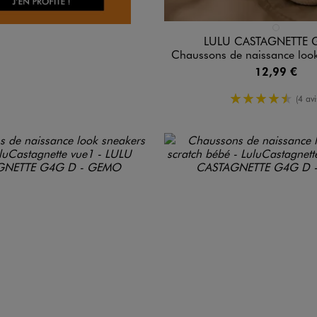
Disponible en 1 coloris
ROSE STAND
LULU CASTAGNETTE 
Chaussons de naissance look sneakers bébé - 
12,99 €
4.5/5 de 
(4 avi