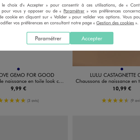
le choix d'« Accepter » pour consentir à ces utilisations, de « Con
» pour vous y opposer ou de «
Paramétrer
» vos préférences concern
de cookie en cliquant sur « Valider » pour valider vos options. Vous po
ifier vos préférences en consultant notre page «
Gestion des cookies
».
Paramétrer
Accepter
n 1 coloris
Disponible en 1 coloris
MARINE
MARINE
 LOVE GEMO FOR GOOD
LULU CASTAGNETTE 
nce en toile look chaussures bateau bébé
Chaussons de naissance en toile look tennis bébé 
9,99 €
10,99 €
5/5 de moyenne
4.5/5 de 
(3 avis)
(9 avi