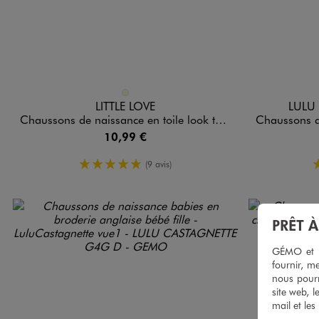
Disponible en 1 coloris
Disponible e
BEIGE
LITTLE LOVE
LULU
Chaussons de naissance en toile look tennis bébé
Chaussons de naissa
10,99 €
5/5 de moyenne
(9 avis)
PRÊT 
GÉMO et no
fournir, me
nous pourr
site web, l
mail et les