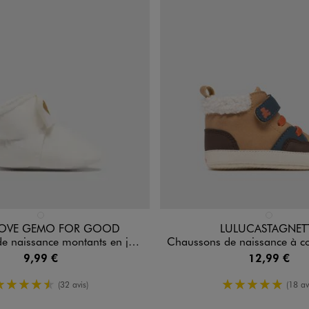
n 1 coloris
Disponible en 1 coloris
BLANC STANDARD
MARRON ST
 LOVE GEMO FOR GOOD
LULUCASTAGNET
ce montants en jersey à scratch bébé fille
Chaussons de naissance à col fourré bébé fille -
9,99 €
12,99 €
4.5/5 de moyenne
5/5 de moy
(32 avis)
(18 av