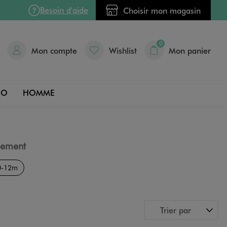
Besoin d'aide
Choisir mon magasin
0
Mon compte
Wishlist
Mon panier
DO
HOMME
gement
 0-12m
Trier par