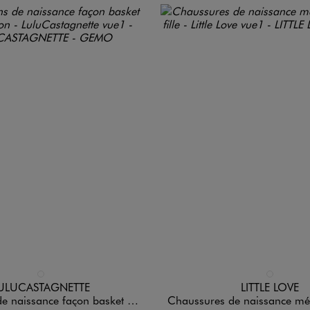
n 1 coloris
Disponible en 1 coloris
GRIS STANDARD
DORE
ULUCASTAGNETTE
LITTLE LOVE
e façon basket bébé garçon - LuluCastagnette
Chaussures de naissance métallisées bébé fill