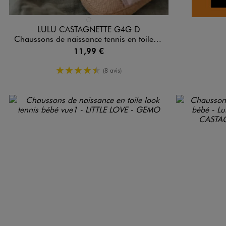
Disponible en 1 coloris
BLANC STANDARD
LULU CASTAGNETTE G4G D
Chaussons de naissance tennis en toile brodée bébé fille - LuluCastagnette
11,99 €
4.5/5 de moyenne
(8 avis)