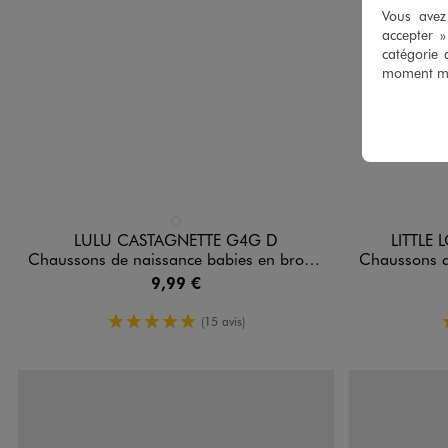
Vous avez 
accepter 
catégorie 
moment mod
Disponible en 1 coloris
Disponible e
BLANC STANDARD
LULU CASTAGNETTE G4G D
LITTLE
Chaussons de naissance babies en broderie anglaise bébé fille - LuluCastagnette
Chaussons de naissa
9,99 €
5/5 de moyenne
(15 avis)