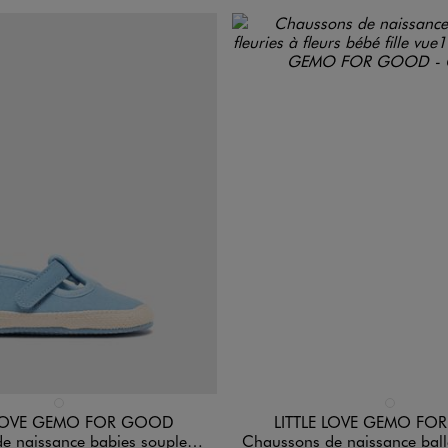
n 1 coloris
Disponible en 1 coloris
BLEU STANDARD
BLANC STAN
 LOVE GEMO FOR GOOD
LITTLE LOVE GEMO F
issance babies souples à scratch
Chaussons de naissance ballerines fleuries à f