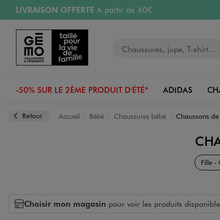
LIVRAISON OFFERTE
A partir de 40€
Aller au contenu principal
Aller à la navigation
RETRAIT ET LIVRAISON OFFERTE
en magasin
Votre recherche
PAYEZ EN 3x SANS FRAIS
dès 50€
Retours OFFERTS
pendant 30 jours
-50% SUR LE 2ÈME PRODUIT D'ÉTÉ*
ADIDAS
CH
Retour
Accueil
Bébé
Chaussures bébé
Chaussons de
CHA
Fille 
Choisir mon magasin
pour voir les produits disponible