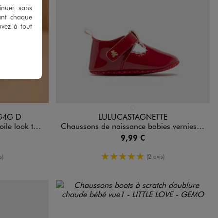
tinuer sans
ant chaque
uvez à tout
Disponible en 1 coloris
ROUGE STANDARD
G4G D
LULUCASTAGNETTE
- LuluCastagnette
Chaussons de naissance babies vernies bébé fille - LuluCastagnette
9,99 €
moyenne
5/5 de moyenne
s)
(2 avis)