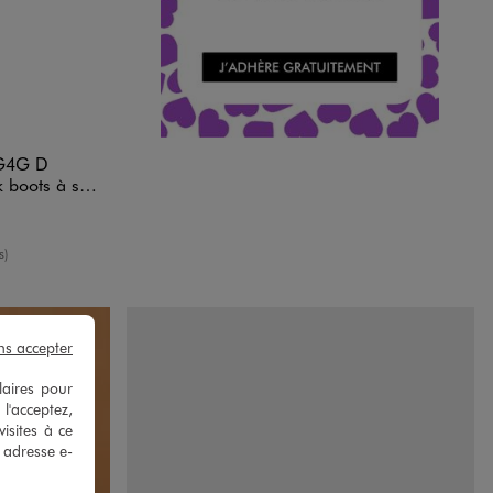
G4G D
- LuluCastagnette
yenne
s)
ns accepter
laires pour
 l'acceptez,
isites à ce
e adresse e-