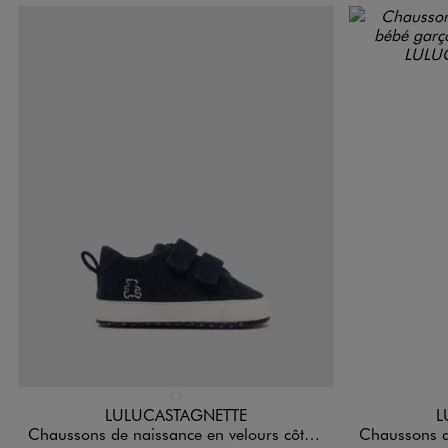
Disponible en 1 coloris
Disponible e
BLEU MARINE
LULUCASTAGNETTE
L
Chaussons de naissance en velours côtelé à scratch - LuluCastagnette
Chaussons de naissanc