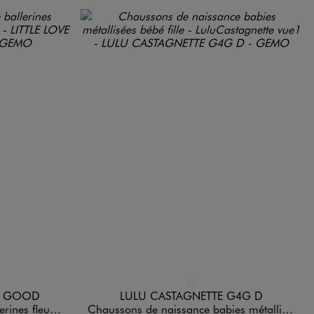
Disponible en 1 coloris
DARD
DORE
OR GOOD
LULU CASTAGNETTE G4G D
leurs bébé fille
Chaussons de naissance babies métallisées bébé fille - LuluCastagnette