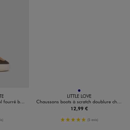
Disponible en 1 coloris
ANDARD
MARINE
TE
LITTLE LOVE
 LuluCastagnette
Chaussons boots à scratch doublure chaude bébé
12,99 €
enne
5/5 de moyenne
is)
(5 avis)