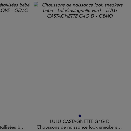
Disponible en 1 coloris
MARINE
LULU CASTAGNETTE G4G D
e - Little Love
Chaussons de naissance look sneakers bébé - LuluCastagnette