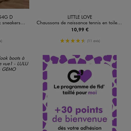
Disponible en 1 coloris
ARD
BLANC STANDARD
G4G D
LITTLE LOVE
LuluCastagnette
Chaussons de naissance tennis en toile fleurie bébé fille
10,99 €
moyenne
4.5/5 de moyenne
s)
(11 avis)