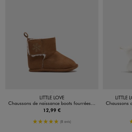
Disponible en 1 coloris
Disponible e
MARRON VIF
LITTLE LOVE
LITTLE
Chaussons de naissance boots fourrées à scratch
Chaussons de naissan
12,99 €
5/5 de moyenne
(8 avis)