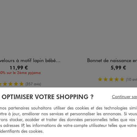
lours à motif lapin bébé fille
Bonnet de naissance en 
11,99 €
5,99 €
50% sur le 2ème pyjama
5/5 de moy
(10 avi
5/5 de moyenne
(357 avis)
À OPTIMISER VOTRE SHOPPING ?
Continuer sa
s partenaires souhaitons utiliser des cookies et des technologies simi
ttre à jour, améliorer nos services et personnaliser les annonces. Si vous
1
/
5
ons stocker, accéder et traiter des données personnelles telles que vos v
Avis vérifié et récompensé
es adresses IP, les informations de votre compte utilisateur telles que votr
Très jolis chaussons, malheureusement ils sont très mal conçus. L
 identifiants des cookies.