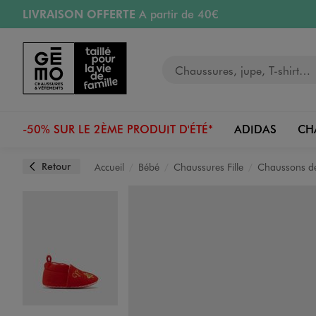
LIVRAISON OFFERTE
A partir de 40€
Aller au contenu principal
Aller à la navigation
RETRAIT ET LIVRAISON OFFERTE
en magasin
Votre recherche
RÉSERVATION GRATUITE
4h en magasin
Retours OFFERTS
pendant 30 jours
-50% SUR LE 2ÈME PRODUIT D'ÉTÉ*
ADIDAS
CH
Retour
Accueil
Bébé
Chaussures Fille
Chaussons d
Image 1 sur 6