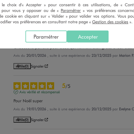
Avis du
21/01/2026
, suite à une expérience du
13/12/2025
par
Helene G
le choix d'« Accepter » pour consentir à ces utilisations, de « Con
» pour vous y opposer ou de «
Paramétrer
» vos préférences concern
Utile
(0)
Signaler
de cookie en cliquant sur « Valider » pour valider vos options. Vous po
ifier vos préférences en consultant notre page «
Gestion des cookies
».
5
/
5
Paramétrer
Accepter
Avis vérifié et récompensé
Chaussons parfaits pour bébé qui tiennent bien grâce à leur élast
Avis du
20/01/2026
, suite à une expérience du
23/12/2025
par
Marion P.
Utile
(0)
Signaler
5
/
5
Avis vérifié et récompensé
Pour Noël super
Avis du
19/01/2026
, suite à une expérience du
20/12/2025
par
Evelyne C
Utile
(0)
Signaler