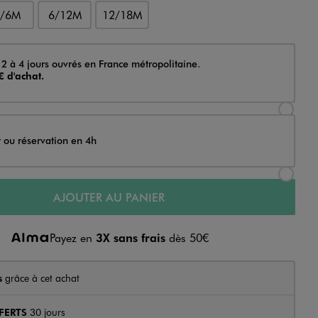
3/6M
6/12M
12/18M
 2 à 4 jours ouvrés en France métropolitaine.
€ d'achat.
Sélectionner l’option de livraison Achat et li
t ou réservation en 4h
Sélectionner l’option de livraison Achat et r
AJOUTER AU PANIER
Payez en
3X sans frais
dès 50€
s
grâce à cet achat
FERTS
30 jours