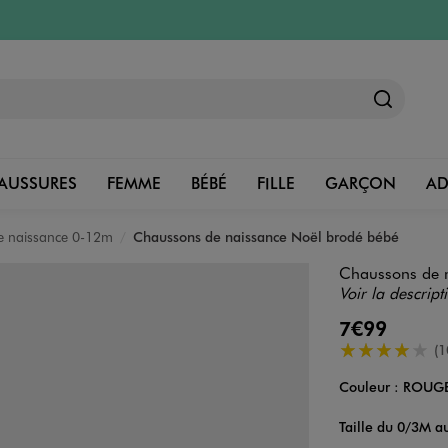
AUSSURES
FEMME
BÉBÉ
FILLE
GARÇON
A
e naissance 0-12m
Chaussons de naissance Noël brodé bébé
Chaussons de 
Voir la descript
7€99
4/5 de moyenn
(1
Couleur :
ROUG
Couleur
Choisissez votre 
Taille du 0/3M 