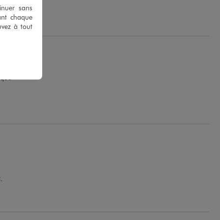
.
tinuer sans
ant chaque
uvez à tout
ique
.