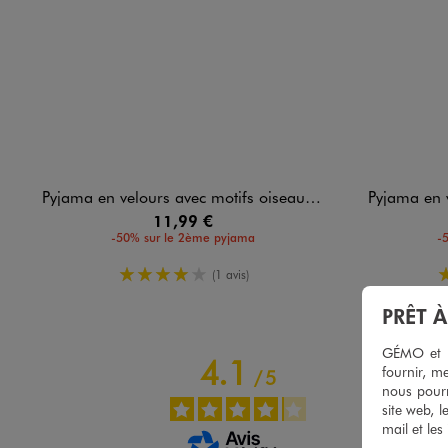
Pyjama en velours avec motifs oiseaux et fronces bébé
Pyjama en ve
11,99 €
-50% sur le 2ème pyjama
-
4/5 de moyenne
(1 avis)
PRÊT 
GÉMO et no
4.1
fournir, me
/
5
nous pourr
site web, l
mail et les