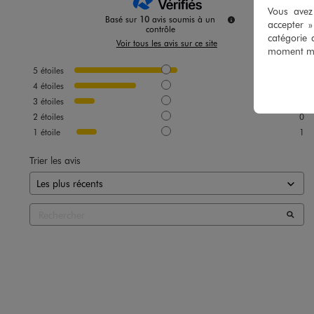
Vous avez 
Basé sur
10
avis soumis à un
accepter 
contrôle
catégorie 
Voir tous les avis sur ce site
moment mod
5
étoiles
5
4
étoiles
3
3
étoiles
1
2
étoiles
0
1
étoile
1
Trier les avis