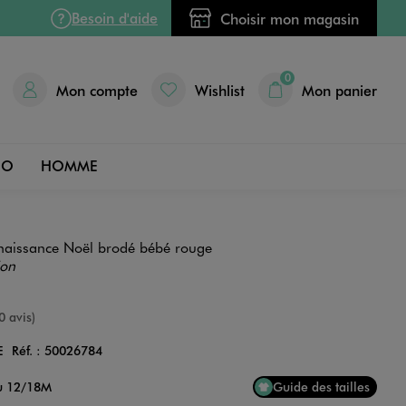
Besoin d'aide
Choisir mon magasin
0
Mon compte
Wishlist
Mon panier
DO
HOMME
naissance Noël brodé bébé rouge
ion
e
0 avis)
E
Réf. :
50026784
Couleur
au 12/18M
Guide des tailles