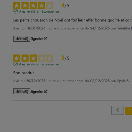
4
/
5
Avis vérifié et récompensé
Les petits chausson de Noël ont fait leur effet bonne qualité et con
Avis du
18/01/2026
, suite à une expérience du
24/12/2025
par
Séverine 
Utile
(0)
Signaler
3
/
5
Avis vérifié et récompensé
Bon produit
Avis du
20/12/2025
, suite à une expérience du
06/12/2025
par
Sylvie S.
Utile
(0)
Signaler
1