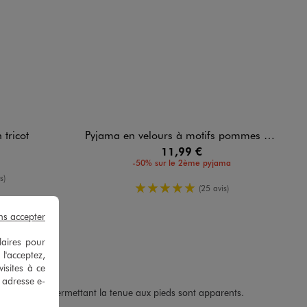
tricot
Pyjama en velours à motifs pommes et volants aux épaules bébé
11,99 €
-50% sur le 2ème pyjama
enne
s)
5/5 de moyenne
(25 avis)
ns accepter
laires pour
 l'acceptez,
isites à ce
e adresse e-
es élastiques permettant la tenue aux pieds sont apparents.