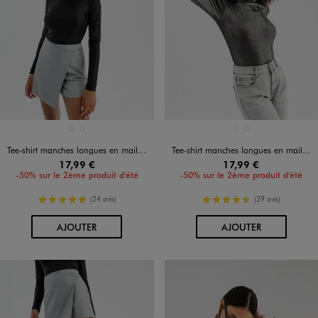
Disponible en 2 coloris
Disponible en 2 coloris
GRIS STANDARD
NOIR STANDARD
GRIS STANDARD
NOIR STANDARD
Tee-shirt manches longues en maille scintillante femme
Tee-shirt manches longues en maille scintillante femme
17,99 €
17,99 €
-50% sur le 2ème produit d'été
-50% sur le 2ème produit d'été
5/5 de moyenne
4.5/5 de moyenne
(24 avis)
(29 avis)
AU PANIER
AU PANIER
AJOUTER
AJOUTER