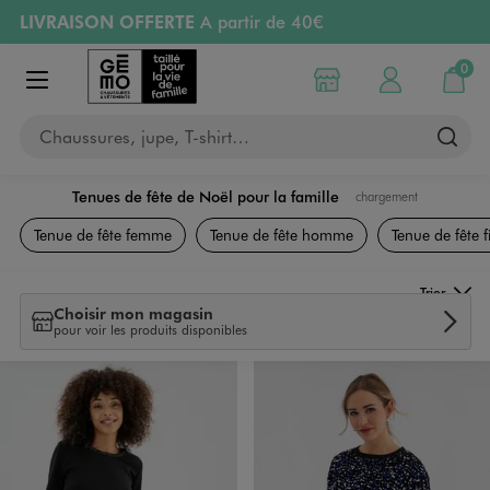
LIVRAISON OFFERTE
A partir de 40€
Aller au contenu principal
Aller à la navigation
RETRAIT ET LIVRAISON OFFERTE
en magasin
0
Choisir mon magasin
Mon compte
Mon pa
Afficher le menu
PAYEZ EN 3x SANS FRAIS
dès 50€
Chaussures, jupe, T-shirt…
Retours OFFERTS
pendant 30 jours
Tenues de fête de Noël pour la famille
chargement
Tenues de fêtes
Tenue de fête femme
Tenue de fête homme
Tenue de fête fi
Trier
Choisir mon magasin
pour voir les produits disponibles