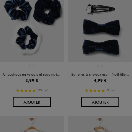
Disponible en 2 coloris
Disponible en 2 coloris
BLEU FONCE
ROUGE STANDARD
BLEU FONCE
ROUGE STANDARD
Chouchous en velours et sequins (lot de 3)
Barrettes à cheveux esprit Noël fille (lot de 4)
3,99 €
4,99 €
5/5 de moyenne
5/5 de moyenne
(25 avis)
(9 avis)
AU PANIER
AU PANIER
AJOUTER
AJOUTER