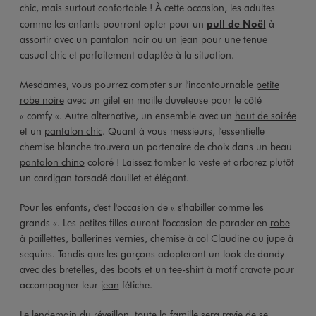
chic, mais surtout confortable ! À cette occasion, les adultes
comme les enfants pourront opter pour un
pull de Noël
à
assortir avec un pantalon noir ou un jean pour une tenue
casual chic et parfaitement adaptée à la situation.
Mesdames, vous pourrez compter sur l'incontournable
petite
robe noire
avec un gilet en maille duveteuse pour le côté
« comfy «. Autre alternative, un ensemble avec un
haut de soirée
et un
pantalon chic
. Quant à vous messieurs, l'essentielle
chemise blanche trouvera un partenaire de choix dans un beau
pantalon chino
coloré ! Laissez tomber la veste et arborez plutôt
un cardigan torsadé douillet et élégant.
Pour les enfants, c'est l'occasion de « s'habiller comme les
grands «. Les petites filles auront l'occasion de parader en
robe
à paillettes
, ballerines vernies, chemise à col Claudine ou jupe à
sequins. Tandis que les garçons adopteront un look de dandy
avec des bretelles, des boots et un tee-shirt à motif cravate pour
accompagner leur
jean
fétiche.
Le lendemain du réveillon, toute la famille sera ravie de se