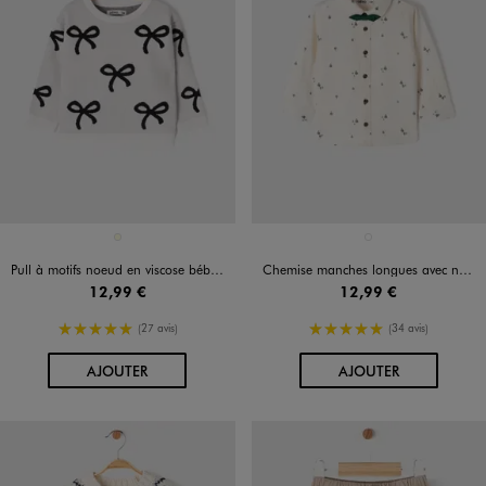
Disponible en 1 coloris
Disponible en 1 coloris
ECRU
BEIGE STANDARD
Pull à motifs noeud en viscose bébé fille
Chemise manches longues avec nœud papillon bébé garçon
12,99 €
12,99 €
5/5 de moyenne
5/5 de moyenne
(27 avis)
(34 avis)
AU PANIER
AU PANIER
AJOUTER
AJOUTER