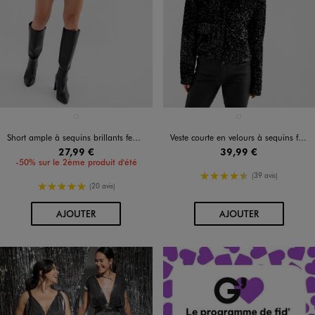
Disponible en 1 coloris
Disponible en 1 coloris
NOIR STANDARD
NOIR STANDARD
Short ample à sequins brillants femme
Veste courte en velours à sequins femme
27,99 €
39,99 €
-50% sur le 2ème produit d'été
4.5/5 de moyenne
(39 avis)
5/5 de moyenne
(20 avis)
AU PANIER
AU PANIER
AJOUTER
AJOUTER