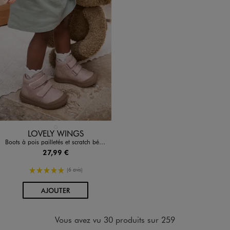
Disponible en 1 coloris
ROSE CLAIR
LOVELY WINGS
Boots à pois pailletés et scratch bébé fille - Lovely Wings
27,99 €
5/5 de moyenne
(6 avis)
AU PANIER
AJOUTER
Vous avez vu 30 produits sur 259