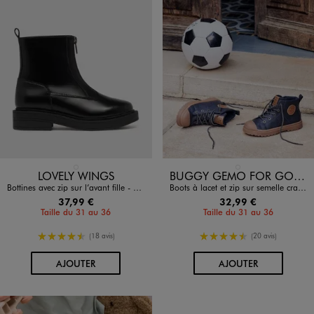
Disponible en 1 coloris
Disponible en 1 coloris
NOIR STANDARD
BLEU FONCE
LOVELY WINGS
BUGGY GEMO FOR GOOD
Bottines avec zip sur l’avant fille - Lovely Wings
Boots à lacet et zip sur semelle crantée garçon
37,99 €
32,99 €
Taille du 31 au 36
Taille du 31 au 36
4.5/5 de moyenne
4.5/5 de moyenne
(18 avis)
(20 avis)
AU PANIER
AU PANIER
AJOUTER
AJOUTER