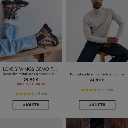
Disponible en 1 coloris
Disponible en 5 coloris
ARGENTE
BEIGE
GRIS CHINE
JAUNE FONCE
MARRON FONCE
NOIR STANDARD
LOVELY WINGS GEMO FOR GOOD
Boots fille métallisées à semelle crantée effet crépi
Pull col roulé en maille fine homme
29,99 €
24,99 €
Taille du 31 au 36
4.5/5 de moyenne
(14 avis)
4.5/5 de moyenne
(79 avis)
AU PANIER
AU PANIER
AJOUTER
AJOUTER