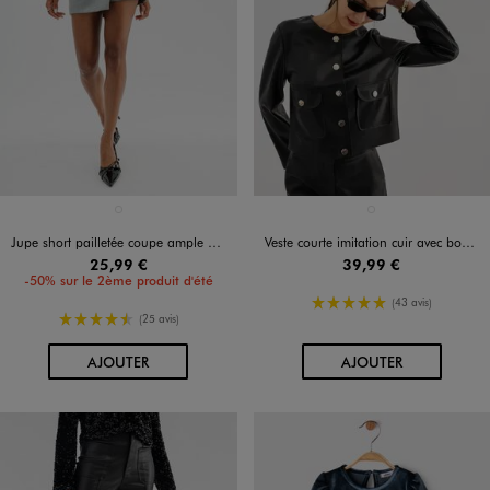
Disponible en 1 coloris
Disponible en 1 coloris
ARGENTE
NOIR STANDARD
Jupe short pailletée coupe ample à boucle femme
Veste courte imitation cuir avec boutons fantaisie femme
25,99 €
39,99 €
-50% sur le 2ème produit d'été
5/5 de moyenne
(43 avis)
4.5/5 de moyenne
(25 avis)
AU PANIER
AU PANIER
AJOUTER
AJOUTER