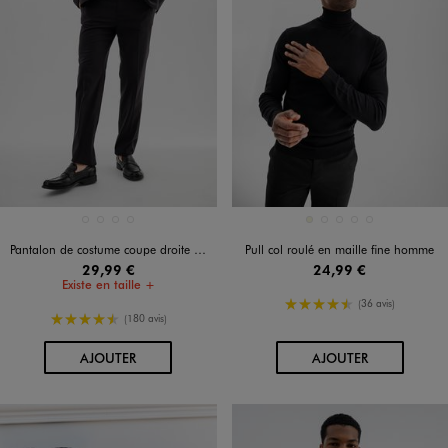
Disponible en 4 coloris
Disponible en 5 coloris
BLEU FONCE
BLEU MARINE
GRIS ANTHRACITE
NOIR STANDARD
BEIGE
GRIS CHINE
JAUNE FONCE
MARRON FONCE
NOIR STANDARD
Pantalon de costume coupe droite homme
Pull col roulé en maille fine homme
29,99 €
24,99 €
Existe en taille +
4.5/5 de moyenne
(36 avis)
4.5/5 de moyenne
(180 avis)
AU PANIER
AU PANIER
AJOUTER
AJOUTER