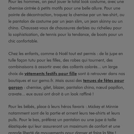
Pour les hommes, on peut jouer le total look costume, avec une
chemise cintrée à petits motifs pour une belle allure. Pour une
pointe de décontraction, troquez la chemise par un tee-shirt, ou
le pantalon de costume par un jean slim, un jean skinny ou un
chino. Chaussez-vous de chaussures derbies ou richelieu pour
la sophistication, de tennis pour la tendance, de boots pour un
chic confortable.
Chez les enfants, comme à Noël tout est permis : de la jupe en
tulle façon tutu pour les filles, des robes qui tournent, des
combinaisons à assortir avec des collants colorés... un large
choix de
vêtements festifs pour fille
sont à retrouver dans nos
boutiques et sur gemo.fr. Mais aussi des
tenues de fêtes pour
garçon
: chemise, gilet, blazer, pantalon chino, nœud papillon,
cravate... eux aussi ont droit à un look raffiné !
Pour les bébés, place à leurs héros favoris : Mickey et Minnie
notamment sont de la partie et ornent leurs tee-shirts et leurs
pulls. Pour le bas, préférez un pantalon ou une jupe à taille
élastiquée qui leur assureront un maximum de confort et une
grande liberté de mouvements pour danser et faire la fête !