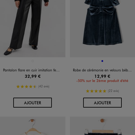
Disponible en 1 coloris
Disponible en 1 coloris
NOIR STANDARD
BLEU
Pantalon flare en cuir imitation femme
Robe de cérémonie en velours bébé fille
32,99 €
12,99 €
-50% sur le 2ème produit d'été
4.5/5 de moyenne
(42 avis)
5/5 de moyenne
(22 avis)
AU PANIER
AU PANIER
AJOUTER
AJOUTER