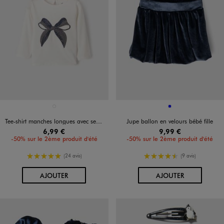
Disponible en 1 coloris
Disponible en 1 coloris
BLANC
BLEU
Tee-shirt manches longues avec sequins brodés bébé fille
Jupe ballon en velours bébé fille
6,99 €
9,99 €
-50% sur le 2ème produit d'été
-50% sur le 2ème produit d'été
5/5 de moyenne
4.5/5 de moyenne
(24 avis)
(9 avis)
AU PANIER
AU PANIER
AJOUTER
AJOUTER