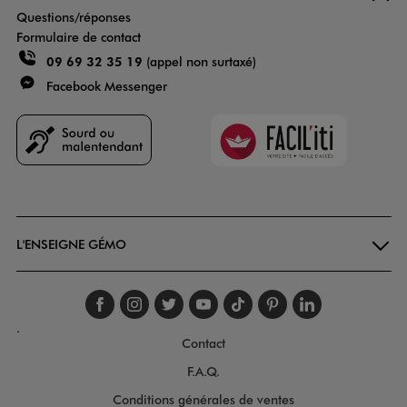
Questions/réponses
Formulaire de contact
09 69 32 35 19
(appel non surtaxé)
Facebook Messenger
Faciliti
Goodays
L'ENSEIGNE GÉMO
Suivez-nous sur faceboo
Suivez-nous sur inst
Suivez-nous sur twi
Suivez-nous sur
Suivez-nous s
Suivez-nou
Suivez-
.
Contact
F.A.Q.
Conditions générales de ventes