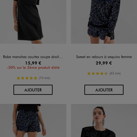
Disponible en 1 coloris
Disponible en 1 coloris
NOIR STANDARD
NOIR STANDARD
Robe manches courtes coupe droite et courte femme
Sweat en velours à sequins femme
15,99 €
29,99 €
-50% sur le 2ème produit d'été
4.5/5 de moyenne
(63 avis)
5/5 de moyenne
(75 avis)
AU PANIER
AU PANIER
AJOUTER
AJOUTER