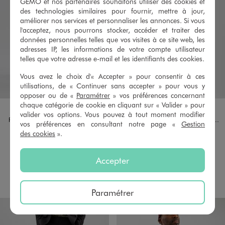
GÉMO et nos partenaires souhaitons utiliser des cookies et
des technologies similaires pour fournir, mettre à jour,
améliorer nos services et personnaliser les annonces. Si vous
l'acceptez, nous pourrons stocker, accéder et traiter des
données personnelles telles que vos visites à ce site web, les
adresses IP, les informations de votre compte utilisateur
telles que votre adresse e-mail et les identifiants des cookies.
Vous avez le choix d'« Accepter » pour consentir à ces
utilisations, de « Continuer sans accepter » pour vous y
opposer ou de «
Paramétrer
» vos préférences concernant
chaque catégorie de cookie en cliquant sur « Valider » pour
Disponible en 1 coloris
Disponible en 4 coloris
NOIR STANDARD
BLEU FONCE
BLEU MARINE
GRIS ANTHRACITE
NOIR STANDARD
valider vos options. Vous pouvez à tout moment modifier
Pantalon de costume droit homme
Veste de costume fermeture 2 boutons homme
vos préférences en consultant notre page «
Gestion
19,99 €
54,99 €
des cookies
».
Existe en taille +
Existe en taille +
4.5/5 de moyenne
4.5/5 de moyenne
(75 avis)
(96 avis)
Accepter
AU PANIER
AU PANIER
AJOUTER
AJOUTER
Paramétrer