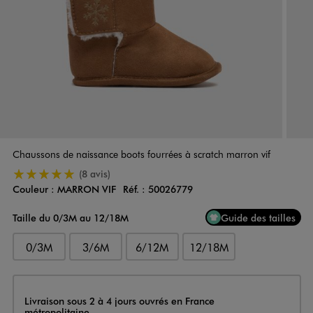
Chaussons de naissance boots fourrées à scratch marron vif
5/5 de moyenne
(8 avis)
Couleur :
MARRON VIF
Réf. :
50026779
Couleur
Choisissez votre Couleur
Taille du 0/3M au 12/18M
Guide des tailles
0/3M
3/6M
6/12M
12/18M
Livraison
Livraison sous 2 à 4 jours ouvrés en France
métropolitaine.