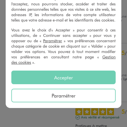
l'acceptez, nous pourrons stocker, accéder et traiter des
Belles et chaudes
données personnelles telles que vos visites à ce site web, les
adresses IP, les informations de votre compte utilisateur
Avis du
29/01/2026
, suite à une
telles que votre adresse e-mail et les identifiants des cookies.
expérience du
16/01/2026
par
Basé sur
8
avis soumis à un
Christelle C.
contrôle
Vous avez le choix d'« Accepter » pour consentir à ces
Voir tous les avis sur ce site
Utile
(0)
Signaler
utilisations, de « Continuer sans accepter » pour vous y
opposer ou de «
Paramétrer
» vos préférences concernant
5
étoiles
6
chaque catégorie de cookie en cliquant sur « Valider » pour
4
étoiles
2
valider vos options. Vous pouvez à tout moment modifier
5
/
3
étoiles
0
vos préférences en consultant notre page «
Gestion
Avis vérifié et récompensé
2
étoiles
0
des cookies
».
SUPER
1
étoile
0
Avis du
23/01/2026
, suite à une
Accepter
Trier les avis
expérience du
14/12/2025
par
Ly
E.
Utile
(0)
Signaler
Paramétrer
5
/
Avis vérifié et récompensé
Pratiques à mettre