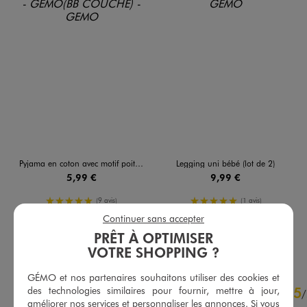
Pyjama en coton avec motif poitrine bébé fille
Legging uni bébé (lot de 2)
5,99 €
9,99 €
5/5 de moyenne
5/5 de moyenne
(9 avis)
(1 avis)
Continuer sans accepter
PRÊT À OPTIMISER
AU PANIER
AU PANIER
AJOUTER
AJOUTER
VOTRE SHOPPING ?
GÉMO et nos partenaires souhaitons utiliser des cookies et
4.8
5
des technologies similaires pour fournir, mettre à jour,
/
5
/
améliorer nos services et personnaliser les annonces. Si vous
Avis vérifié et récompensé