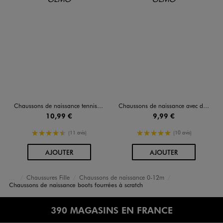
Chaussons de naissance tennis en toile fleurie bébé fille
Chaussons de naissance avec détails en relief bébé fille
10,99 €
9,99 €
4.5/5 de moyenne
5/5 de moyenne
(11 avis)
(10 avis)
AU PANIER
AU PANIER
AJOUTER
AJOUTER
Chaussures Fille
Chaussons de naissance 0-12m
Accueil
Bébé
Chaussons de naissance boots fourrées à scratch
390 MAGASINS EN FRANCE