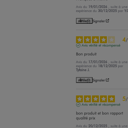
Avis du
19/01/2026
, suite à une
expérience du
30/12/2025
par
Y.
Utile
(0)
Signaler
4
/
Avis vérifié et récompensé
Bon produit
Avis du
17/01/2026
, suite à une
expérience du
18/12/2025
par
Tyfaine J.
Utile
(0)
Signaler
5
/
Avis vérifié et récompensé
bon produit et bon rapport 
qualité prix
Avis du
20/12/2025
, suite à une