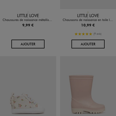
Disponible en 1 coloris
Disponible en 1 coloris
DORE
BEIGE
LITTLE LOVE
LITTLE LOVE
Chaussures de naissance métallisées bébé fille - Little Love
Chaussons de naissance en toile look tennis bébé
9,99 €
10,99 €
5/5 de moyenne
(9 avis)
AU PANIER
AU PANIER
AJOUTER
AJOUTER