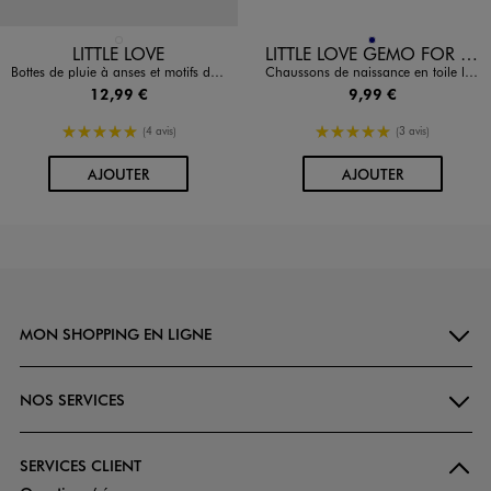
Disponible en 1 coloris
Disponible en 1 coloris
BLEU FONCE
MARINE
LITTLE LOVE
LITTLE LOVE GEMO FOR GOOD
Bottes de pluie à anses et motifs dinosaures bébé
Chaussons de naissance en toile look chaussures bateau bébé
12,99 €
9,99 €
5/5 de moyenne
5/5 de moyenne
(4 avis)
(3 avis)
AU PANIER
AU PANIER
AJOUTER
AJOUTER
MON SHOPPING EN LIGNE
NOS SERVICES
SERVICES CLIENT