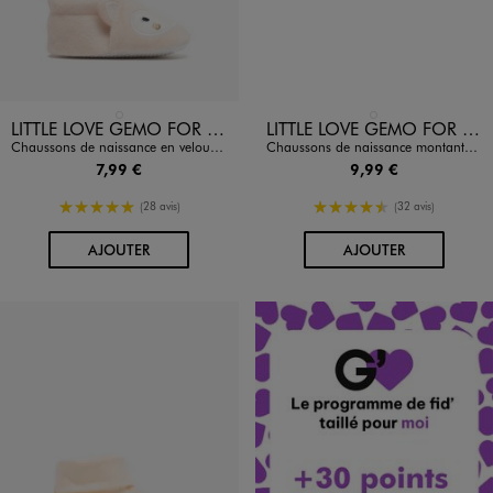
Disponible en 1 coloris
Disponible en 1 coloris
ROSE VIF
BLANC STANDARD
LITTLE LOVE GEMO FOR GOOD
LITTLE LOVE GEMO FOR GOOD
Chaussons de naissance en velours motif animal brodé bébé
Chaussons de naissance montants en jersey à scratch bébé fille
7,99 €
9,99 €
5/5 de moyenne
4.5/5 de moyenne
(28 avis)
(32 avis)
AU PANIER
AU PANIER
AJOUTER
AJOUTER