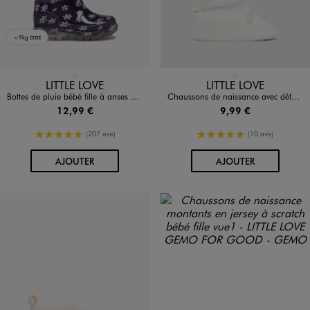
<9kg
CO2E
Disponible en 1 coloris
Disponible en 1 coloris
BLEU FONCE
BLANC STANDARD
LITTLE LOVE
LITTLE LOVE
Bottes de pluie bébé fille à anses et semelle lumineuse motif fleuri
Chaussons de naissance avec détails en relief bébé fille
12,99 €
9,99 €
5/5 de moyenne
5/5 de moyenne
(207 avis)
(10 avis)
AU PANIER
AU PANIER
AJOUTER
AJOUTER