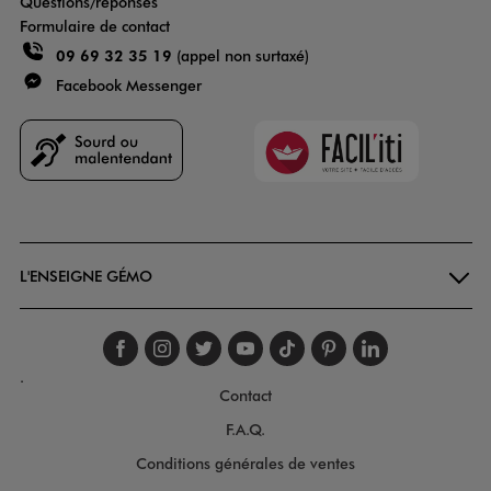
Questions/réponses
Formulaire de contact
09 69 32 35 19
(appel non surtaxé)
Facebook Messenger
Faciliti
Goodays
L'ENSEIGNE GÉMO
Suivez-nous sur faceboo
Suivez-nous sur inst
Suivez-nous sur twi
Suivez-nous sur
Suivez-nous s
Suivez-nou
Suivez-
.
Contact
F.A.Q.
Conditions générales de ventes