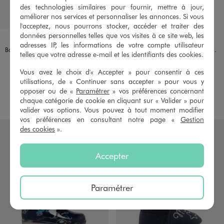
des technologies similaires pour fournir, mettre à jour,
améliorer nos services et personnaliser les annonces. Si vous
l'acceptez, nous pourrons stocker, accéder et traiter des
données personnelles telles que vos visites à ce site web, les
Disponible en 1 coloris
Disponible en 1 coloris
ROSE
MARRON VIF
LITTLE LOVE
LITTLE LOVE
adresses IP, les informations de votre compte utilisateur
Bottes de pluie bébé fille à paillettes avec anses
Chaussons de naissance boots fourrées à scratch
telles que votre adresse e-mail et les identifiants des cookies.
12,99 €
12,99 €
Vous avez le choix d'« Accepter » pour consentir à ces
5/5 de moyenne
5/5 de moyenne
(94 avis)
(8 avis)
utilisations, de « Continuer sans accepter » pour vous y
opposer ou de «
Paramétrer
» vos préférences concernant
AU PANIER
AU PANIER
AJOUTER
AJOUTER
chaque catégorie de cookie en cliquant sur « Valider » pour
valider vos options. Vous pouvez à tout moment modifier
vos préférences en consultant notre page «
Gestion
des cookies
».
Accepter
Paramétrer