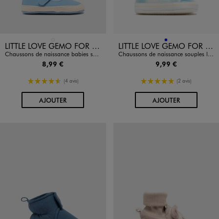
Disponible en 1 coloris
Disponible en 1 coloris
BLEU STANDARD
BLEU
LITTLE LOVE GEMO FOR GOOD
LITTLE LOVE GEMO FOR GOOD
Chaussons de naissance babies souples à scratch
Chaussons de naissance souples look baskets bébé garçon
8,99 €
9,99 €
4.5/5 de moyenne
5/5 de moyenne
(4 avis)
(2 avis)
AU PANIER
AU PANIER
AJOUTER
AJOUTER