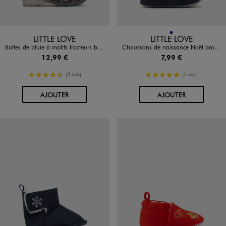
Disponible en 1 coloris
Disponible en 1 coloris
BLEU FONCE
MARINE
LITTLE LOVE
LITTLE LOVE
Bottes de pluie à motifs tracteurs bébé garçon - Little Love
Chaussons de naissance Noël brodé bébé
12,99 €
7,99 €
4.5/5 de moyenne
5/5 de moyenne
(3 avis)
(7 avis)
AU PANIER
AU PANIER
AJOUTER
AJOUTER