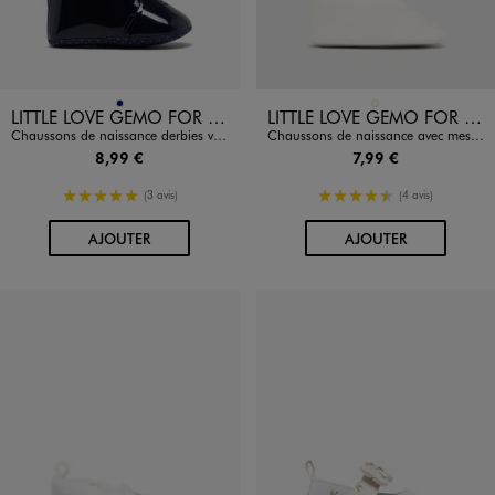
Disponible en 1 coloris
Disponible en 1 coloris
MARINE
ECRU
LITTLE LOVE GEMO FOR GOOD
LITTLE LOVE GEMO FOR GOOD
Chaussons de naissance derbies vernies à lacets bébé
Chaussons de naissance avec message brodé - Little Love
8,99 €
7,99 €
5/5 de moyenne
4.5/5 de moyenne
(3 avis)
(4 avis)
AU PANIER
AU PANIER
AJOUTER
AJOUTER