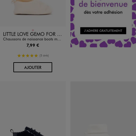
Disponible en 1 coloris
ROSE
LITTLE LOVE GEMO FOR GOOD
Chaussons de naissance boots moelleux bébé
7,99 €
5/5 de moyenne
(5 avis)
AU PANIER
AJOUTER