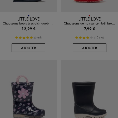
Disponible en 1 coloris
Disponible en 1 coloris
MARINE
ROUGE
LITTLE LOVE
LITTLE LOVE
Chaussons boots à scratch doublure chaude bébé
Chaussons de naissance Noël brodé bébé
12,99 €
7,99 €
5/5 de moyenne
4/5 de moyenne
(5 avis)
(10 avis)
AU PANIER
AU PANIER
AJOUTER
AJOUTER