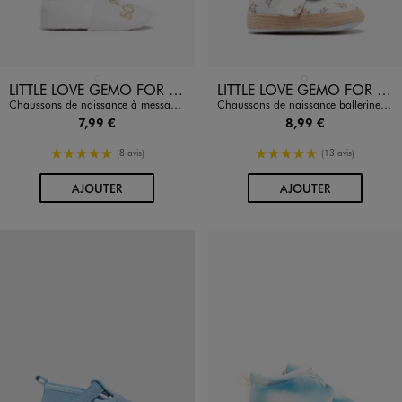
Disponible en 1 coloris
Disponible en 1 coloris
BLANC STANDARD
BLANC STANDARD
LITTLE LOVE GEMO FOR GOOD
LITTLE LOVE GEMO FOR GOOD
Chaussons de naissance à message pailleté bébé
Chaussons de naissance ballerines fleuries à fleurs bébé fille
7,99 €
8,99 €
5/5 de moyenne
5/5 de moyenne
(8 avis)
(13 avis)
AU PANIER
AU PANIER
AJOUTER
AJOUTER