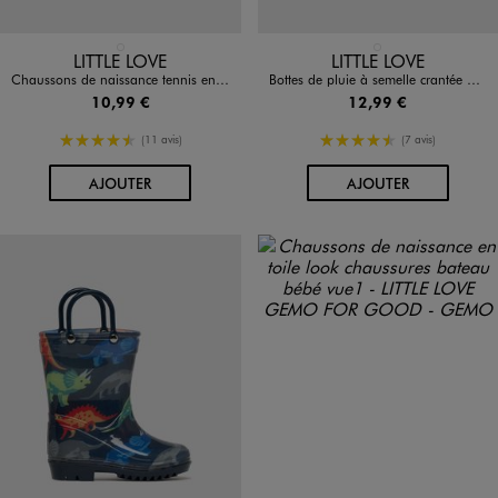
Disponible en 1 coloris
Disponible en 1 coloris
BLANC STANDARD
ROSE CLAIR
LITTLE LOVE
LITTLE LOVE
Chaussons de naissance tennis en toile fleurie bébé fille
Bottes de pluie à semelle crantée bébé
10,99 €
12,99 €
4.5/5 de moyenne
4.5/5 de moyenne
(11 avis)
(7 avis)
AU PANIER
AU PANIER
AJOUTER
AJOUTER