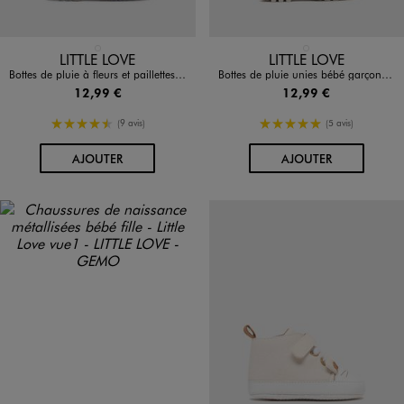
Disponible en 1 coloris
Disponible en 1 coloris
BLEU FONCE
BLEU FONCE
LITTLE LOVE
LITTLE LOVE
Bottes de pluie à fleurs et paillettes bébé fille - Little Love
Bottes de pluie unies bébé garçon - Little Love
12,99 €
12,99 €
4.5/5 de moyenne
5/5 de moyenne
(9 avis)
(5 avis)
AU PANIER
AU PANIER
AJOUTER
AJOUTER