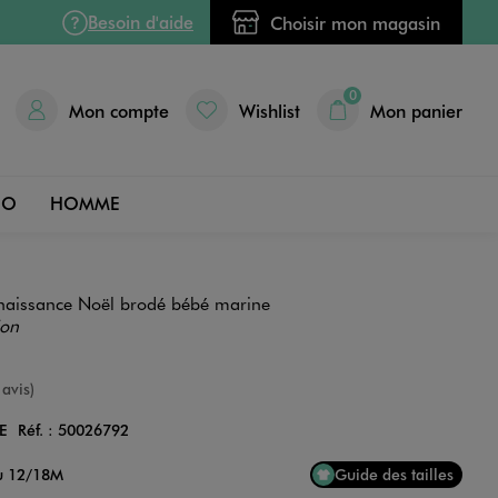
Besoin d'aide
Choisir mon magasin
0
Mon compte
Wishlist
Mon panier
DO
HOMME
naissance Noël brodé bébé marine
ion
e
 avis)
E
Réf. :
50026792
Couleur
au 12/18M
Guide des tailles