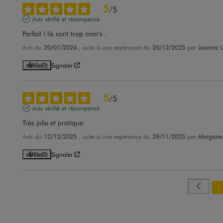
5
/
5
Avis vérifié et récompensé
Parfait ! Ils sont trop mim's .
Avis du
20/01/2026
, suite à une expérience du
20/12/2025
par
Joanna U
Utile
(0)
Signaler
5
/
5
Avis vérifié et récompensé
Très jolie et pratique
Avis du
12/12/2025
, suite à une expérience du
29/11/2025
par
Morgane
Utile
(0)
Signaler
1