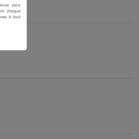
tinuer sans
ant chaque
uvez à tout