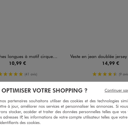
ues à motif cirque bébé garçon (lot de 3)
Veste en jean doublée jersey à co
10,99 €
14,99 €
5/5 de moyenne
4.5/5 de m
(41 avis)
(9 avis
À OPTIMISER VOTRE SHOPPING ?
Continuer sa
s partenaires souhaitons utiliser des cookies et des technologies simi
ttre à jour, améliorer nos services et personnaliser les annonces. Si vous
5
/
5
ons stocker, accéder et traiter des données personnelles telles que vos v
Avis vérifié et récompensé
es adresses IP, les informations de votre compte utilisateur telles que votr
Bien
 identifiants des cookies.