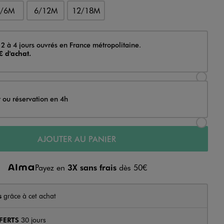
3/6M
6/12M
12/18M
 2 à 4 jours ouvrés en France métropolitaine.
€ d'achat.
Sélectionner l’option de livraison Achat et li
t ou réservation en 4h
Sélectionner l’option de livraison Achat et r
AJOUTER AU PANIER
Payez en
3X sans frais
dès 50€
s
grâce à cet achat
FERTS
30 jours