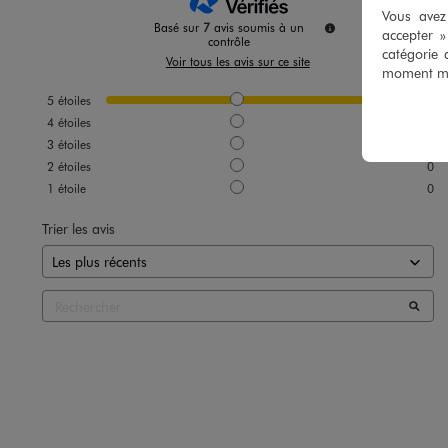
Vous avez 
Basé sur
7
avis soumis à un
accepter 
contrôle
catégorie 
Voir tous les avis sur ce site
moment mod
5
étoiles
7
4
étoiles
0
3
étoiles
0
2
étoiles
0
1
étoile
0
Trier les avis