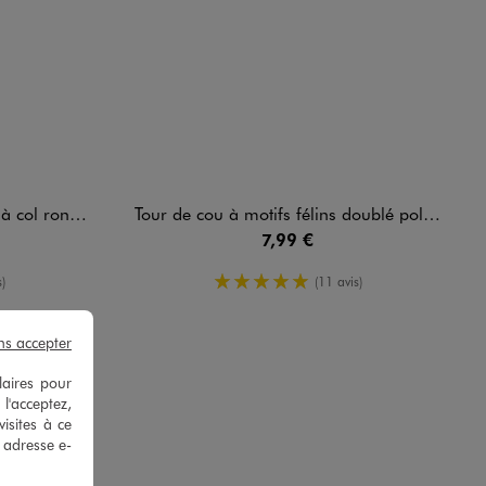
l rond bébé
Tour de cou à motifs félins doublé polaire bébé fille
7,99 €
oyenne
5/5 de moyenne
)
(11 avis)
ns accepter
laires pour
 l'acceptez,
isites à ce
e adresse e-