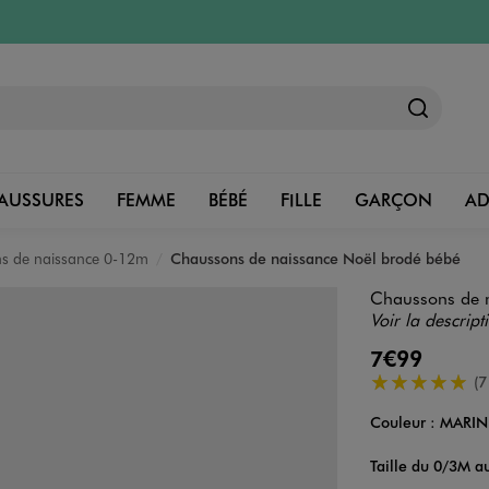
AUSSURES
FEMME
BÉBÉ
FILLE
GARÇON
A
s de naissance 0-12m
Chaussons de naissance Noël brodé bébé
Chaussons de 
Voir la descript
7€99
5/5 de moyenn
(7
Couleur :
MARIN
Couleur
Choisissez votre 
Taille du 0/3M 