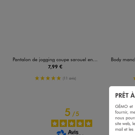
Pantalon de jogging coupe sarouel en molleton bébé
Body manches long
7,99 €
5/5 de moyenne
(11 avis)
PRÊT 
GÉMO et no
5
fournir, me
/
5
nous pourr
site web, l
mail et les