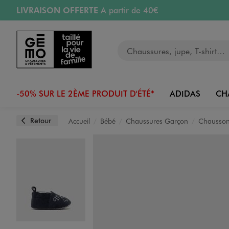
LIVRAISON OFFERTE
A partir de 40€
Aller au contenu principal
Aller à la navigation
RETRAIT ET LIVRAISON OFFERTE
en magasin
Votre recherche
RÉSERVATION GRATUITE
4h en magasin
Retours OFFERTS
pendant 30 jours
-50% SUR LE 2ÈME PRODUIT D'ÉTÉ*
ADIDAS
CH
Retour
Accueil
Bébé
Chaussures Garçon
Chausson
Image 1 sur 6