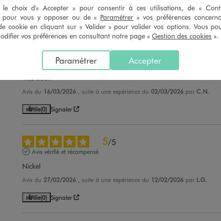
Avis du
26/05/2026
, suite à une expérience du
13/05/2026
par
Sylvie H.
le choix d'« Accepter » pour consentir à ces utilisations, de « Con
» pour vous y opposer ou de «
Paramétrer
» vos préférences concern
Utile
(0)
Signaler
de cookie en cliquant sur « Valider » pour valider vos options. Vous po
ifier vos préférences en consultant notre page «
Gestion des cookies
».
5
/
5
Paramétrer
Accepter
Avis vérifié et récompensé
Très doux
Avis du
16/03/2026
, suite à une expérience du
02/03/2026
par
C.N.
Utile
(0)
Signaler
5
/
5
Avis vérifié et récompensé
Nickel
Avis du
27/02/2026
, suite à une expérience du
12/02/2026
par
L.G.
Utile
(0)
Signaler