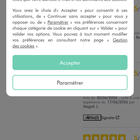
4
étoiles
6
5
/
Vous avez le choix d'« Accepter » pour consentir à ces
3
étoiles
0
Avis vérifié et récompensé
utilisations, de « Continuer sans accepter » pour vous y
2
étoiles
0
opposer ou de «
Paramétrer
» vos préférences concernant
Confortable
1
étoile
0
chaque catégorie de cookie en cliquant sur « Valider » pour
Avis du
03/08/2026
, suite à une
valider vos options. Vous pouvez à tout moment modifier
Trier les avis
expérience du
21/07/2026
par
R
vos préférences en consultant notre page «
Gestion
P.
des cookies
».
Utile
(0)
Signaler
Accepter
5
/
Avis vérifié et récompensé
Paramétrer
Belle cillection
Avis du
30/06/2026
, suite à une
expérience du
17/06/2026
par
Magali J.
Utile
(0)
Signaler
5
/