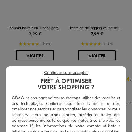
Tee-shirt body 2 en 1 bébé garçon
Pantalon de jogging coupe sarouel en molleton bébé
9,99 €
7,99 €
5/5 de moyenne
5/5 de moyenne
(10 avis)
(11 avis)
AU PANIER
AU PANIER
AJOUTER
AJOUTER
Continuer sans accepter
4.4
4
/
5
/
PRÊT À OPTIMISER
Avis vérifié et récompensé
VOTRE SHOPPING ?
Joli coloris
GÉMO et nos partenaires souhaitons utiliser des cookies et
Avis du
06/08/2026
, suite à une
des technologies similaires pour fournir, mettre à jour,
expérience du
24/07/2026
par
Basé sur
10
avis soumis à un
améliorer nos services et personnaliser les annonces. Si vous
Pierrette P.
contrôle
l'acceptez, nous pourrons stocker, accéder et traiter des
Voir tous les avis sur ce site
données personnelles telles que vos visites à ce site web, les
Utile
(0)
Signaler
adresses IP, les informations de votre compte utilisateur
5
étoiles
4
telles que votre adresse e-mail et les identifiants des cookies.