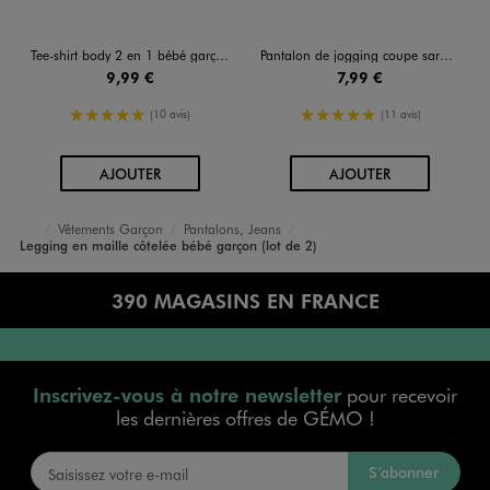
Tee-shirt body 2 en 1 bébé garçon
Pantalon de jogging coupe sarouel en molleton bébé
9,99 €
7,99 €
5/5 de moyenne
5/5 de moyenne
(10 avis)
(11 avis)
AU PANIER
AU PANIER
AJOUTER
AJOUTER
Vêtements Garçon
Pantalons, Jeans
Accueil
Bébé
Legging en maille côtelée bébé garçon (lot de 2)
390 MAGASINS EN FRANCE
Inscrivez-vous à notre newsletter
pour recevoir
les dernières offres de GÉMO !
S’abonner