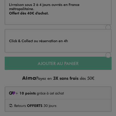
Livraison
Livraison sous 2 à 4 jours ouvrés en France
métropolitaine.
Offert dès 40€ d'achat.
Sélectionner l’option de livraison
Click & Collect ou réservation en 4h
Sélectionner l’option de livraiso
AJOUTER AU PANIER
Payez en
3X sans frais
dès 50€
+
10 points
grâce à cet achat
Retours
OFFERTS
30 jours