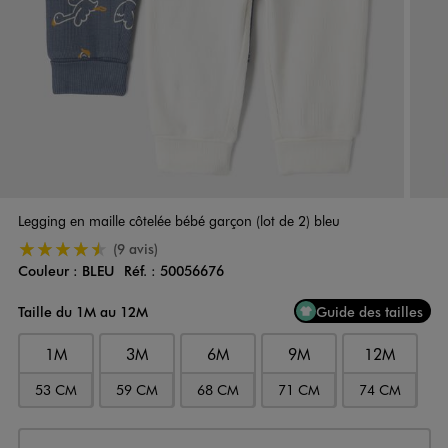
Legging en maille côtelée bébé garçon (lot de 2) bleu
4.5/5 de moyenne
(9 avis)
Couleur :
BLEU
Réf. :
50056676
Couleur
Choisissez votre Couleur
Taille du 1M au 12M
Guide des tailles
1M
3M
6M
9M
12M
53 CM
59 CM
68 CM
71 CM
74 CM