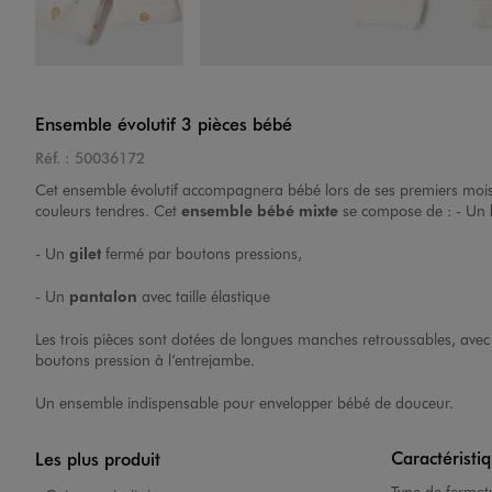
Image 4 sur 8
Ensemble évolutif 3 pièces bébé
Réf. :
50036172
Cet ensemble évolutif accompagnera bébé lors de ses premiers mois. 
couleurs tendres. Cet
ensemble bébé mixte
se compose de : - Un
- Un
gilet
fermé par boutons pressions,
Image 5 sur 8
- Un
pantalon
avec taille élastique
Les trois pièces sont dotées de longues manches retroussables, avec
boutons pression à l’entrejambe.
Un ensemble indispensable pour envelopper bébé de douceur.
Caractéristi
Les plus produit
Image 6 sur 8
Type de fermet