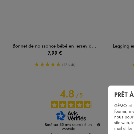
Bonnet de naissance bébé en jersey de coton (lot de 2)
Legging en
7,99 €
5/5 de moyenne
(17 avis)
4.8
PRÊT 
/
5
GÉMO et no
fournir, me
nous pourr
site web, l
Basé sur
35
avis soumis à un
mail et les
contrôle