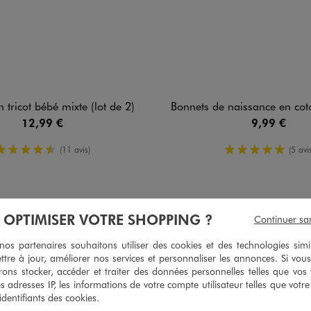
 tricot bébé mixte (lot de 2)
Bonnets de naissance en coton 
12,99 €
9,99 €
4.5/5 de moyenne
5/5 de mo
(11 avis)
(5 avis
À OPTIMISER VOTRE SHOPPING ?
4
Continuer sa
/
5
Avis vérifié et récompensé
s partenaires souhaitons utiliser des cookies et des technologies simi
pratique
ttre à jour, améliorer nos services et personnaliser les annonces. Si vous
ons stocker, accéder et traiter des données personnelles telles que vos v
Avis du
05/08/2026
, suite à une expérience du
23/07/2026
par
Christelle
es adresses IP, les informations de votre compte utilisateur telles que votr
 identifiants des cookies.
Utile
(0)
Signaler