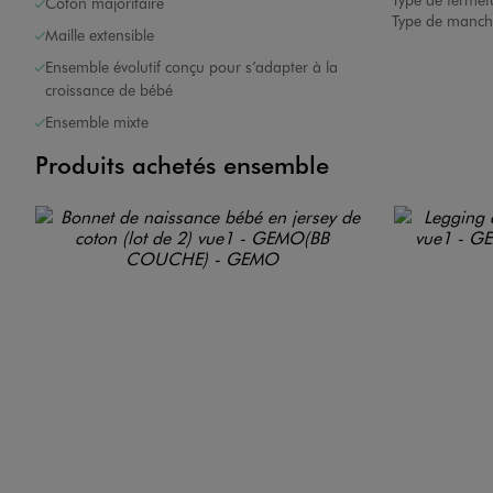
Coton majoritaire
Type de manch
Maille extensible
Ensemble évolutif conçu pour s’adapter à la
croissance de bébé
Ensemble mixte
Produits achetés ensemble
Image 7 sur 8
Image 8 sur 8