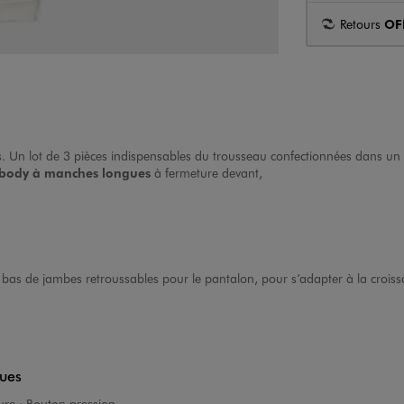
Retours
OF
Un lot de 3 pièces indispensables du trousseau confectionnées dans un co
body à manches longues
à fermeture devant,
 bas de jambes retroussables pour le pantalon, pour s’adapter à la crois
ques
ure :
Bouton pression