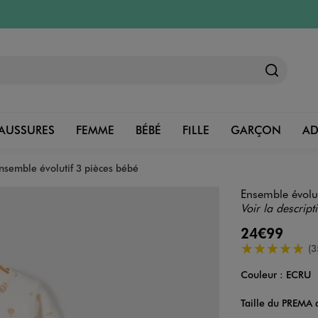
AUSSURES
FEMME
BÉBÉ
FILLE
GARÇON
A
nsemble évolutif 3 pièces bébé
Ensemble évolut
Voir la descript
24€99
5/5 de moyenn
(3
Couleur :
ECRU
Couleur
Choisissez votre 
Taille du PREMA