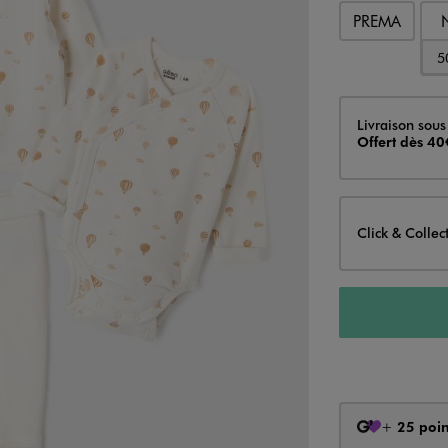
PREMA
5
Livraison
Livraison sous
Offert dès 40
Click & Collec
+
25 poin