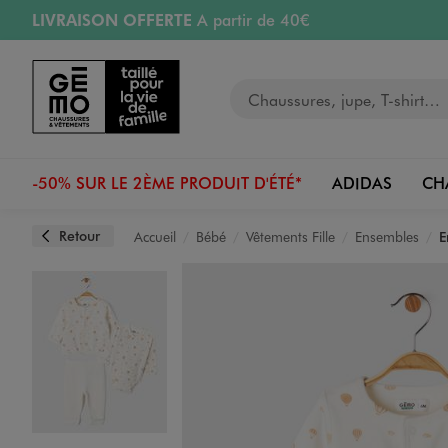
LIVRAISON OFFERTE
A partir de 40€
Aller au contenu principal
Aller à la navigation
RETRAIT ET LIVRAISON OFFERTE
en magasin
Votre recherche
RÉSERVATION GRATUITE
4h en magasin
Retours OFFERTS
pendant 30 jours
-50% SUR LE 2ÈME PRODUIT D'ÉTÉ*
ADIDAS
CH
Retour
Accueil
Bébé
Vêtements Fille
Ensembles
E
Image 1 sur 8