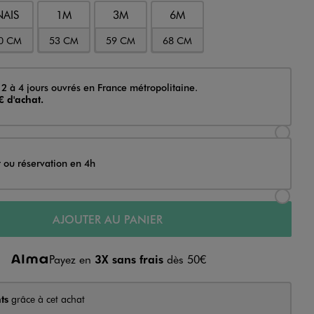
NAIS
1M
3M
6M
0 CM
53 CM
59 CM
68 CM
 2 à 4 jours ouvrés en France métropolitaine.
€ d'achat.
Sélectionner l’option de livraison Achat et li
t ou réservation en 4h
Sélectionner l’option de livraison Achat et r
AJOUTER AU PANIER
Payez en
3X sans frais
dès 50€
ts
grâce à cet achat