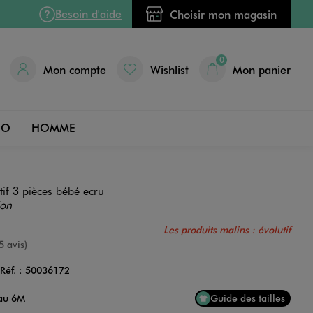
Besoin d'aide
Choisir mon magasin
0
Mon compte
Wishlist
Mon panier
DO
HOMME
if 3 pièces bébé ecru
ion
Les produits malins : évolutif
e
5 avis)
Réf. :
50036172
Couleur
 au 6M
Guide des tailles