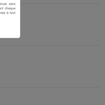
tinuer sans
ant chaque
uvez à tout
e M.