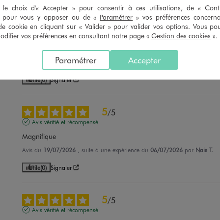
le choix d'« Accepter » pour consentir à ces utilisations, de « Con
» pour vous y opposer ou de «
Paramétrer
» vos préférences concern
5
/
5
de cookie en cliquant sur « Valider » pour valider vos options. Vous po
Avis vérifié et récompensé
ifier vos préférences en consultant notre page «
Gestion des cookies
».
Bonne qualité
Paramétrer
Accepter
Avis du
27/07/2026
, suite à une expérience du
15/07/2026
par
Angeliqu
Utile
(0)
Signaler
5
/
5
Avis vérifié et récompensé
Magnifique
Avis du
19/07/2026
, suite à une expérience du
06/07/2026
par
Nais T.
Utile
(0)
Signaler
5
/
5
Avis vérifié et récompensé