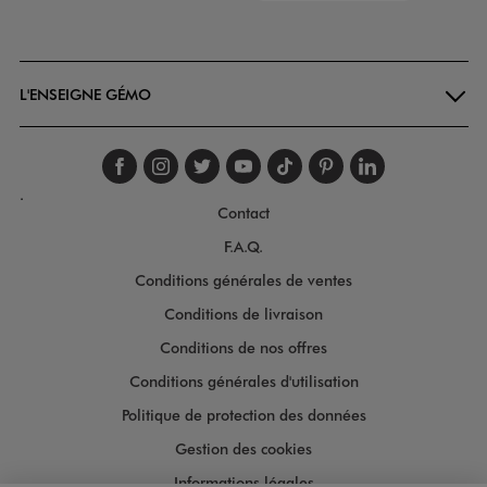
Goodays
L'ENSEIGNE GÉMO
Suivez-nous sur faceboo
Suivez-nous sur inst
Suivez-nous sur twi
Suivez-nous sur
Suivez-nous s
Suivez-nou
Suivez-
.
Contact
F.A.Q.
Conditions générales de ventes
Conditions de livraison
Conditions de nos offres
Conditions générales d'utilisation
Politique de protection des données
Gestion des cookies
Informations légales