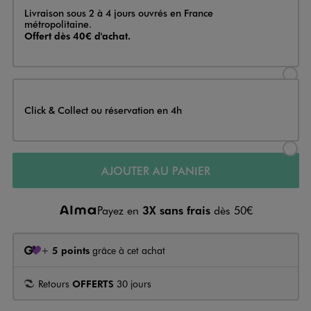
Livraison
Livraison sous 2 à 4 jours ouvrés en France
métropolitaine.
Offert dès 40€ d'achat.
Sélectionner l’option de livraison
Click & Collect ou réservation en 4h
Sélectionner l’option de livraiso
AJOUTER AU PANIER
Payez en
3X sans frais
dès 50€
+
5 points
grâce à cet achat
Retours
OFFERTS
30 jours