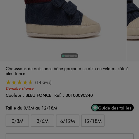
1
Sur 6
2
Sur 6
3
Sur 6
4
Sur 6
5
Sur 6
6
Sur 6
Chaussons de naissance bébé garçon à scratch en velours côtelé
bleu fonce
4.5/5 de moyenne
(14 avis)
Dernière chance
Couleur :
BLEU FONCE
Réf. :
30100090240
Couleur
Choisissez votre Couleur
Taille du 0/3M au 12/18M
Guide des tailles
0/3M
3/6M
6/12M
12/18M