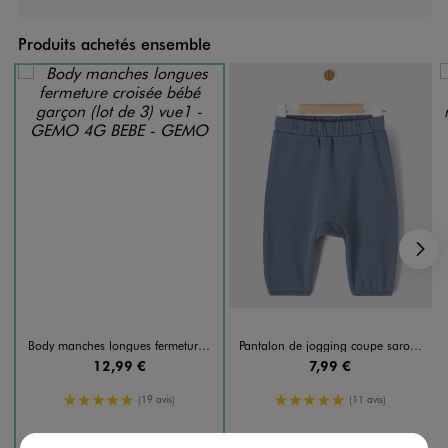
Produits achetés ensemble
S
Body manches longues fermeture croisée bébé garçon (lot de 3)
Pantalon de jogging coupe sarouel en molleton bébé
12,99 €
7,99 €
5/5 de moyenne
5/5 de moyenne
(19 avis)
(11 avis)