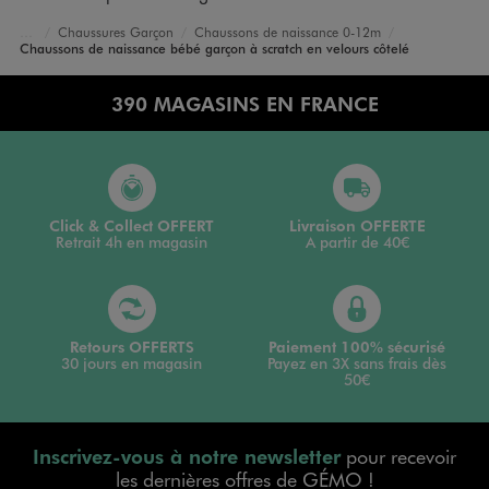
Chaussures Garçon
Chaussons de naissance 0-12m
Accueil
Bébé
Chaussons de naissance bébé garçon à scratch en velours côtelé
390 MAGASINS EN FRANCE
Click & Collect OFFERT
Livraison OFFERTE
Retrait 4h en magasin
A partir de 40€
Retours OFFERTS
Paiement 100% sécurisé
30 jours en magasin
Payez en 3X sans frais dès
50€
Inscrivez-vous à notre newsletter
pour recevoir
les dernières offres de GÉMO !