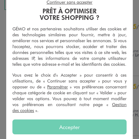
AU PANIER
AU PANIER
Continuer sans accepter
AJOUTER
AJOUTER
PRÊT À OPTIMISER
VOTRE SHOPPING ?
4.6
5
/
5
/
GÉMO et nos partenaires souhaitons utiliser des cookies et
Avis vérifié et récompensé
des technologies similaires pour fournir, mettre à jour,
améliorer nos services et personnaliser les annonces. Si vous
Parfait
l'acceptez, nous pourrons stocker, accéder et traiter des
Avis du
10/02/2026
, suite à une
données personnelles telles que vos visites à ce site web, les
expérience du
28/01/2026
par
Li
Basé sur
14
avis soumis à un
adresses IP, les informations de votre compte utilisateur
contrôle
telles que votre adresse e-mail et les identifiants des cookies.
Utile
(0)
Signaler
Voir tous les avis sur ce site
Vous avez le choix d'« Accepter » pour consentir à ces
5
étoiles
9
utilisations, de « Continuer sans accepter » pour vous y
5
/
opposer ou de «
Paramétrer
» vos préférences concernant
4
étoiles
5
chaque catégorie de cookie en cliquant sur « Valider » pour
Avis vérifié et récompensé
3
étoiles
0
valider vos options. Vous pouvez à tout moment modifier
2
étoiles
0
Trop mignon 😍
vos préférences en consultant notre page «
Gestion
1
étoile
0
des cookies
».
Avis du
04/02/2026
, suite à une
expérience du
21/01/2026
par
H.
Trier les avis
Accepter
Utile
(0)
Signaler