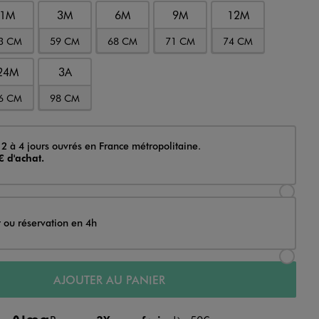
1M
3M
6M
9M
12M
3 CM
59 CM
68 CM
71 CM
74 CM
24M
3A
6 CM
98 CM
 2 à 4 jours ouvrés en France métropolitaine.
€ d'achat.
Sélectionner l’option de livraison Achat et li
t ou réservation en 4h
Sélectionner l’option de livraison Achat et r
AJOUTER AU PANIER