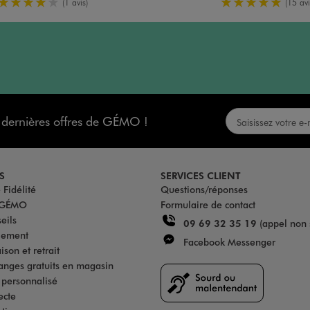
4/5 de moyenne
5/5 de moy
(1 avis)
(15 avi
s dernières offres de GÉMO !
S
SERVICES CLIENT
Fidélité
Questions/réponses
u GÉMO
Formulaire de contact
eils
09 69 32 35 19
(appel non 
iement
Facebook Messenger
son et retrait
anges gratuits en magasin
s personnalisé
ecte