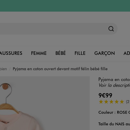
AUSSURES
FEMME
BÉBÉ
FILLE
GARÇON
A
bien
Pyjama en coton ouvert devant motif félin bébé fille
Pyjama en coton
Voir la descript
9€99
5/5 de moyenn
(2
Couleur :
ROSE 
Couleur
Choisissez votre 
Taille du NAIS a