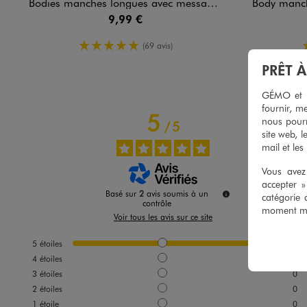
Bodies manches longues avec messages bébé fille (lot de 3)
Body manches lon
9,99 €
5/5 de moyenne
(69 avis)
PRÊT 
GÉMO et no
fournir, me
5
nous pourr
/
5
site web, l
mail et les
Vous avez 
accepter 
Basé sur
2
avis soumis à un
catégorie 
contrôle
moment mod
Voir tous les avis sur ce site
5
étoiles
2
4
étoiles
0
3
étoiles
0
2
étoiles
0
1
étoile
0