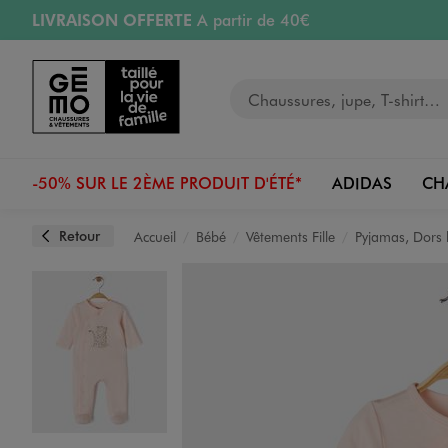
LIVRAISON OFFERTE
A partir de 40€
Aller au contenu principal
Aller à la navigation
RETRAIT ET LIVRAISON OFFERTE
en magasin
Votre recherche
RÉSERVATION GRATUITE
4h en magasin
Retours OFFERTS
pendant 30 jours
-50% SUR LE 2ÈME PRODUIT D'ÉTÉ*
ADIDAS
CH
Retour
Accueil
Bébé
Vêtements Fille
Pyjamas, Dors 
Image 1 sur 2