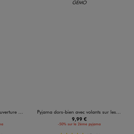
devant bébé
Pyjama dors-bien avec volants sur les épaules bébé fille
9,99 €
ma
-50% sur le 2ème pyjama