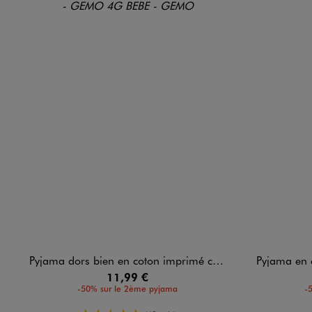
Pyjama dors bien en coton imprimé coeurs ouverture devant par zip bébé
Pyjama en coton à m
11,99 €
-50% sur le 2ème pyjama
-