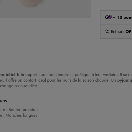
+
10 poin
Retours
OF
a bébé fille
apporte une note tendre et poétique à leur vestiaire. Il se 
r, il offre un confort idéal pour les nuits de la saison chaude. Un
pyjama 
le change au quotidien.
ques
ure :
Bouton pression
e :
Manches longues