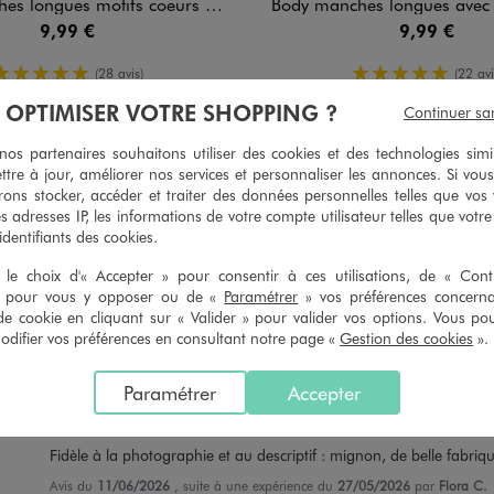
gues motifs coeurs bébé fille (lot de 3)
Body manches longues avec motifs noeuds bébé fi
9,99 €
9,99 €
5/5 de moyenne
5/5 de moy
(28 avis)
(22 avi
À OPTIMISER VOTRE SHOPPING ?
Continuer sa
s partenaires souhaitons utiliser des cookies et des technologies simi
ttre à jour, améliorer nos services et personnaliser les annonces. Si vous
ons stocker, accéder et traiter des données personnelles telles que vos v
5
/
5
es adresses IP, les informations de votre compte utilisateur telles que votr
Avis vérifié
 identifiants des cookies.
Très beau
le choix d'« Accepter » pour consentir à ces utilisations, de « Con
Avis du
14/06/2026
, suite à une expérience du
26/05/2026
par
Cristina 
» pour vous y opposer ou de «
Paramétrer
» vos préférences concern
de cookie en cliquant sur « Valider » pour valider vos options. Vous po
Utile
(0)
Signaler
ifier vos préférences en consultant notre page «
Gestion des cookies
».
Paramétrer
Accepter
5
/
5
Avis vérifié et récompensé
Fidèle à la photographie et au descriptif : mignon, de belle fabriqu
Avis du
11/06/2026
, suite à une expérience du
27/05/2026
par
Flora C.