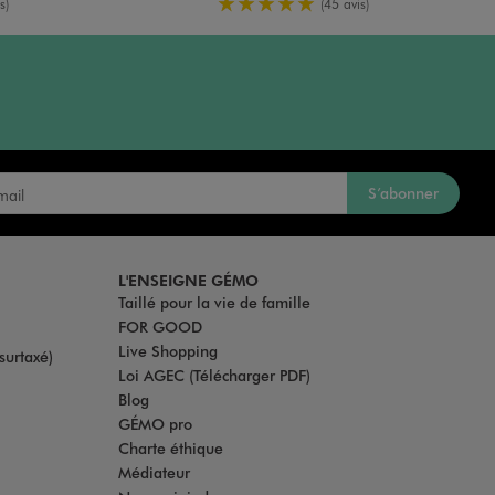
enne
5/5 de moyenne
s)
(45 avis)
S’abonner
L'ENSEIGNE GÉMO
Taillé pour la vie de famille
FOR GOOD
Live Shopping
surtaxé)
Loi AGEC (Télécharger PDF)
Blog
GÉMO pro
Charte éthique
Médiateur