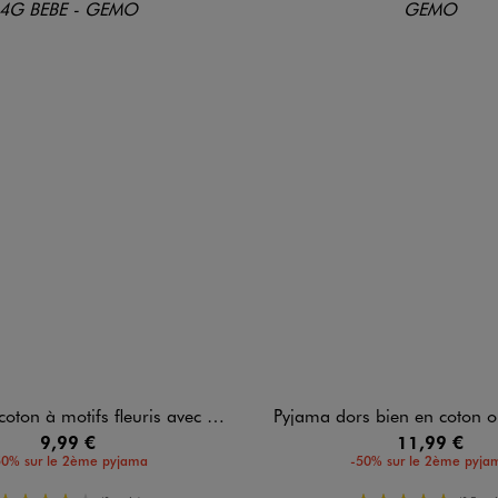
otifs fleuris avec fermeture devant bébé fille
Pyjama dors bien en coton ouverture 
9,99 €
11,99 €
50% sur le 2ème pyjama
-50% sur le 2ème pyja