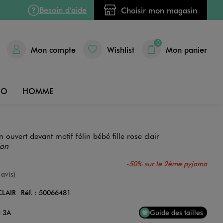
Besoin d'aide
Choisir mon magasin
0
Mon compte
Wishlist
Mon panier
DO
HOMME
 ouvert devant motif félin bébé fille rose clair
ion
-50% sur le 2ème pyjama
e
 avis)
CLAIR
Réf. :
50066481
Couleur
u 3A
Guide des tailles