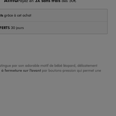
Payez en
3X sans frais
dès 50€
ts
grâce à cet achat
FERTS
30 jours
distingue par son adorable motif de bébé léopard, délicatement
à fermeture sur l’avant
par boutons-pression qui permet une