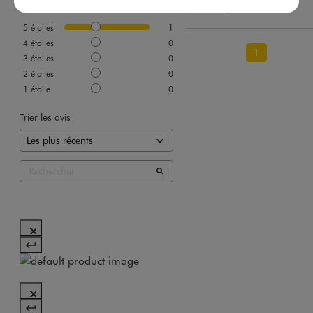
Utile
(0)
Signaler
5
étoiles
1
4
étoiles
0
1
3
étoiles
0
2
étoiles
0
1
étoile
0
Trier les avis