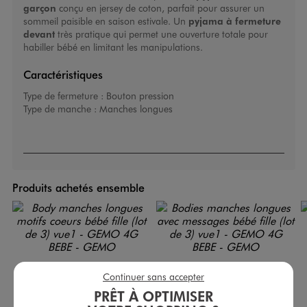
garçon
conçu en jersey de coton, parfait pour assurer un
sommeil paisible en saison estivale. Un
pyjama à fermeture
devant
très pratique qui permet une ouverture totale pour
habiller bébé en limitant les manipulations.
Caractéristiques
Type de fermeture :
Bouton pression
Type de manche :
Manches longues
Produits achetés ensemble
Continuer sans accepter
PRÊT À OPTIMISER