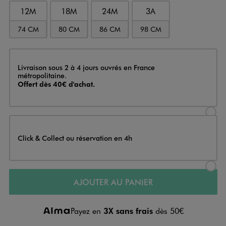
12M
18M
24M
3A
74 CM
80 CM
86 CM
98 CM
Livraison
Livraison sous 2 à 4 jours ouvrés en France
métropolitaine.
Offert dès 40€ d'achat.
Sélectionner l’option de livraison
Click & Collect ou réservation en 4h
Sélectionner l’option de livraiso
AJOUTER AU PANIER
Payez en
3X sans frais
dès 50€