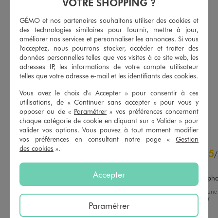
VOTRE SHOPPING ?
GÉMO et nos partenaires souhaitons utiliser des cookies et
des technologies similaires pour fournir, mettre à jour,
améliorer nos services et personnaliser les annonces. Si vous
l'acceptez, nous pourrons stocker, accéder et traiter des
données personnelles telles que vos visites à ce site web, les
Body manches longues motifs coeurs bébé fille (lot de 3)
Bodies manches longues avec messages bébé fille (lot de 3)
adresses IP, les informations de votre compte utilisateur
9,99 €
9,99 €
telles que votre adresse e-mail et les identifiants des cookies.
5/5 de moyenne
5/5 de moyenne
(28 avis)
(69 avis)
Vous avez le choix d'« Accepter » pour consentir à ces
utilisations, de « Continuer sans accepter » pour vous y
opposer ou de «
Paramétrer
» vos préférences concernant
AU PANIER
AU PANIER
AJOUTER
AJOUTER
chaque catégorie de cookie en cliquant sur « Valider » pour
valider vos options. Vous pouvez à tout moment modifier
vos préférences en consultant notre page «
Gestion
5
des cookies
».
5
/
5
/
Avis vérifié et récompensé
Accepter
Exactement comme sur la ph
Avis du
03/08/2026
, suite à une
expérience du
15/07/2026
par
Basé sur
1
avis soumis à un
Paramétrer
Patricia S.
contrôle
Voir tous les avis sur ce site