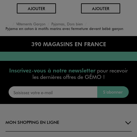
AU PANIER
AU PANIER
AJOUTER
AJOUTER
Vêtements Garçon
Pyjamas, Dors bien
Accueil
Bébé
Pyjama en coton à motifs marins avec fermeture devant bébé garçon
390 MAGASINS EN FRANCE
Inscrivez-vous à notre newsletter
pour recevoir
les dernières offres de GÉMO !
S’abonner
MON SHOPPING EN LIGNE