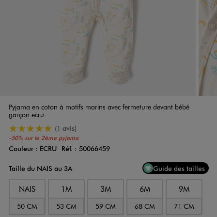
Pyjama en coton à motifs marins avec fermeture devant bébé
garçon ecru
5/5 de moyenne
(1 avis)
-50% sur le 2ème pyjama
Couleur :
ECRU
Réf. :
50066459
Couleur
Choisissez votre Couleur
Taille du NAIS au 3A
Guide des tailles
NAIS
1M
3M
6M
9M
50 CM
53 CM
59 CM
68 CM
71 CM