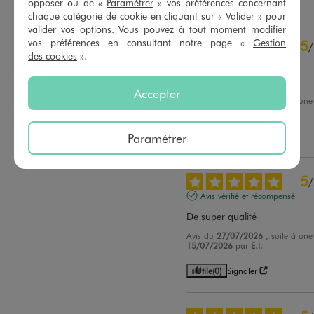
Utile
(0)
Signaler
opposer ou de «
Paramétrer
» vos préférences concernant
chaque catégorie de cookie en cliquant sur « Valider » pour
valider vos options. Vous pouvez à tout moment modifier
vos préférences en consultant notre page «
Gestion
5
/
des cookies
».
Avis vérifié et récompensé
adorable
Accepter
Avis du
30/07/2026
, suite à un
08/07/2026
par
Corinne P.
Paramétrer
Utile
(0)
Signaler
5
/
Avis vérifié et récompensé
De super qualité
Avis du
27/07/2026
, suite à un
15/07/2026
par
E.I.
Utile
(0)
Signaler