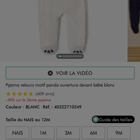
1
Sur 10
2
Sur 10
3
Sur 10
4
Sur 10
5
Sur 10
6
Sur 10
7
Sur 10
8
Sur 10
9
Sur 10
10
Sur 10
VOIR LA VIDÉO
Pyjama velours motif panda ouverture devant bébé blanc
5/5 de moyenne
(409 avis)
-50% sur le 2ème pyjama
Couleur :
BLANC
Réf. :
40322710349
Couleur
Choisissez votre Couleur
Taille du NAIS au 12M
Guide des tailles
NAIS
1M
3M
6M
9M