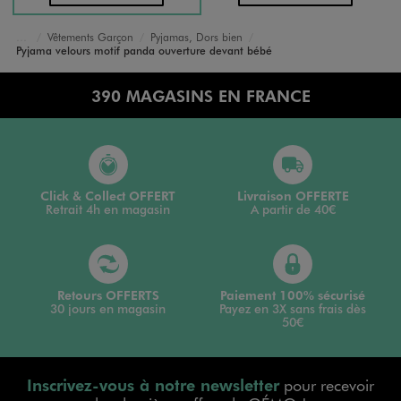
Vêtements Garçon
Pyjamas, Dors bien
Accueil
Bébé
Pyjama velours motif panda ouverture devant bébé
390 MAGASINS EN FRANCE
Click & Collect OFFERT
Livraison OFFERTE
Retrait 4h en magasin
A partir de 40€
Retours OFFERTS
Paiement 100% sécurisé
30 jours en magasin
Payez en 3X sans frais dès
50€
Inscrivez-vous à notre newsletter
pour recevoir