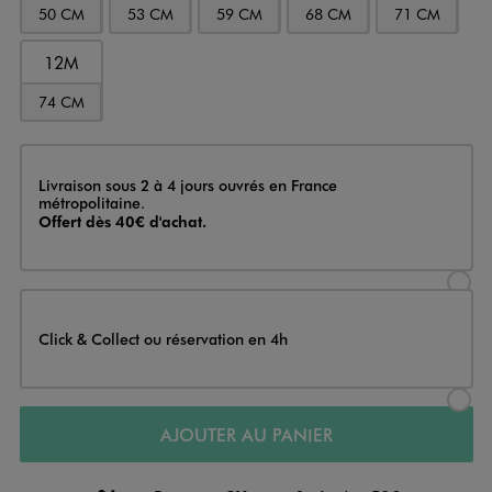
50 CM
53 CM
59 CM
68 CM
71 CM
12M
74 CM
Livraison
Livraison sous 2 à 4 jours ouvrés en France
métropolitaine.
Offert dès 40€ d'achat.
Sélectionner l’option de livraison
Click & Collect ou réservation en 4h
Sélectionner l’option de livraiso
AJOUTER AU PANIER