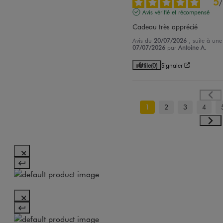
5
/
Avis vérifié et récompensé
Cadeau très apprécié
Avis du
20/07/2026
, suite à un
07/07/2026
par
Antoine A.
Utile
(0)
Signaler
1
2
3
4