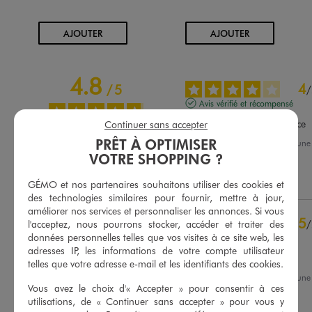
AU PANIER
AU PANIER
AJOUTER
AJOUTER
4.8
4
/
5
/
Avis vérifié et récompensé
Cadeau pour une naissance
Continuer sans accepter
PRÊT À OPTIMISER
Avis du
04/08/2026
, suite à un
20/07/2026
par
Sandrine H.
VOTRE SHOPPING ?
Basé sur
409
avis soumis à un
contrôle
Utile
(0)
Signaler
Voir tous les avis sur ce site
GÉMO et nos partenaires souhaitons utiliser des cookies et
des technologies similaires pour fournir, mettre à jour,
5
étoiles
348
améliorer nos services et personnaliser les annonces. Si vous
5
/
l'acceptez, nous pourrons stocker, accéder et traiter des
4
étoiles
56
données personnelles telles que vos visites à ce site web, les
Avis vérifié et récompensé
3
étoiles
3
adresses IP, les informations de votre compte utilisateur
2
étoiles
2
Parfait
telles que votre adresse e-mail et les identifiants des cookies.
1
étoile
0
Avis du
02/08/2026
, suite à un
Vous avez le choix d'« Accepter » pour consentir à ces
20/07/2026
par
Lena C.
Trier les avis
utilisations, de « Continuer sans accepter » pour vous y