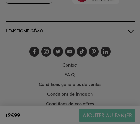
Goodays
L'ENSEIGNE GÉMO
Suivez-nous sur faceboo
Suivez-nous sur inst
Suivez-nous sur twi
Suivez-nous sur
Suivez-nous s
Suivez-nou
Suivez-
.
Contact
F.A.Q.
Conditions générales de ventes
Conditions de livraison
Conditions de nos offres
Conditions générales d'utilisation
12€99
AJOUTER AU PANIER
Politique de protection des données
Gestion des cookies