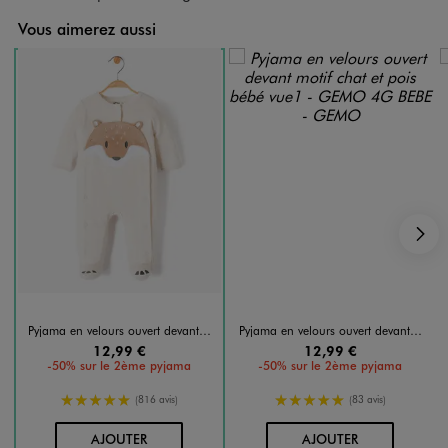
Vous aimerez aussi
S
Pyjama en velours ouvert devant motif renard bébé garçon
Pyjama en velours ouvert devant motif chat et pois bébé
12,99 €
12,99 €
-50% sur le 2ème pyjama
-50% sur le 2ème pyjama
5/5 de moyenne
5/5 de moyenne
(816 avis)
(83 avis)
AU PANIER
AU PANIER
AJOUTER
AJOUTER