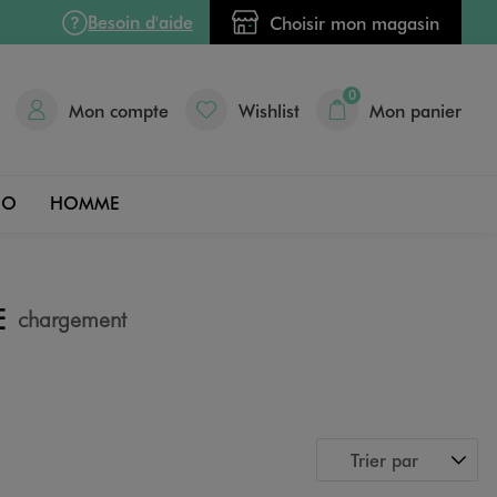
Besoin d'aide
Choisir mon magasin
0
Mon compte
Wishlist
Mon panier
DO
HOMME
E
chargement
Trier par