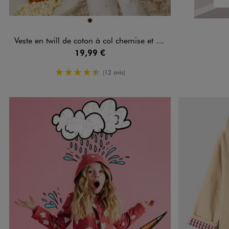
Disponible en 1 coloris
MARRON
Veste en twill de coton à col chemise et poches plaquées fille
19,99 €
4.5/5 de moyenne
(12 avis)