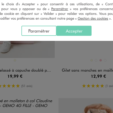
le choix d'« Accepter » pour consentir à ces utilisations, de « Con
» pour vous y opposer ou de «
Paramétrer
» vos préférences concern
de cookie en cliquant sur « Valider » pour valider vos options. Vous po
ifier vos préférences en consultant notre page «
Gestion des cookies
».
Paramétrer
Accepter
n 1 coloris
Disponible en 4 coloris
ECRU
ECRU
MARRON FON
ROSE
VERT 
sé à capuche doublé polaire fille
Gilet sans manches en maille
19,99 €
12,99 €
5/5 de moyenne
5/5 de mo
(51 avis)
(1 avi