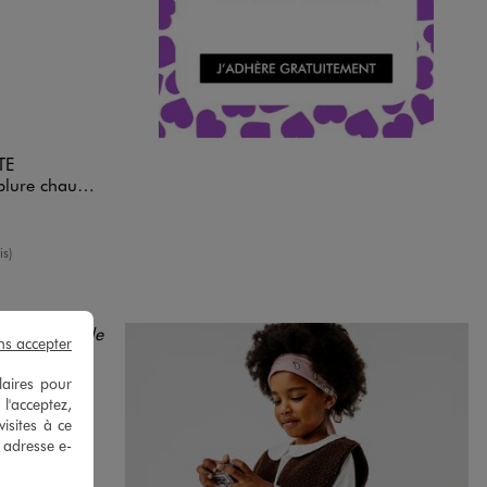
TE
 LuluCastagnette
enne
is)
ns accepter
laires pour
 l'acceptez,
isites à ce
e adresse e-