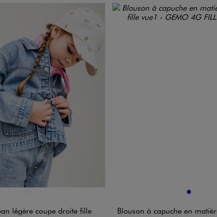
n 1 coloris
Disponible en 1 coloris
BLEU STANDARD
BLEU
ean légère coupe droite fille
Blouson à capuche en matière dépe