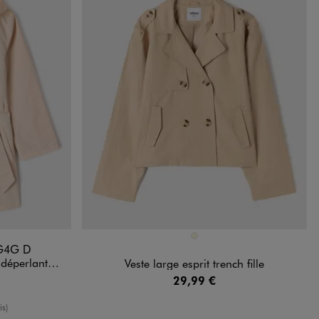
Disponible en 1 coloris
DARD
BEIGE
G4G D
 LuluCastagnette
Veste large esprit trench fille
29,99 €
enne
is)