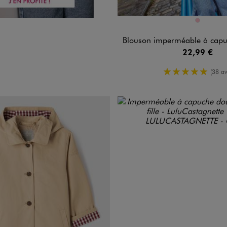
Disponible en 1 coloris
ROSE
Blouson imperméable à capuche im
22,99 €
5/5 de moy
(38 av