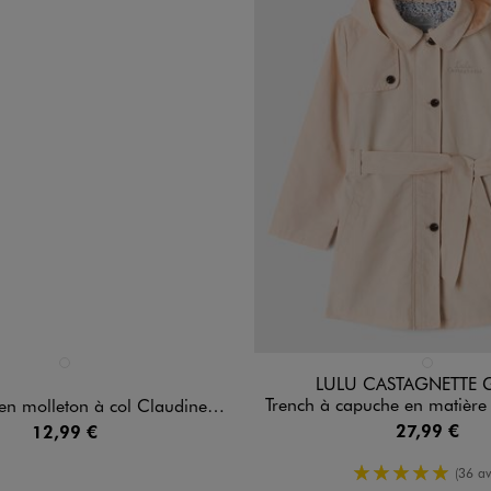
n 1 coloris
Disponible en 1 coloris
BLEU FONCE
BEIGE STAN
LULU CASTAGNETTE 
Trench à capuche en matière déperlante fille -
 molleton à col Claudine fille
27,99 €
12,99 €
5/5 de moy
(36 av