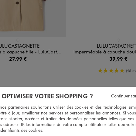
n 1 coloris
Disponible en 1 coloris
BEIGE STANDARD
BLEU FONCE
ULUCASTAGNETTE
LULUCASTAGNET
capuche fille - LuluCastagnette
Imperméable à capuche doublure chaude fille -
27,99 €
39,99 €
5/5 de moy
(46 av
À OPTIMISER VOTRE SHOPPING ?
Continuer sa
s partenaires souhaitons utiliser des cookies et des technologies simi
ttre à jour, améliorer nos services et personnaliser les annonces. Si vous
ons stocker, accéder et traiter des données personnelles telles que vos v
es adresses IP, les informations de votre compte utilisateur telles que votr
 identifiants des cookies.