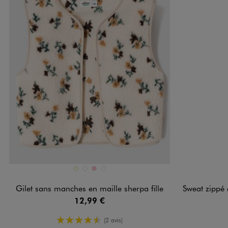
Disponible en 4 coloris
Disponible e
ECRU
MARRON FONCE
ROSE
VERT FONCE
Gilet sans manches en maille sherpa fille
Sweat zippé en
12,99 €
4.5/5 de moyenne
(2 avis)