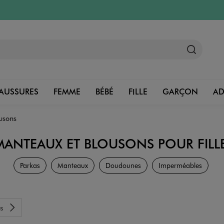
AUSSURES
FEMME
BÉBÉ
FILLE
GARÇON
A
usons
 MANTEAUX ET BLOUSONS POUR FILL
Vêtements
Parkas
Manteaux
Doudounes
Imperméables
s