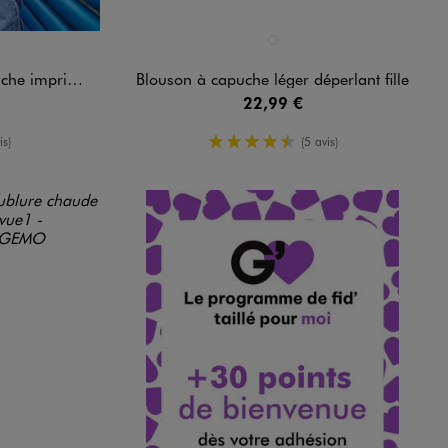
Disponible en 1 coloris
ROSE FONCE
primé fille
Blouson à capuche léger déperlant fille
22,99 €
enne
4.5/5 de moyenne
is)
(5 avis)