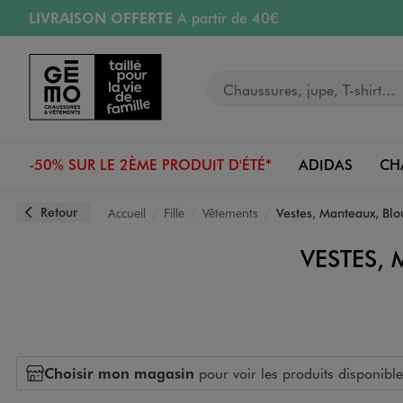
LIVRAISON OFFERTE
A partir de 40€
Aller au contenu principal
Aller à la navigation
RETRAIT ET LIVRAISON OFFERTE
en magasin
Votre recherche
PAYEZ EN 3x SANS FRAIS
dès 50€
Retours OFFERTS
pendant 30 jours
-50% SUR LE 2ÈME PRODUIT D'ÉTÉ*
ADIDAS
CH
Retour
Accueil
Fille
Vêtements
Vestes, Manteaux, Blo
VESTES,
Choisir mon magasin
pour voir les produits disponible