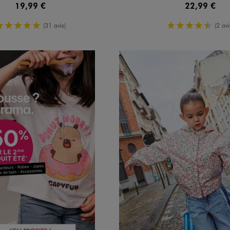
19,99 €
22,99 €
5/5 de moyenne
4.5/5 de 
(31 avis)
(2 avi