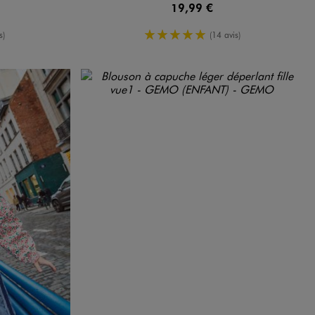
19,99 €
moyenne
5/5 de moyenne
s)
(14 avis)