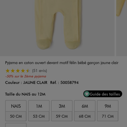
Pyjama en coton ouvert devant motif félin bébé garçon jaune clair
4.5/5 de moyenne
(51 avis)
-50% sur le 2ème pyjama
Couleur :
JAUNE CLAIR
Réf. :
50058794
Couleur
Choisissez votre Couleur
Taille du NAIS au 12M
Guide des tailles
NAIS
1M
3M
6M
9M
50 CM
53 CM
59 CM
68 CM
71 CM