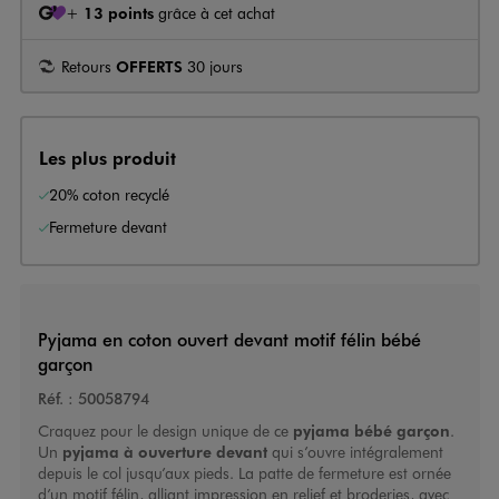
+
13 points
grâce à cet achat
Retours
OFFERTS
30 jours
Les plus produit
20% coton recyclé
Fermeture devant
Pyjama en coton ouvert devant motif félin bébé
garçon
Réf. :
50058794
Craquez pour le design unique de ce
pyjama bébé garçon
.
Un
pyjama à ouverture devant
qui s’ouvre intégralement
depuis le col jusqu’aux pieds. La patte de fermeture est ornée
d’un motif félin, alliant impression en relief et broderies, avec