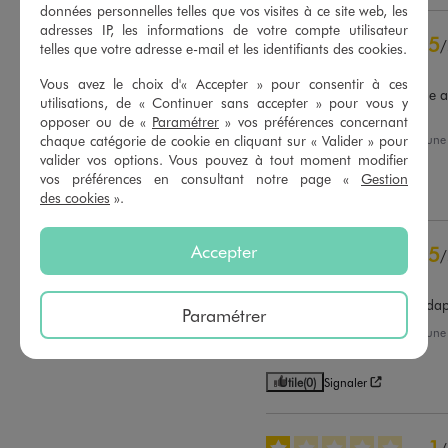
données personnelles telles que vos visites à ce site web, les
5
étoiles
42
adresses IP, les informations de votre compte utilisateur
5
/
4
étoiles
9
telles que votre adresse e-mail et les identifiants des cookies.
Avis vérifié et récompensé
3
étoiles
0
Vous avez le choix d'« Accepter » pour consentir à ces
2
étoiles
0
Très original et très pratique a
utilisations, de « Continuer sans accepter » pour vous y
devant
1
étoile
1
opposer ou de «
Paramétrer
» vos préférences concernant
Avis du
02/08/2026
, suite à un
chaque catégorie de cookie en cliquant sur « Valider » pour
Trier les avis
13/07/2026
par
Carole D.
valider vos options. Vous pouvez à tout moment modifier
vos préférences en consultant notre page «
Gestion
Utile
(0)
Signaler
des cookies
».
Accepter
5
/
Avis vérifié et récompensé
Belle qualité, tissus doux ad
Paramétrer
Avis du
12/07/2026
, suite à un
29/06/2026
par
Delphine C.
Utile
(0)
Signaler
1