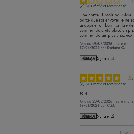
/
Avis vérifié et récompensé
Une honte. 1 mois pour être liv
parce que j’ai envoyer je ne s
ai appeler un bon nombre de 
commande a été placé en priori
commanderais plus chez eux 
Avis du
06/07/2026
, suite à un
17/06/2026
par
Doriane C.
Utile
(0)
Signaler
5
/
Avis vérifié et récompensé
Jolie
Avis du
28/06/2026
, suite à un
16/06/2026
par
C.M.
Utile
(0)
Signaler