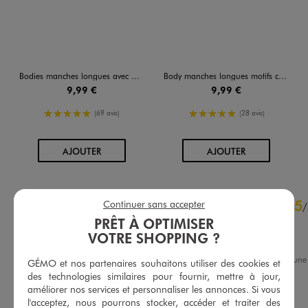
Bodies manches longues avec messages bébé fille (lot de 3)
Body manches longues motifs coeurs bébé fille (lot de 3)
9,99 €
9,99 €
5/5 de moyenne
5/5 de moyenne
(69 avis)
(28 avis)
AU PANIER
AU PANIER
AJOUTER
AJOUTER
4.8
5
Continuer sans accepter
/
5
/
Avis vérifié et récompensé
PRÊT À OPTIMISER
VOTRE SHOPPING ?
Conforme
Avis du
06/08/2026
, suite à un
GÉMO et nos partenaires souhaitons utiliser des cookies et
17/07/2026
par
Aline F.
Basé sur
52
avis soumis à un
des technologies similaires pour fournir, mettre à jour,
contrôle
améliorer nos services et personnaliser les annonces. Si vous
Utile
(0)
Signaler
Voir tous les avis sur ce site
l'acceptez, nous pourrons stocker, accéder et traiter des