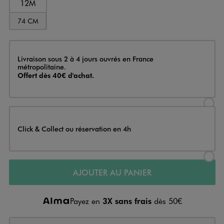
12M
74 CM
Livraison
Livraison sous 2 à 4 jours ouvrés en France
métropolitaine.
Offert dès 40€ d'achat.
Sélectionner l’option de livraison
Click & Collect ou réservation en 4h
Sélectionner l’option de livraiso
AJOUTER AU PANIER
Payez en
3X sans frais
dès 50€