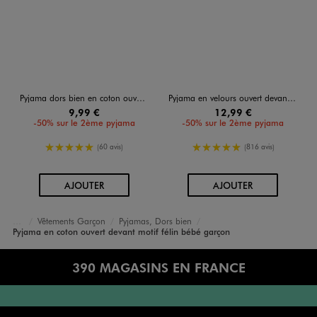
Pyjama dors bien en coton ouverture devant bébé
Pyjama en velours ouvert devant motif renard bébé garçon
9,99 €
12,99 €
-50% sur le 2ème pyjama
-50% sur le 2ème pyjama
5/5 de moyenne
5/5 de moyenne
(60 avis)
(816 avis)
AU PANIER
AU PANIER
AJOUTER
AJOUTER
Vêtements Garçon
Pyjamas, Dors bien
Accueil
Bébé
Pyjama en coton ouvert devant motif félin bébé garçon
390 MAGASINS EN FRANCE