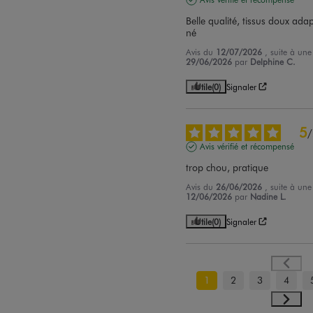
Belle qualité, tissus doux ada
né
Avis du
12/07/2026
, suite à un
29/06/2026
par
Delphine C.
Utile
(0)
Signaler
5
/
Avis vérifié et récompensé
trop chou, pratique
Avis du
26/06/2026
, suite à un
12/06/2026
par
Nadine L.
Utile
(0)
Signaler
1
2
3
4