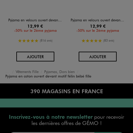
Pyjama en velours ouvert devant motif renard bébé garçon
Pyjama en velours ouvert devant motif chat et pois bébé
12,99 €
12,99 €
-50% sur le 2ème pyjama
-50% sur le 2ème pyjama
5/5 de moyenne
5/5 de moyenne
(816 avis)
(83 avis)
AU PANIER
AU PANIER
AJOUTER
AJOUTER
Vêtements Fille
Pyjamas, Dors bien
Accueil
Bébé
Pyjama en coton ouvert devant motif félin bébé fille
390 MAGASINS EN FRANCE
Inscrivez-vous à notre newsletter
pour recevoir
les dernières offres de GÉMO !