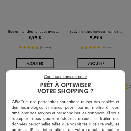
Bodies manches longues avec messages bébé fille (lot de 3)
Body manches longues motifs coeurs bébé fille (lot de 3)
9,99 €
9,99 €
5/5 de moyenne
5/5 de moyenne
(69 avis)
(28 avis)
AU PANIER
AU PANIER
AJOUTER
AJOUTER
Continuer sans accepter
4.8
PRÊT À OPTIMISER
5
/
5
/
VOTRE SHOPPING ?
Avis vérifié et récompensé
Conforme
GÉMO et nos partenaires souhaitons utiliser des cookies et
des technologies similaires pour fournir, mettre à jour,
Avis du
06/08/2026
, suite à un
améliorer nos services et personnaliser les annonces. Si vous
17/07/2026
par
Aline F.
Basé sur
35
avis soumis à un
l'acceptez, nous pourrons stocker, accéder et traiter des
contrôle
données personnelles telles que vos visites à ce site web, les
Utile
(0)
Signaler
Voir tous les avis sur ce site
adresses IP, les informations de votre compte utilisateur