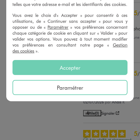
telles que votre adresse e-mail et les identifiants des cookies.
5
étoiles
28
5
/
4
étoiles
7
Vous avez le choix d'« Accepter » pour consentir à ces
Avis vérifié et récompensé
3
étoiles
0
utilisations, de « Continuer sans accepter » pour vous y
opposer ou de «
Paramétrer
» vos préférences concernant
2
étoiles
0
Exactement comme sur la ph
chaque catégorie de cookie en cliquant sur « Valider » pour
1
étoile
0
Avis du
03/08/2026
, suite à un
valider vos options. Vous pouvez à tout moment modifier
15/07/2026
par
Patricia S.
vos préférences en consultant notre page «
Gestion
Trier les avis
des cookies
».
Utile
(0)
Signaler
Accepter
5
/
Avis vérifié et récompensé
Paramétrer
Très joli
Avis du
14/07/2026
, suite à un
02/07/2026
par
Anais F.
Utile
(0)
Signaler
5
/
Avis vérifié et récompensé