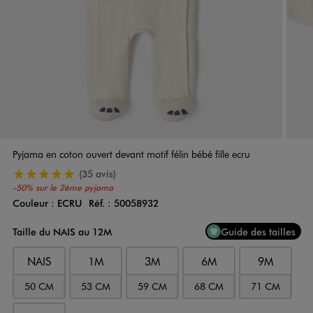
Pyjama en coton ouvert devant motif félin bébé fille ecru
5/5 de moyenne
(35 avis)
-50% sur le 2ème pyjama
Couleur :
ECRU
Réf. :
50058932
Couleur
Choisissez votre Couleur
Taille du NAIS au 12M
Guide des tailles
NAIS
1M
3M
6M
9M
50 CM
53 CM
59 CM
68 CM
71 CM