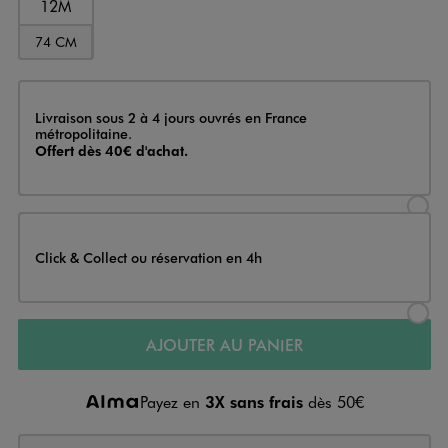
12M
74 CM
Livraison
Livraison sous 2 à 4 jours ouvrés en France
métropolitaine.
Offert dès 40€ d'achat.
Sélectionner l’option de livraison
Click & Collect ou réservation en 4h
Sélectionner l’option de livraiso
AJOUTER AU PANIER
Payez en
3X sans frais
dès 50€