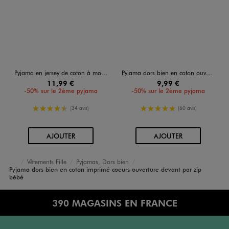
Pyjama en jersey de coton à motifs cerises ouverture zippée devant bébé
Pyjama dors bien en coton ouverture devant bébé
11,99 €
9,99 €
-50% sur le 2ème pyjama
-50% sur le 2ème pyjama
4.5/5 de moyenne
5/5 de moyenne
(34 avis)
(60 avis)
AU PANIER
AU PANIER
AJOUTER
AJOUTER
Vêtements Fille
Pyjamas, Dors bien
Bébé
Pyjama dors bien en coton imprimé coeurs ouverture devant par zip
Accueil
bébé
390 MAGASINS EN FRANCE