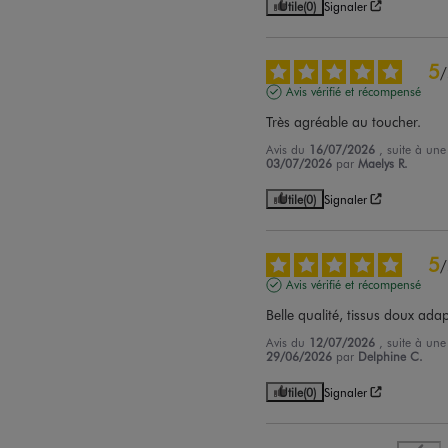
Utile
(0)
Signaler
5
/
Avis vérifié et récompensé
Très agréable au toucher.
Avis du
16/07/2026
, suite à un
03/07/2026
par
Maelys R.
Utile
(0)
Signaler
5
/
Avis vérifié et récompensé
Belle qualité, tissus doux ad
Avis du
12/07/2026
, suite à un
29/06/2026
par
Delphine C.
Utile
(0)
Signaler