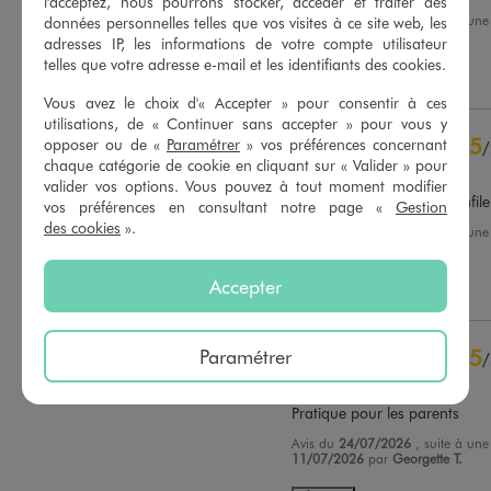
l'acceptez, nous pourrons stocker, accéder et traiter des
Basé sur
42
avis soumis à un
Avis du
05/08/2026
, suite à un
données personnelles telles que vos visites à ce site web, les
contrôle
24/07/2026
par
Amaya S.
adresses IP, les informations de votre compte utilisateur
Voir tous les avis sur ce site
telles que votre adresse e-mail et les identifiants des cookies.
Utile
(0)
Signaler
5
étoiles
39
Vous avez le choix d'« Accepter » pour consentir à ces
4
étoiles
2
utilisations, de « Continuer sans accepter » pour vous y
3
étoiles
1
5
opposer ou de «
Paramétrer
» vos préférences concernant
/
2
étoiles
0
chaque catégorie de cookie en cliquant sur « Valider » pour
Avis vérifié et récompensé
1
étoile
0
valider vos options. Vous pouvez à tout moment modifier
Très joli pyjama, facile à enfile
vos préférences en consultant notre page «
Gestion
Trier les avis
des cookies
».
Avis du
30/07/2026
, suite à un
02/07/2026
par
Estelle H.
Accepter
Utile
(0)
Signaler
Paramétrer
5
/
Avis vérifié et récompensé
Pratique pour les parents
Avis du
24/07/2026
, suite à un
11/07/2026
par
Georgette T.