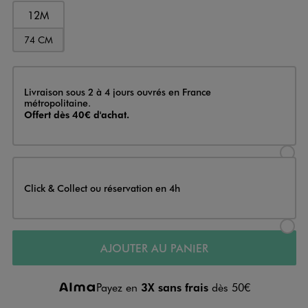
12M
74 CM
Livraison
Livraison sous 2 à 4 jours ouvrés en France
métropolitaine.
Offert dès 40€ d'achat.
Sélectionner l’option de livraison
Click & Collect ou réservation en 4h
Sélectionner l’option de livraiso
AJOUTER AU PANIER
Payez en
3X sans frais
dès 50€