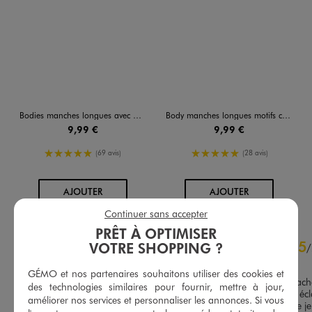
Bodies manches longues avec messages bébé fille (lot de 3)
Body manches longues motifs coeurs bébé fille (lot de 3)
9,99 €
9,99 €
5/5 de moyenne
5/5 de moyenne
(69 avis)
(28 avis)
AU PANIER
AU PANIER
AJOUTER
AJOUTER
Continuer sans accepter
PRÊT À OPTIMISER
4.9
5
VOTRE SHOPPING ?
/
5
/
Avis vérifié et récompensé
GÉMO et nos partenaires souhaitons utiliser des cookies et
Déjà la seconde fois que j’ac
des technologies similaires pour fournir, mettre à jour,
pratique avec la fermeture écla
améliorer nos services et personnaliser les annonces. Si vous
recommande, il fait unisexe je