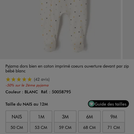
Pyjama dors bien en coton imprimé coeurs ouverture devant par zip
bébé blanc
5/5 de moyenne
(42 avis)
-50% sur le 2ème pyjama
Couleur :
BLANC
Réf. :
50058795
Couleur
Choisissez votre Couleur
Taille du NAIS au 12M
Guide des tailles
NAIS
1M
3M
6M
9M
50 CM
53 CM
59 CM
68 CM
71 CM