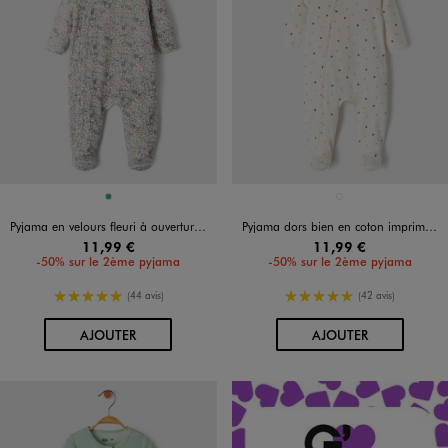
Disponible en 1 coloris
Disponible en 1 coloris
VERT
BLANC
Pyjama en velours fleuri à ouverture devant bébé
Pyjama dors bien en coton imprimé coeurs ouverture devant par zip bébé
11,99 €
11,99 €
-50% sur le 2ème pyjama
-50% sur le 2ème pyjama
5/5 de moyenne
5/5 de moyenne
(44 avis)
(42 avis)
AU PANIER
AU PANIER
AJOUTER
AJOUTER