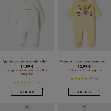
Disponible en 1 coloris
Disponible en 1 coloris
ECRU
JAUNE CLAIR
Pyjama dors-bien à ouverture devant avec moufles intégrées bébé
Pyjama en coton ouvert devant motif félin bébé garçon
14,99 €
12,99 €
Les produits malins : moufles
-50% sur le 2ème pyjama
intégrées
5/5 de moyenne
(52 avis)
5/5 de moyenne
(18 avis)
AU PANIER
AU PANIER
AJOUTER
AJOUTER