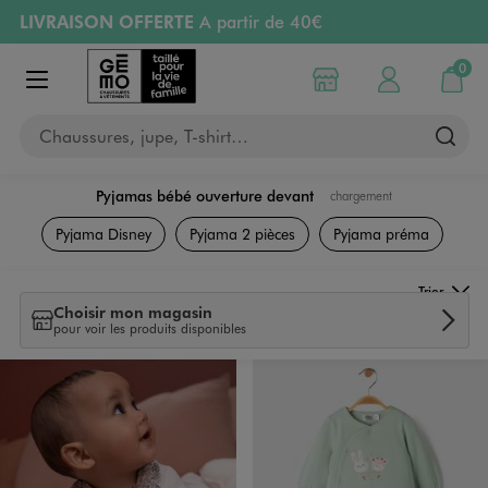
LIVRAISON OFFERTE
A partir de 40€
Aller au contenu principal
Aller à la navigation
RETRAIT ET LIVRAISON OFFERTE
en magasin
0
Choisir mon magasin
Mon compte
Mon pa
Afficher le menu
PAYEZ EN 3x SANS FRAIS
dès 50€
Chaussures, jupe, T-shirt…
Retours OFFERTS
pendant 30 jours
Pyjamas bébé ouverture devant
chargement
Naissance
Pyjama Disney
Pyjama 2 pièces
Pyjama préma
Trier
Choisir mon magasin
pour voir les produits disponibles