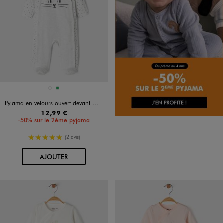
Disponible en 2 coloris
GRIS CHINE
VERT
Pyjama en velours ouvert devant motif chat et pois bébé
12,99 €
-50% sur le 2ème pyjama
5/5 de moyenne
(2 avis)
AU PANIER
AJOUTER