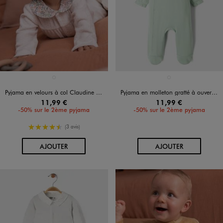
Disponible en 1 coloris
Disponible en 1 coloris
BLANC STANDARD
VERT CLAIR
Pyjama en velours à col Claudine et ouverture devant bébé fille
Pyjama en molleton gratté à ouverture devant bébé
11,99 €
11,99 €
-50% sur le 2ème pyjama
-50% sur le 2ème pyjama
4.5/5 de moyenne
(3 avis)
AU PANIER
AU PANIER
AJOUTER
AJOUTER