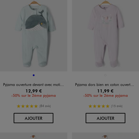
Disponible en 1 coloris
Disponible en 1 coloris
BLEU
VIOLET CLAIR
Pyjama ouverture devant avec motif baleine bébé
Pyjama dors bien en coton ouverture devant bébé
12,99 €
11,99 €
-50% sur le 2ème pyjama
-50% sur le 2ème pyjama
5/5 de moyenne
5/5 de moyenne
(84 avis)
(15 avis)
AU PANIER
AU PANIER
AJOUTER
AJOUTER