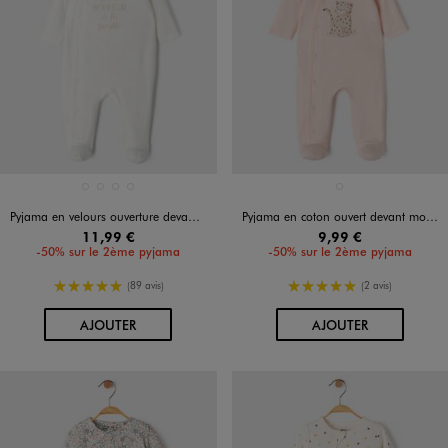
Disponible en 4 coloris
Disponible en 1 coloris
BEIGE TAUPE
BLANC
BLANC STANDARD
NOIR CHINE
ROSE CLAIR
Pyjama en velours ouverture devant avec message bébé
Pyjama en coton ouvert devant motif félin bébé fille
11,99 €
9,99 €
-50% sur le 2ème pyjama
-50% sur le 2ème pyjama
5/5 de moyenne
5/5 de moyenne
(89 avis)
(2 avis)
AU PANIER
AU PANIER
AJOUTER
AJOUTER