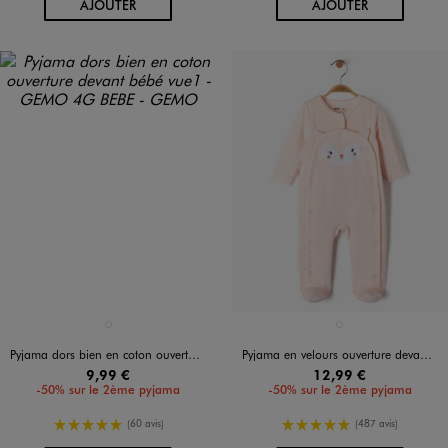
AU PANIER
AU PANIER
AJOUTER
AJOUTER
Disponible en 1 coloris
Disponible en 1 coloris
VERT CLAIR
ROSE STANDARD
Pyjama dors bien en coton ouverture devant bébé
Pyjama en velours ouverture devant motif animal et pois dorés bébé
9,99 €
12,99 €
-50% sur le 2ème pyjama
-50% sur le 2ème pyjama
5/5 de moyenne
5/5 de moyenne
(60 avis)
(487 avis)