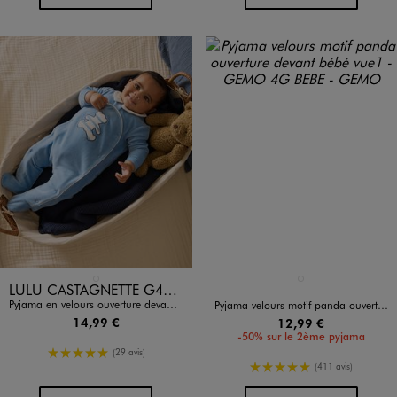
Disponible en 1 coloris
Disponible en 1 coloris
BLEU STANDARD
BLANC
LULU CASTAGNETTE G4G D
Pyjama en velours ouverture devant bébé garçon - LuluCastagnette
Pyjama velours motif panda ouverture devant bébé
14,99 €
12,99 €
-50% sur le 2ème pyjama
5/5 de moyenne
(29 avis)
5/5 de moyenne
(411 avis)