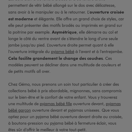
permettent de vêtir bébé allongé sur le dos avec délicatesse,
sans avoir à le manipuler ou à le retourner. L’
ouverture croisée
est moderne
et élégante. Elle offre un grand choix de styles, car
elle peut présenter des motifs brodés ou imprimés en grand sur
la poitrine par exemple.
Asymétrique
, elle démarre au col et
longe le côté du ventre avant de s’étendre le long d’une seule
jambe jusqu’au pied. L’ouverture droite permet quant à elle
l’ouverture intégrale du
pyjama bébé
à l’avant et à l’entrejambe.
Cela facilite grandement le change des couches
. Ces
modèles peuvent se décliner dans une multitude de couleurs et
de petits motifs all over.
Chez Gémo, nous prenons un soin tout particulier à créer des
collections bébé à prix abordable, mignonnes, sans compromis
sur le bien-être et le confort de votre enfant. Vous y trouverez
une multitude de
pyjamas bébé fille
ouverture devant,
pyjamas
bébé garçon
ouverture devant et pyjamas unisexes. Que vous
optiez pour un pyjama bébé ouverture devant droite ou croisée,
à boutons-pression ou pyjama bébé à fermeture éclair, vous
êtes sûr d’offrir le meilleur à votre tout-petit.