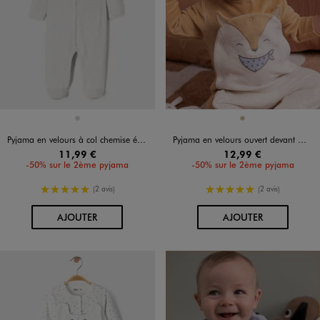
Disponible en 1 coloris
Disponible en 1 coloris
GRIS CLAIR
OCRE
Pyjama en velours à col chemise étoilé et ouverture devant bébé
Pyjama en velours ouvert devant motif renard bébé garçon
11,99 €
12,99 €
-50% sur le 2ème pyjama
-50% sur le 2ème pyjama
5/5 de moyenne
5/5 de moyenne
(2 avis)
(2 avis)
AU PANIER
AU PANIER
AJOUTER
AJOUTER