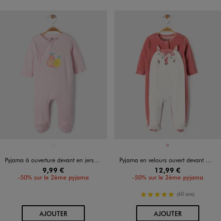
Disponible en 1 coloris
Disponible en 1 coloris
VIOLET FONCE
ROSE
Pyjama à ouverture devant en jersey de coton bébé
Pyjama en velours ouvert devant motif biche bébé fille
9,99 €
12,99 €
-50% sur le 2ème pyjama
-50% sur le 2ème pyjama
5/5 de moyenne
(60 avis)
AU PANIER
AU PANIER
AJOUTER
AJOUTER