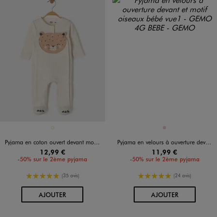
Disponible en 1 coloris
Disponible en 1 coloris
ECRU
ROSE
Pyjama en coton ouvert devant motif félin bébé fille
Pyjama en velours à ouverture devant et motif oiseaux bébé
12,99 €
11,99 €
-50% sur le 2ème pyjama
-50% sur le 2ème pyjama
5/5 de moyenne
5/5 de moyenne
(35 avis)
(24 avis)
AU PANIER
AU PANIER
AJOUTER
AJOUTER