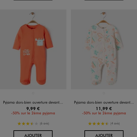
Disponible en 1 coloris
Disponible en 1 coloris
ROUGE CLAIR
BLANC
Pyjama dors-bien ouverture devant avec motif crabe bébé
Pyjama dors-bien ouverture devant imprimé tropical bébé
9,99 €
11,99 €
-50% sur le 2ème pyjama
-50% sur le 2ème pyjama
3.5/5 de moyenne
4.5/5 de moyenne
(6 avis)
(4 avis)
AU PANIER
AU PANIER
AJOUTER
AJOUTER