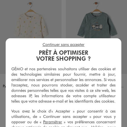
Continuer sans accepter
PRÊT À OPTIMISER
VOTRE SHOPPING ?
GÉMO et nos partenaires souhaitons utiliser des cookies et
des technologies similaires pour fournir, mettre à jour,
Disponible en 1 coloris
Disponible en 1 coloris
ECRU
BLEU
améliorer nos services et personnaliser les annonces. Si vous
l'acceptez, nous pourrons stocker, accéder et traiter des
Pyjama dors bien en coton imprimé dinosaures ouverture devant par zip bébé
Pyjama en velours à ouverture devant imprimé bébé
données personnelles telles que vos visites à ce site web, les
11,99 €
11,99 €
adresses IP, les informations de votre compte utilisateur
-50% sur le 2ème pyjama
-50% sur le 2ème pyjama
telles que votre adresse e-mail et les identifiants des cookies.
4.5/5 de moyenne
4.5/5 de moyenne
(42 avis)
(21 avis)
Vous avez le choix d'« Accepter » pour consentir à ces
utilisations, de « Continuer sans accepter » pour vous y
AU PANIER
AU PANIER
AJOUTER
AJOUTER
opposer ou de «
Paramétrer
» vos préférences concernant