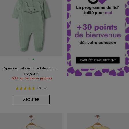
Disponible en 2 coloris
GRIS CHINE
VERT
Pyjama en velours ouvert devant motif chat et pois bébé
12,99 €
-50% sur le 2ème pyjama
5/5 de moyenne
(83 avis)
AU PANIER
AJOUTER