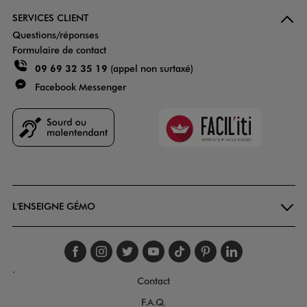
SERVICES CLIENT
Questions/réponses
Formulaire de contact
09 69 32 35 19
(appel non surtaxé)
Facebook Messenger
Faciliti
Goodays
L'ENSEIGNE GÉMO
Suivez-nous sur faceboo
Suivez-nous sur inst
Suivez-nous sur twi
Suivez-nous sur
Suivez-nous s
Suivez-nou
Suivez-
.
Contact
F.A.Q.