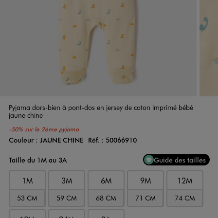
Pyjama dors-bien à pont-dos en jersey de coton imprimé bébé
jaune chine
-50% sur le 2ème pyjama
Couleur :
JAUNE CHINE
Réf. :
50066910
Couleur
Choisissez votre Couleur
Taille du 1M au 3A
Guide des tailles
1M
3M
6M
9M
12M
53 CM
59 CM
68 CM
71 CM
74 CM