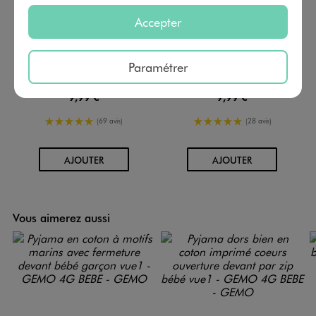
Accepter
Paramétrer
Bodies manches longues avec messages bébé fille (lot de 3)
Body manches longues motifs coeurs bébé fille (lot de 3)
9,99 €
9,99 €
5/5 de moyenne
5/5 de moyenne
(69 avis)
(28 avis)
AU PANIER
AU PANIER
AJOUTER
AJOUTER
Vous aimerez aussi