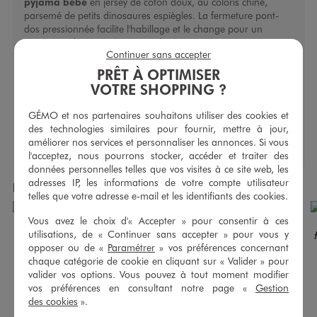
pyjama bébé
en jersey de coton doux, au coloris chiné,
parsemé de petits dinosaures espiègles. La fermeture pont-
dos pressionnée facilite l'habillage et le change pour un
maximum de praticité au quotidien.
Continuer sans accepter
Caractéristiques
PRÊT À OPTIMISER
VOTRE SHOPPING ?
Type de fermeture :
Bouton pression
Type de manche :
Manches longues
GÉMO et nos partenaires souhaitons utiliser des cookies et
des technologies similaires pour fournir, mettre à jour,
améliorer nos services et personnaliser les annonces. Si vous
l'acceptez, nous pourrons stocker, accéder et traiter des
données personnelles telles que vos visites à ce site web, les
adresses IP, les informations de votre compte utilisateur
Produits achetés ensemble
telles que votre adresse e-mail et les identifiants des cookies.
Vous avez le choix d'« Accepter » pour consentir à ces
utilisations, de « Continuer sans accepter » pour vous y
opposer ou de «
Paramétrer
» vos préférences concernant
chaque catégorie de cookie en cliquant sur « Valider » pour
valider vos options. Vous pouvez à tout moment modifier
vos préférences en consultant notre page «
Gestion
des cookies
».