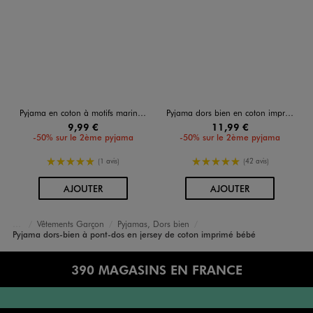
Pyjama en coton à motifs marins avec fermeture devant bébé garçon
Pyjama dors bien en coton imprimé coeurs ouverture devant par zip bébé
9,99 €
11,99 €
-50% sur le 2ème pyjama
-50% sur le 2ème pyjama
5/5 de moyenne
5/5 de moyenne
(1 avis)
(42 avis)
AU PANIER
AU PANIER
AJOUTER
AJOUTER
Vêtements Garçon
Pyjamas, Dors bien
Accueil
Bébé
Pyjama dors-bien à pont-dos en jersey de coton imprimé bébé
390 MAGASINS EN FRANCE