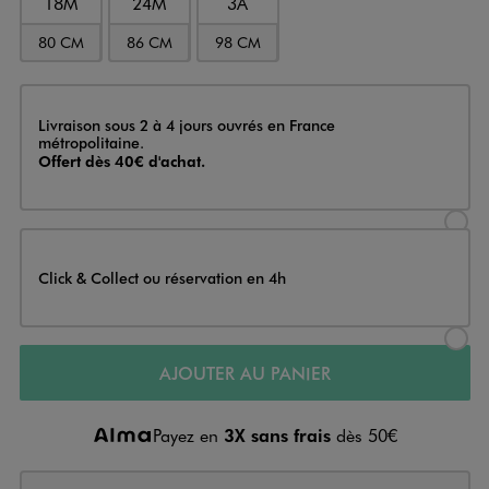
18M
24M
3A
80 CM
86 CM
98 CM
Livraison
Livraison sous 2 à 4 jours ouvrés en France
métropolitaine.
Offert dès 40€ d'achat.
Sélectionner l’option de livraison
Click & Collect ou réservation en 4h
Sélectionner l’option de livraiso
AJOUTER AU PANIER
Payez en
3X sans frais
dès 50€