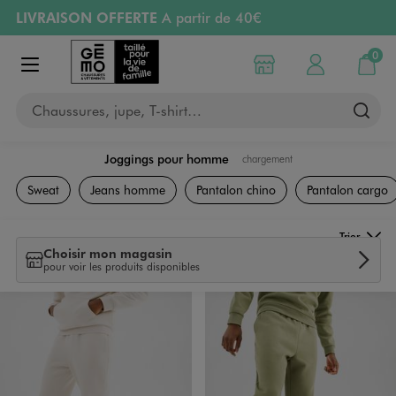
LIVRAISON OFFERTE
A partir de 40€
Aller au contenu principal
Aller à la navigation
RETRAIT ET LIVRAISON OFFERTE
en magasin
0
Choisir mon magasin
Mon compte
Mon pa
Afficher le menu
PAYEZ EN 3x SANS FRAIS
dès 50€
Chaussures, jupe, T-shirt…
Retours OFFERTS
pendant 30 jours
Joggings pour homme
chargement
Vêtements
Sweat
Jeans homme
Pantalon chino
Pantalon cargo
Trier
Choisir mon magasin
pour voir les produits disponibles