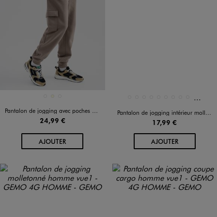
Et 4 au
Disponible en 3 coloris
Disponible en 13 coloris
BEIGE TAUPE
ECRU
NOIR STANDARD
BEIGE STANDARD
BLANC STANDARD
BLEU FONCE
BLEU MARINE
BLEU STANDARD
GRIS FONCE
GRIS STANDARD
MARRON CLAIR
MARRON FONCE
Pantalon de jogging avec poches à rabat homme
Pantalon de jogging intérieur molletonné homme
24,99 €
17,99 €
AU PANIER
AU PANIER
AJOUTER
AJOUTER