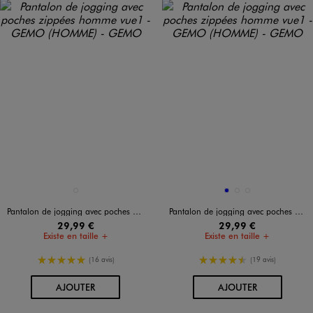
Disponible en 1 coloris
Disponible en 3 coloris
GRIS CHINE
BLEU
MARRON CLAIR
NOIR STANDARD
Pantalon de jogging avec poches zippées homme
Pantalon de jogging avec poches zippées homme
29,99 €
29,99 €
Existe en taille +
Existe en taille +
5/5 de moyenne
4.5/5 de moyenne
(16 avis)
(19 avis)
AU PANIER
AU PANIER
AJOUTER
AJOUTER