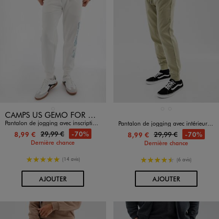
Disponible en 1 coloris
Disponible en 2 coloris
BLANC STANDARD
GRIS FONCE
VERT STANDARD
CAMPS US GEMO FOR GOOD
Pantalon de jogging avec inscriptions velours homme - Camps United
Pantalon de jogging avec intérieur bouclette homme
29,99 €
-70%
8,99 €
29,99 €
-70%
8,99 €
Dernière chance
Dernière chance
5/5 de moyenne
4.5/5 de moyenne
(14 avis)
(6 avis)
AU PANIER
AU PANIER
AJOUTER
AJOUTER