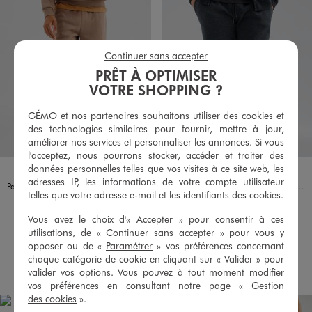
Continuer sans accepter
PRÊT À OPTIMISER
VOTRE SHOPPING ?
GÉMO et nos partenaires souhaitons utiliser des cookies et
des technologies similaires pour fournir, mettre à jour,
améliorer nos services et personnaliser les annonces. Si vous
l'acceptez, nous pourrons stocker, accéder et traiter des
données personnelles telles que vos visites à ce site web, les
Disponible en 1 coloris
Disponible en 1 coloris
MARRON CLAIR
GRIS FONCE
adresses IP, les informations de votre compte utilisateur
Pantalon de jogging coupe cargo homme
Pantalon de jogging avec intérieur molletonné homme
telles que votre adresse e-mail et les identifiants des cookies.
24,99 €
17,99 €
Existe en taille +
Existe en taille +
Vous avez le choix d'« Accepter » pour consentir à ces
utilisations, de « Continuer sans accepter » pour vous y
5/5 de moyenne
4.5/5 de moyenne
(13 avis)
(55 avis)
opposer ou de «
Paramétrer
» vos préférences concernant
chaque catégorie de cookie en cliquant sur « Valider » pour
AU PANIER
AU PANIER
AJOUTER
AJOUTER
valider vos options. Vous pouvez à tout moment modifier
vos préférences en consultant notre page «
Gestion
des cookies
».