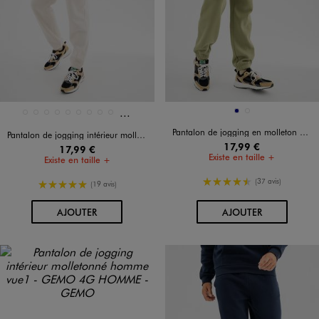
Et 4 autres coloris
Disponible en 13 coloris
Disponible en 2 coloris
MARINE
VERT STANDARD
BEIGE STANDARD
BLANC STANDARD
BLEU FONCE
BLEU MARINE
BLEU STANDARD
GRIS FONCE
GRIS STANDARD
MARRON CLAIR
MARRON FONCE
Pantalon de jogging en molleton doux homme
Pantalon de jogging intérieur molletonné homme
17,99 €
17,99 €
Existe en taille +
Existe en taille +
4.5/5 de moyenne
(37 avis)
5/5 de moyenne
(19 avis)
AU PANIER
AU PANIER
AJOUTER
AJOUTER