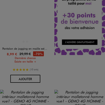
Disponible en 2 coloris
BLANC STANDARD
GRIS STANDARD
Pantalon de jogging en maille extensible homme
29,99 €
-70%
8,99 €
Dernière chance
Existe en taille +
5/5 de moyenne
(10 avis)
AU PANIER
AJOUTER