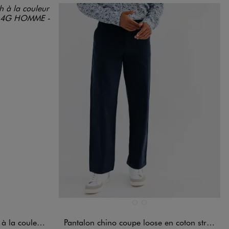
Disponible en 2 coloris
FONCE
BLEU MARINE
JAUNE STANDARD
ur unique homme
Pantalon chino coupe loose en coton stretch homme