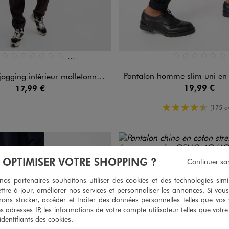
Et 4 autres coloris
n 13 coloris
Disponible en 6 coloris
BEIGE CLAIR
BEIGE STANDARD
BLANC CHINE
BLEU CLAI
MARRO
NO
E STANDARD
LANC STANDARD
BLEU FONCE
BLEU MARINE
BLEU STANDARD
GRIS FONCE
GRIS STANDARD
MARRON CLAIR
MARRON FONCE
Pantalon homme slim uni en 
gging intérieur molletonné homme
19,99 €
17,99 €
4.5/5 de m
(175 av
À OPTIMISER VOTRE SHOPPING ?
Continuer sa
s partenaires souhaitons utiliser des cookies et des technologies simi
ttre à jour, améliorer nos services et personnaliser les annonces. Si vous
ons stocker, accéder et traiter des données personnelles telles que vos v
es adresses IP, les informations de votre compte utilisateur telles que votr
 identifiants des cookies.