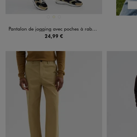
Disponible en 3 coloris
BEIGE TAUPE
ECRU
NOIR STANDARD
Pantalon de jogging avec poches à rabat homme
24,99 €