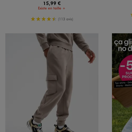
15,99 €
Existe en taille +
4.5/5 de moyenne
(113 avis)