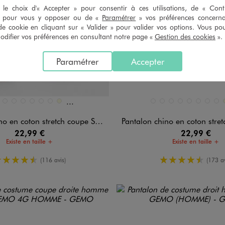
le choix d'« Accepter » pour consentir à ces utilisations, de « Con
» pour vous y opposer ou de «
Paramétrer
» vos préférences concern
de cookie en cliquant sur « Valider » pour valider vos options. Vous po
ifier vos préférences en consultant notre page «
Gestion des cookies
».
Paramétrer
Accepter
Et 12 autres coloris
n 21 coloris
Disponible en 21 coloris
E FONCE
EIGE STANDARD
BLANC
BLEU CHINE
BLEU CLAIR
BLEU FONCE
BLEU STANDARD
BLEU VIF
ECRU
BEIGE FONCE
BEIGE STANDARD
BLANC
BLEU CHINE
BLEU CLAIR
BLEU FONC
BLEU S
BLE
en coton stretch coupe Slim homme
Pantalon chino en coton stretch cou
22,99 €
22,99 €
Existe en taille +
Existe en taille +
4.5/5 de moyenne
4.5/5 de m
(116 avis)
(173 av