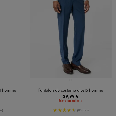
Disponible en 1 coloris
ARD
BLEU CHINE
it homme
Pantalon de costume ajusté homme
29,99 €
Existe en taille +
oyenne
4.5/5 de moyenne
is)
(85 avis)