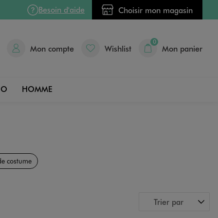
Besoin d'aide
Choisir mon magasin
0
Mon compte
Wishlist
Mon panier
DO
HOMME
de costume
Trier par