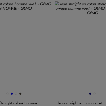
n 4 coloris
Disponible en 2 coloris
BEIGE STANDARD
BLEU
KAKI STANDARD
TAUPE
MARINE
MARRON 
Straight coloré homme
Jean straight en coton stretch à la coule