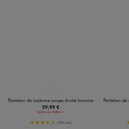
Disponible en 4 coloris
Disponible e
BLEU FONCE
BLEU MARINE
GRIS ANTHRACITE
NOIR STANDARD
Pantalon de costume coupe droite homme
Pantalon de
29,99 €
Existe en taille +
4.5/5 de moyenne
(180 avis)