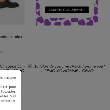
R
N STANDARD
IR STANDARD
coton stretch
oyenne
is)
ns accepter
laires pour
 l'acceptez,
isites à ce
e adresse e-