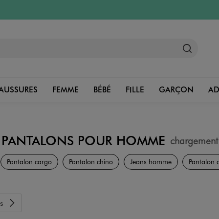
AUSSURES
FEMME
BÉBÉ
FILLE
GARÇON
A
PANTALONS POUR HOMME
chargement
Vêtements
Pantalon cargo
Pantalon chino
Jeans homme
Pantalon 
s