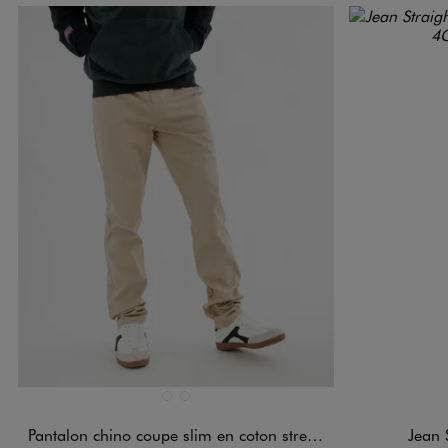
Disponible en 2 coloris
Disponible e
BEIGE TAUPE
GRIS FONCE
Pantalon chino coupe slim en coton stretch homme
Jean 