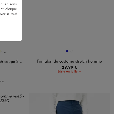
tinuer sans
ant chaque
uvez à tout
Et 12 autres coloris
Disponible en 2 coloris
BLEU FONCE
BLEU MARINE
E
TANDARD
U VIF
ECRU
Pantalon de costume stretch homme
pe Slim homme
29,99 €
Existe en taille +
oyenne
is)