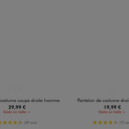
n 4 coloris
Disponible en 1 coloris
BLEU FONCE
BLEU MARINE
GRIS ANTHRACITE
NOIR STANDARD
NOIR STAND
 costume coupe droite homme
Pantalon de costume dro
29,99 €
19,99 €
Existe en taille +
Existe en taille +
4.5/5 de moyenne
4.5/5 de m
(39 avis)
(75 av