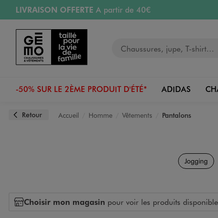
LIVRAISON OFFERTE
A partir de 40€
Aller au contenu principal
Aller à la navigation
RETRAIT ET LIVRAISON OFFERTE
en magasin
Votre recherche
PAYEZ EN 3x SANS FRAIS
dès 50€
Retours OFFERTS
pendant 30 jours
-50% SUR LE 2ÈME PRODUIT D'ÉTÉ*
ADIDAS
CH
Retour
Accueil
Homme
Vêtements
Pantalons
Jogging
Choisir mon magasin
pour voir les produits disponible