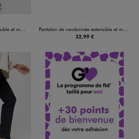
Disponible en 2 coloris
NDARD
BEIGE FONCE
NOIR STANDARD
homme - Roadsign
Pantalon de randonnée extensible et multipoche homme - Roadsign
32,99 €