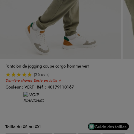
Pantalon de jogging coupe cargo homme vert
5/5 de moyenne
(26 avis)
Dernière chance
Existe en taille +
Couleur :
VERT
Réf. :
40179110167
Couleur
Choisissez votre Couleur
Taille du XS au XXL
Guide des tailles