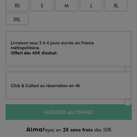
XS
S
M
L
XL
XXL
Livraison
Livraison sous 2 à 4 jours ouvrés en France
métropolitaine.
Offert dès 40€ d'achat.
Sélectionner l’option de livraison
Click & Collect ou réservation en 4h
Sélectionner l’option de livraiso
AJOUTER AU PANIER
Payez en
3X sans frais
dès 50€