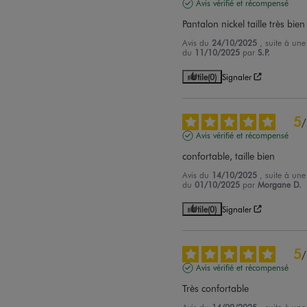
Avis vérifié et récompensé
Pantalon nickel taille très bien
Avis du
24/10/2025
, suite à une
du
11/10/2025
par
S.P.
Utile
(0)
Signaler
5
/
Avis vérifié et récompensé
confortable, taille bien
Avis du
14/10/2025
, suite à une
du
01/10/2025
par
Morgane D.
Utile
(0)
Signaler
5
/
Avis vérifié et récompensé
Très confortable
Avis du
14/09/2025
, suite à une