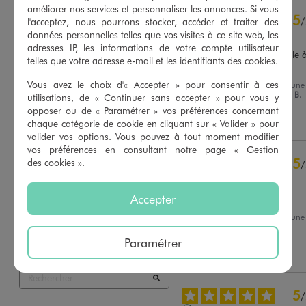
améliorer nos services et personnaliser les annonces. Si vous
4.8
5
/
5
/
l'acceptez, nous pourrons stocker, accéder et traiter des
données personnelles telles que vos visites à ce site web, les
Avis vérifié et récompensé
adresses IP, les informations de votre compte utilisateur
Très bien coupé, confortable à
telles que votre adresse e-mail et les identifiants des cookies.
porter*****
Vous avez le choix d'« Accepter » pour consentir à ces
Avis du
21/12/2025
, suite à une
Basé sur
26
avis soumis à un
du
08/12/2025
par
Abdelaziz B.
utilisations, de « Continuer sans accepter » pour vous y
contrôle
opposer ou de «
Paramétrer
» vos préférences concernant
Voir tous les avis sur ce site
Utile
(0)
Signaler
chaque catégorie de cookie en cliquant sur « Valider » pour
valider vos options. Vous pouvez à tout moment modifier
5
étoiles
22
vos préférences en consultant notre page «
Gestion
4
étoiles
4
5
des cookies
».
/
3
étoiles
0
Avis vérifié et récompensé
2
étoiles
0
Accepter
Parfait
1
étoile
0
Avis du
09/12/2025
, suite à une
Trier les avis
du
26/11/2025
par
Nuray E.
Paramétrer
Utile
(0)
Signaler
5
/