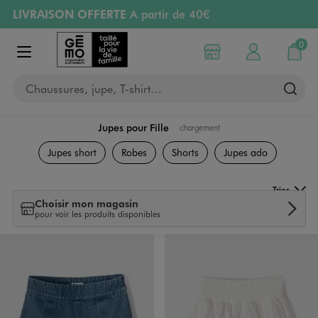
LIVRAISON OFFERTE
A partir de 40€
Aller au contenu principal
Aller à la navigation
RETRAIT ET LIVRAISON OFFERTE
en magasin
0
Choisir mon magasin
Mon compte
Mon pa
Afficher le menu
PAYEZ EN 3x SANS FRAIS
dès 50€
Chaussures, jupe, T-shirt…
Retours OFFERTS
pendant 30 jours
Jupes pour Fille
chargement
Vêtements
Jupes short
Robes
Shorts
Jupes ado
Trier
Choisir mon magasin
pour voir les produits disponibles