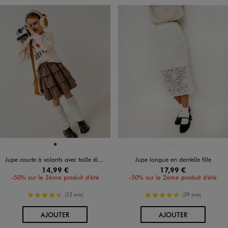
Disponible en 1 coloris
Disponible en 1 coloris
MARRON
BLANC STANDARD
Jupe courte à volants avec taille élastique fille
Jupe longue en dentelle fille
14,99 €
17,99 €
-50% sur le 2ème produit d'été
-50% sur le 2ème produit d'été
4.5/5 de moyenne
4.5/5 de moyenne
(23 avis)
(39 avis)
AU PANIER
AU PANIER
AJOUTER
AJOUTER