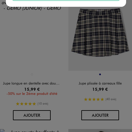
Disponible en 1 coloris
Disponible en 1 coloris
BLANC STANDARD
MARINE
Jupe longue en dentelle avec doublure short fille
Jupe plissée à carreaux fille
15,99 €
15,99 €
-50% sur le 2ème produit d'été
5/5 de moyenne
(40 avis)
5/5 de moyenne
(10 avis)
AU PANIER
AU PANIER
AJOUTER
AJOUTER