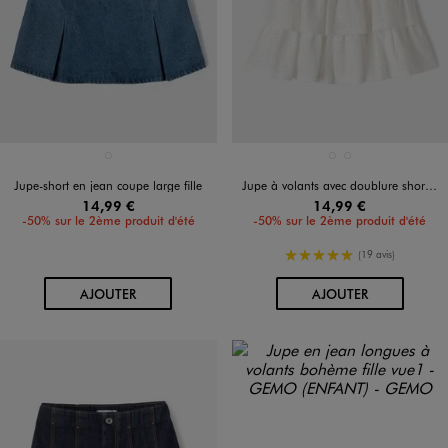
Disponible en 1 coloris
Disponible en 2 coloris
BLEU STANDARD
BLANC STANDARD
NOIR STANDARD
Jupe-short en jean coupe large fille
Jupe à volants avec doublure short invisible fille
14,99 €
14,99 €
-50% sur le 2ème produit d'été
-50% sur le 2ème produit d'été
5/5 de moyenne
(19 avis)
AU PANIER
AU PANIER
AJOUTER
AJOUTER