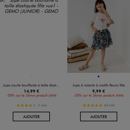
Disponible en 1 coloris
Disponible en 1 coloris
BEIGE STANDARD
BLEU
Jupe courte bouffante à taille élastiquée fille
Jupe à volants à motifs fleuris fille
14,99 €
9,99 €
-50% sur le 2ème produit d'été
-50% sur le 2ème produit d'été
4/5 de moyenne
5/5 de moyenne
(1 avis)
(62 avis)
AU PANIER
AU PANIER
AJOUTER
AJOUTER