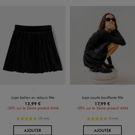
Disponible en 1 coloris
Disponible en 1 coloris
NOIR STANDARD
NOIR STANDARD
Jupe ballon en velours fille
Jupe courte bouffante fille
12,99 €
17,99 €
-50% sur le 2ème produit d'été
-50% sur le 2ème produit d'été
5/5 de moyenne
5/5 de moyenne
(26 avis)
(5 avis)
AU PANIER
AU PANIER
AJOUTER
AJOUTER