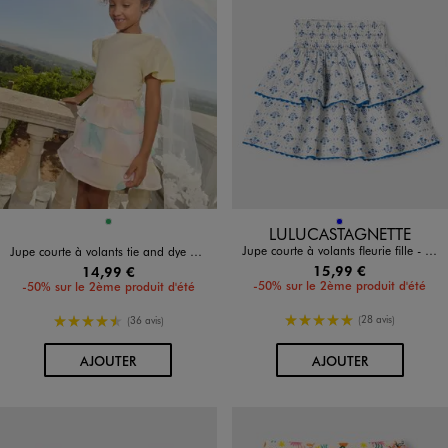
Disponible en 1 coloris
Disponible en 1 coloris
VERT
BLEU
LULUCASTAGNETTE
Jupe courte à volants fleurie fille - LuluCastagnette
Jupe courte à volants tie and dye fille
15,99 €
14,99 €
-50% sur le 2ème produit d'été
-50% sur le 2ème produit d'été
5/5 de moyenne
4.5/5 de moyenne
(28 avis)
(36 avis)
AU PANIER
AU PANIER
AJOUTER
AJOUTER