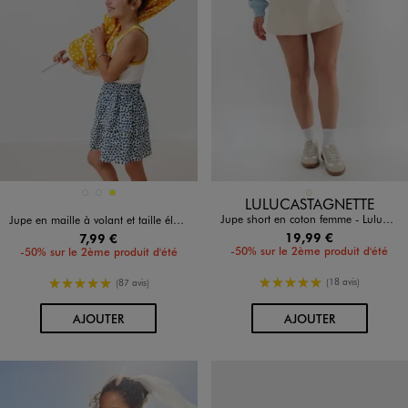
Disponible en 3 coloris
Disponible en 1 coloris
BLANC CHINE
BLEU FONCE
JAUNE
ECRU
LULUCASTAGNETTE
Jupe short en coton femme - LuluCastagnette x Alizée
Jupe en maille à volant et taille élastique fille
19,99 €
7,99 €
-50% sur le 2ème produit d'été
-50% sur le 2ème produit d'été
5/5 de moyenne
5/5 de moyenne
(18 avis)
(87 avis)
AU PANIER
AU PANIER
AJOUTER
AJOUTER