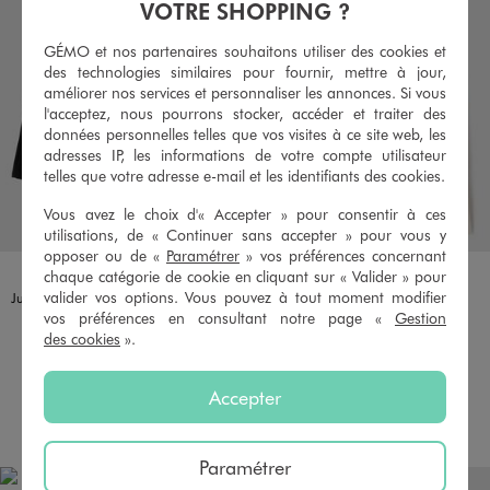
VOTRE SHOPPING ?
GÉMO et nos partenaires souhaitons utiliser des cookies et
des technologies similaires pour fournir, mettre à jour,
améliorer nos services et personnaliser les annonces. Si vous
l'acceptez, nous pourrons stocker, accéder et traiter des
données personnelles telles que vos visites à ce site web, les
adresses IP, les informations de votre compte utilisateur
telles que votre adresse e-mail et les identifiants des cookies.
Vous avez le choix d'« Accepter » pour consentir à ces
utilisations, de « Continuer sans accepter » pour vous y
opposer ou de «
Paramétrer
» vos préférences concernant
Disponible en 1 coloris
Disponible en 1 coloris
NOIR STANDARD
BLANC STANDARD
chaque catégorie de cookie en cliquant sur « Valider » pour
valider vos options. Vous pouvez à tout moment modifier
Jupe courte plissée avec doublure short fille
Jupe longue en maille sweat fille
vos préférences en consultant notre page «
Gestion
14,99 €
12,99 €
-50% sur le 2ème produit d'été
-50% sur le 2ème produit d'été
des cookies
».
5/5 de moyenne
5/5 de moyenne
(14 avis)
(16 avis)
Accepter
AU PANIER
AU PANIER
AJOUTER
AJOUTER
Paramétrer