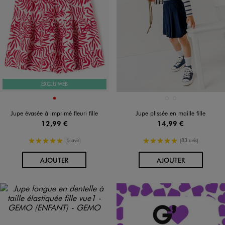
EXCLU WEB
Disponible en 1 coloris
Disponible en 2 coloris
ROUGE
BLANC CHINE
NAVY
Jupe évasée à imprimé fleuri fille
Jupe plissée en maille fille
12,99 €
14,99 €
5/5 de moyenne
5/5 de moyenne
(5 avis)
(83 avis)
AU PANIER
AU PANIER
AJOUTER
AJOUTER