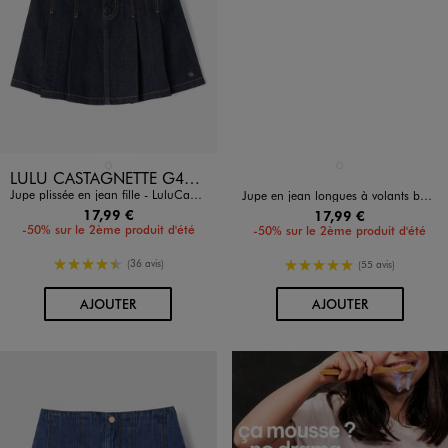
Disponible en 1 coloris
Disponible en 1 coloris
BLEU STANDARD
BLEU STANDARD
LULU CASTAGNETTE G4G D
Jupe plissée en jean fille - LuluCastagnette
Jupe en jean longues à volants bohème fille
17,99 €
17,99 €
-50% sur le 2ème produit d'été
-50% sur le 2ème produit d'été
4.5/5 de moyenne
5/5 de moyenne
(36 avis)
(55 avis)
AU PANIER
AU PANIER
AJOUTER
AJOUTER