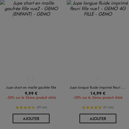
Disponible en 2 coloris
Disponible en 1 coloris
BLEU STANDARD
ROSE STANDARD
NOIR CHINE
Jupe short en maille gaufrée fille
Jupe longue fluide imprimé fleuri fille
9,99 €
14,99 €
-50% sur le 2ème produit d'été
-50% sur le 2ème produit d'été
4.5/5 de moyenne
5/5 de moyenne
(40 avis)
(57 avis)
AU PANIER
AU PANIER
AJOUTER
AJOUTER