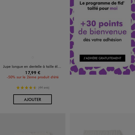
Disponible en 1 coloris
BLANC STANDARD
Jupe longue en dentelle à taille élastiquée fille
17,99 €
-50% sur le 2ème produit d'été
4.5/5 de moyenne
(44 avis)
AU PANIER
AJOUTER