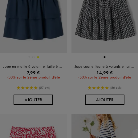
Disponible en 3 coloris
Disponible en 1 coloris
BLANC CHINE
BLEU FONCE
JAUNE
NOIR
Jupe en maille à volant et taille élastique fille
Jupe courte fleurie à volants et taille smockée fille
7,99 €
14,99 €
-50% sur le 2ème produit d'été
-50% sur le 2ème produit d'été
5/5 de moyenne
5/5 de moyenne
(57 avis)
(56 avis)
AU PANIER
AU PANIER
AJOUTER
AJOUTER