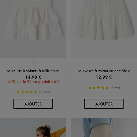
Disponible en 1 coloris
Disponible en 1 coloris
BLANC STANDARD
BLANC STANDARD
Jupe courte à volants à taille smockée fille
Jupe évasée à volant en dentelle extensible fille
14,99 €
12,99 €
-50% sur le 2ème produit d'été
5/5 de moyenne
(1 avis)
5/5 de moyenne
(12 avis)
AU PANIER
AU PANIER
AJOUTER
AJOUTER