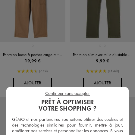
Disponible en 1 coloris
Disponible en 2 coloris
MARRON STANDARD
BLEU FONCE
KAKI FONCE
Pantalon loose à poches cargo et taille élastiquée garçon
Pantalon slim avec taille ajustable garçon
19,99 €
9,99 €
4.5/5 de moyenne
5/5 de moyenne
(7 avis)
(14 avis)
AU PANIER
AU PANIER
AJOUTER
AJOUTER
Continuer sans accepter
PRÊT À OPTIMISER
VOTRE SHOPPING ?
GÉMO et nos partenaires souhaitons utiliser des cookies et
des technologies similaires pour fournir, mettre à jour,
améliorer nos services et personnaliser les annonces. Si vous