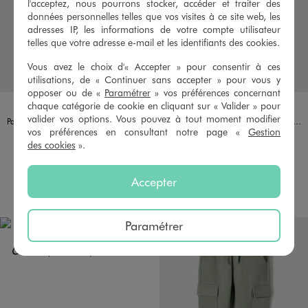
l'acceptez, nous pourrons stocker, accéder et traiter des
données personnelles telles que vos visites à ce site web, les
adresses IP, les informations de votre compte utilisateur
telles que votre adresse e-mail et les identifiants des cookies.
Vous avez le choix d'« Accepter » pour consentir à ces
utilisations, de « Continuer sans accepter » pour vous y
opposer ou de «
Paramétrer
» vos préférences concernant
Disponible en 4 coloris
Disponible en 2 coloris
BEIGE FONCE
BLEU
OCRE
VERT STANDARD
BEIGE STANDARD
NOIR STANDARD
chaque catégorie de cookie en cliquant sur « Valider » pour
valider vos options. Vous pouvez à tout moment modifier
Pantalon en coton coupe jogger garçon
Pantalon jogger en twill de coton stretch à taille élastiquée garçon
vos préférences en consultant notre page «
Gestion
9,99 €
15,99 €
des cookies
».
5/5 de moyenne
4.5/5 de moyenne
(43 avis)
(33 avis)
Accepter
AU PANIER
AU PANIER
AJOUTER
AJOUTER
Paramétrer