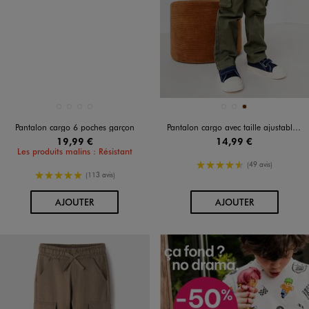
Disponible en 4 coloris
Disponible en 3 coloris
BEIGE STANDARD
KAKI STANDARD
NAVY
NOIR STANDARD
GRIS FONCE
KAKI STANDARD
MARRON
Pantalon cargo 6 poches garçon
Pantalon cargo avec taille ajustable garçon
19,99 €
14,99 €
Les produits malins : Résistant
4.5/5 de moyenne
(49 avis)
5/5 de moyenne
(113 avis)
AU PANIER
AU PANIER
AJOUTER
AJOUTER