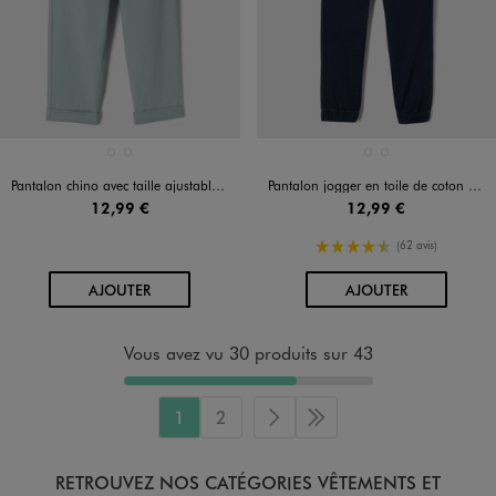
Disponible en 2 coloris
Disponible en 2 coloris
BEIGE FONCE
VERT STANDARD
BLEU MARINE
KAKI STANDARD
Pantalon chino avec taille ajustable garçon
Pantalon jogger en toile de coton stretch garçon
12,99 €
12,99 €
4.5/5 de moyenne
(62 avis)
AU PANIER
AU PANIER
AJOUTER
AJOUTER
Vous avez vu 30 produits sur 43
1
2
Page suivante
Dernière page
RETROUVEZ NOS CATÉGORIES VÊTEMENTS ET