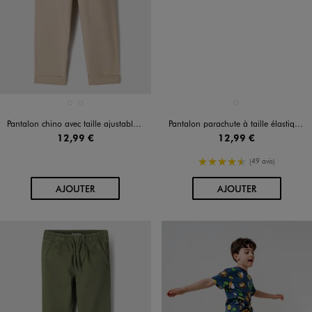
Disponible en 2 coloris
Disponible en 1 coloris
BEIGE FONCE
VERT STANDARD
NOIR STANDARD
Pantalon chino avec taille ajustable garçon
Pantalon parachute à taille élastiquée garçon
12,99 €
12,99 €
4.5/5 de moyenne
(49 avis)
AU PANIER
AU PANIER
AJOUTER
AJOUTER