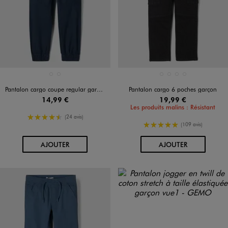
Disponible en 2 coloris
Disponible en 4 coloris
BLEU FONCE
MARRON CLAIR
BEIGE STANDARD
KAKI STANDARD
NAVY
NOIR STANDARD
Pantalon cargo coupe regular garçon
Pantalon cargo 6 poches garçon
14,99 €
19,99 €
Les produits malins : Résistant
4.5/5 de moyenne
(24 avis)
5/5 de moyenne
(109 avis)
AU PANIER
AU PANIER
AJOUTER
AJOUTER