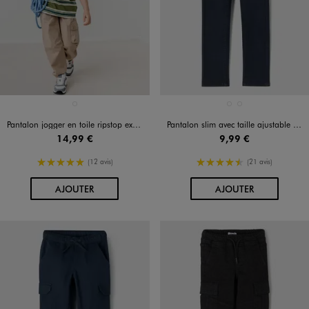
Disponible en 1 coloris
Disponible en 2 coloris
BEIGE FONCE
BLEU FONCE
KAKI FONCE
Pantalon jogger en toile ripstop extensible garçon
Pantalon slim avec taille ajustable garçon
14,99 €
9,99 €
5/5 de moyenne
4.5/5 de moyenne
(12 avis)
(21 avis)
AU PANIER
AU PANIER
AJOUTER
AJOUTER