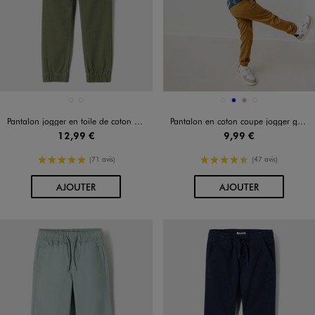
Disponible en 2 coloris
Disponible en 4 coloris
BLEU MARINE
KAKI STANDARD
BEIGE FONCE
BLEU
OCRE
VERT STANDARD
Pantalon jogger en toile de coton stretch garçon
Pantalon en coton coupe jogger garçon
12,99 €
9,99 €
5/5 de moyenne
4.5/5 de moyenne
(71 avis)
(47 avis)
AU PANIER
AU PANIER
AJOUTER
AJOUTER