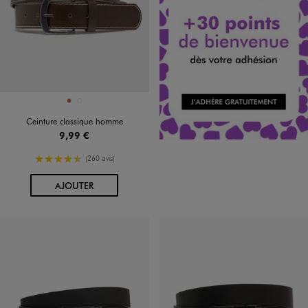
Disponible en 2 coloris
COGNAC
NOIR STANDARD
Ceinture classique homme
9,99 €
4.5/5 de moyenne
(260 avis)
AU PANIER
AJOUTER