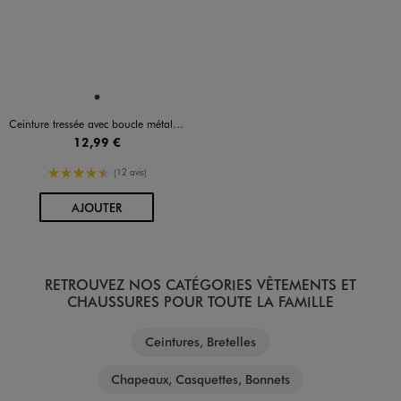
Disponible en 1 coloris
MARRON
Ceinture tressée avec boucle métallique homme
12,99 €
4.5/5 de moyenne
(12 avis)
AU PANIER
AJOUTER
RETROUVEZ NOS CATÉGORIES VÊTEMENTS ET
CHAUSSURES POUR TOUTE LA FAMILLE
Ceintures, Bretelles
Chapeaux, Casquettes, Bonnets