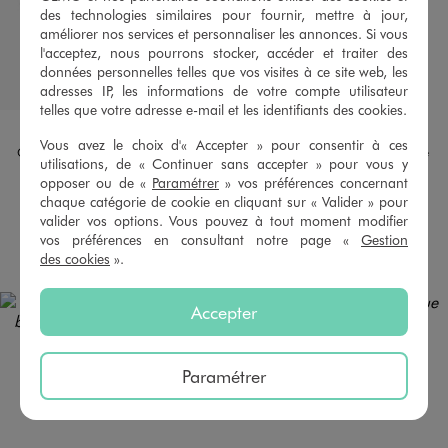
des technologies similaires pour fournir, mettre à jour,
améliorer nos services et personnaliser les annonces. Si vous
l'acceptez, nous pourrons stocker, accéder et traiter des
données personnelles telles que vos visites à ce site web, les
adresses IP, les informations de votre compte utilisateur
telles que votre adresse e-mail et les identifiants des cookies.
Disponible en 1 coloris
Disponible en 2 coloris
NOIR STANDARD
BEIGE STANDARD
MARINE
Vous avez le choix d'« Accepter » pour consentir à ces
Ceinture en cuir réversible homme
Ceinture tressée élastique homme
utilisations, de « Continuer sans accepter » pour vous y
12,99 €
9,99 €
opposer ou de «
Paramétrer
» vos préférences concernant
chaque catégorie de cookie en cliquant sur « Valider » pour
4.5/5 de moyenne
4.5/5 de moyenne
(115 avis)
(49 avis)
valider vos options. Vous pouvez à tout moment modifier
vos préférences en consultant notre page «
Gestion
AU PANIER
AU PANIER
AJOUTER
AJOUTER
des cookies
».
Accepter
Paramétrer