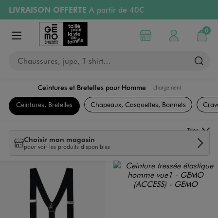
LIVRAISON OFFERTE
A partir de 40€
Aller au contenu principal
Aller à la navigation
RETRAIT ET LIVRAISON OFFERTE
en magasin
0
Choisir mon magasin
Mon compte
Mon pa
Afficher le menu
PAYEZ EN 3x SANS FRAIS
dès 50€
Chaussures, jupe, T-shirt…
Retours OFFERTS
pendant 30 jours
Ceintures et Bretelles pour Homme
chargement
Accessoires et sacs
Ceintures, Bretelles
Chapeaux, Casquettes, Bonnets
Crav
Trier
Choisir mon magasin
pour voir les produits disponibles