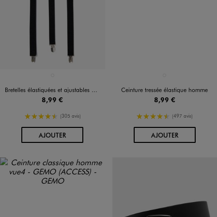
Disponible en 1 coloris
Disponible en 1 coloris
NOIR STANDARD
NOIR STANDARD
Bretelles élastiquées et ajustables homme
Ceinture tressée élastique homme
8,99 €
8,99 €
4.5/5 de moyenne
4.5/5 de moyenne
(305 avis)
(497 avis)
AU PANIER
AU PANIER
AJOUTER
AJOUTER