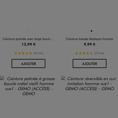
Disponible en 1 coloris
Disponible en 2 coloris
NOIR STANDARD
BEIGE STANDARD
MARINE
Ceinture grainée avec large boucle graphique en métal homme
Ceinture tressée élastique homme
12,99 €
9,99 €
5/5 de moyenne
4.5/5 de moyenne
(26 avis)
(24 avis)
AU PANIER
AU PANIER
AJOUTER
AJOUTER