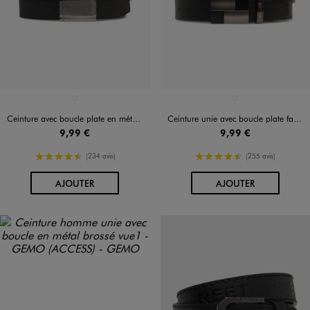
Disponible en 1 coloris
Disponible en 1 coloris
NOIR STANDARD
NOIR STANDARD
Ceinture avec boucle plate en métal homme
Ceinture unie avec boucle plate fantaisie homme
9,99 €
9,99 €
4.5/5 de moyenne
4.5/5 de moyenne
(234 avis)
(255 avis)
AU PANIER
AU PANIER
AJOUTER
AJOUTER