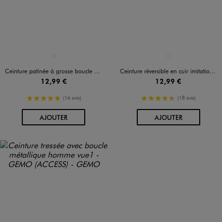
Disponible en 1 coloris
Disponible en 1 coloris
MARRON STANDARD
NOIR STANDARD
Ceinture patinée à grosse boucle métal vieilli homme
Ceinture réversible en cuir imitation homme
12,99 €
12,99 €
5/5 de moyenne
4.5/5 de moyenne
(16 avis)
(18 avis)
AU PANIER
AU PANIER
AJOUTER
AJOUTER