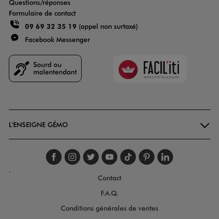
Questions/réponses
Formulaire de contact
09 69 32 35 19
(appel non surtaxé)
Facebook Messenger
Faciliti
Goodays
L'ENSEIGNE GÉMO
Suivez-nous sur faceboo
Suivez-nous sur inst
Suivez-nous sur twi
Suivez-nous sur
Suivez-nous s
Suivez-nou
Suivez-
.
Contact
F.A.Q.
Conditions générales de ventes