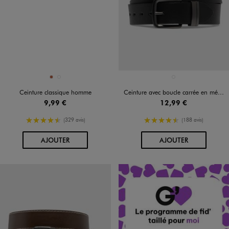
Disponible en 2 coloris
Disponible en 1 coloris
COGNAC
NOIR STANDARD
NOIR STANDARD
Ceinture classique homme
Ceinture avec boucle carrée en métal homme
9,99 €
12,99 €
4.5/5 de moyenne
4.5/5 de moyenne
(329 avis)
(188 avis)
AU PANIER
AU PANIER
AJOUTER
AJOUTER