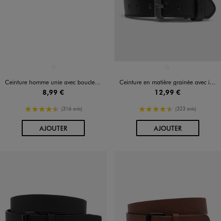
Disponible en 1 coloris
Disponible en 1 coloris
NOIR STANDARD
NOIR STANDARD
Ceinture homme unie avec boucle en métal brossé
Ceinture en matière grainée avec inscription gravée homme
8,99 €
12,99 €
4.5/5 de moyenne
4.5/5 de moyenne
(316 avis)
(323 avis)
AU PANIER
AU PANIER
AJOUTER
AJOUTER