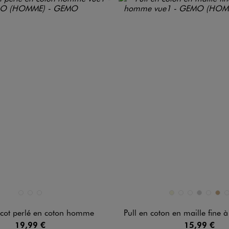
n 3 coloris
Disponible en 7 coloris
BLEU STANDARD
ROUGE FONCE
VERT STANDARD
BEIGE
BLEU CHINE
BLEU FONCE
GRIS CLAIR
NOIR ST
OCR
V
ricot perlé en coton homme
Pull en coton en maille fine à col
19,99 €
15,99 €