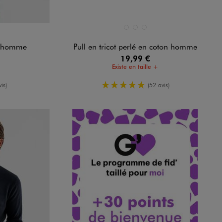
Disponible en 3 coloris
ANDARD
 STANDARD
BLEU STANDARD
ROUGE FONCE
VERT STANDARD
on homme
Pull en tricot perlé en coton homme
19,99 €
Existe en taille +
oyenne
5/5 de moyenne
is)
(52 avis)