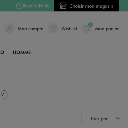
Besoin d'aide
Choisir mon magasin
0
Mon compte
Wishlist
Mon panier
DO
HOMME
n V
Trier par