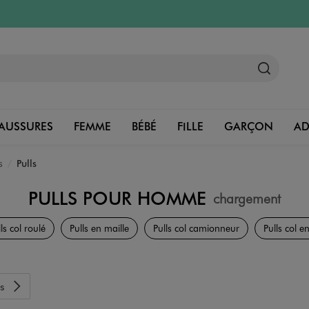
AUSSURES
FEMME
BÉBÉ
FILLE
GARÇON
A
s
Pulls
PULLS POUR HOMME
chargement
Vêtements
ls col roulé
Pulls en maille
Pulls col camionneur
Pulls col e
s