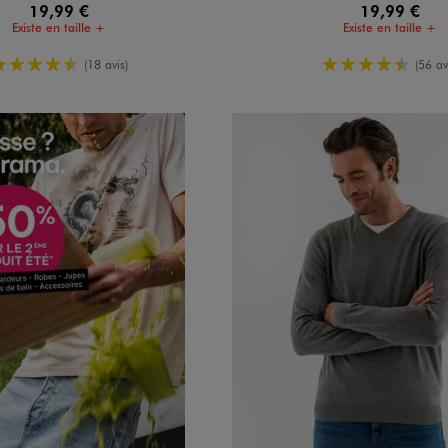
19,99 €
19,99 €
Existe en taille +
Existe en taille +
4.5/5 de moyenne
4.5/5 de m
(18 avis)
(56 av