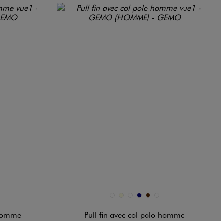
Disponible en 6 coloris
ON
IR STANDARD
BLANC STANDARD
ECRU
GRIS FONCE
MARINE
MARRON
NOIR STANDARD
 homme
Pull fin avec col polo homme