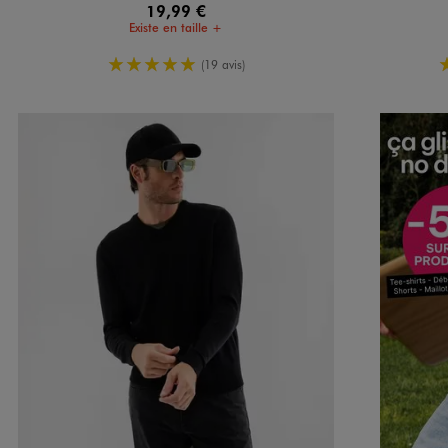
19,99 €
Existe en taille +
5/5 de moyenne
(19 avis)