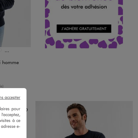
Et 7 autres coloris
ONCE
S STANDARD
KAKI FONCE
uni homme
enne
is)
ns accepter
laires pour
 l'acceptez,
isites à ce
e adresse e-