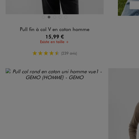
Disponible en 5 coloris
BLEU STANDARD
GRIS
GRIS CLAIR
GRIS STANDARD
NOIR STANDARD
Pull fin à col V en coton homme
15,99 €
Existe en taille +
4.5/5 de moyenne
(239 avis)