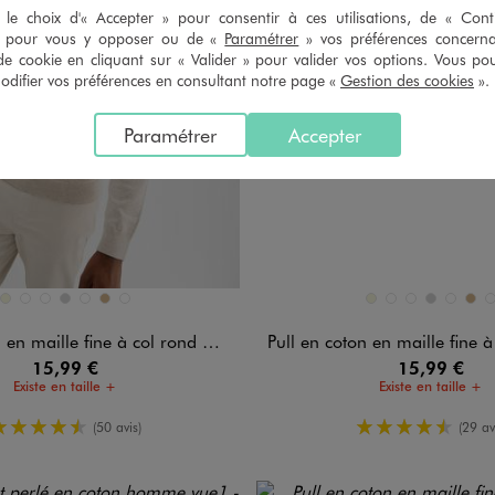
le choix d'« Accepter » pour consentir à ces utilisations, de « Con
» pour vous y opposer ou de «
Paramétrer
» vos préférences concern
de cookie en cliquant sur « Valider » pour valider vos options. Vous po
ifier vos préférences en consultant notre page «
Gestion des cookies
».
Paramétrer
Accepter
n 7 coloris
Disponible en 7 coloris
BEIGE
BLEU CHINE
BLEU FONCE
GRIS CLAIR
NOIR STANDARD
OCRE
VERT FONCE
BEIGE
BLEU CHINE
BLEU FONCE
GRIS CLAIR
NOIR ST
OCR
V
en maille fine à col rond homme
Pull en coton en maille fine à col
15,99 €
15,99 €
Existe en taille +
Existe en taille +
4.5/5 de moyenne
4.5/5 de m
(50 avis)
(29 av