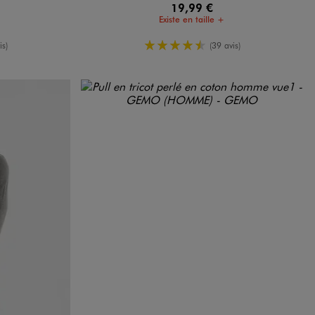
19,99 €
Existe en taille +
oyenne
4.5/5 de moyenne
is)
(39 avis)