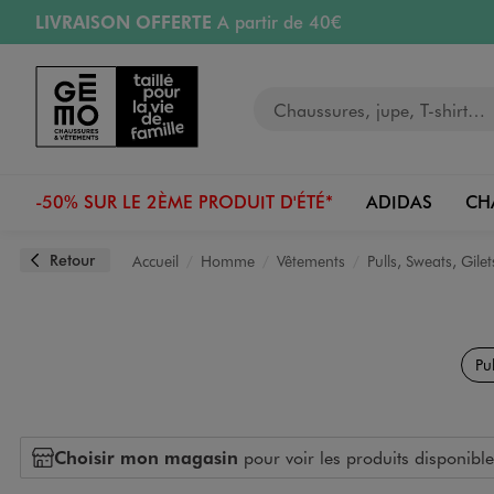
LIVRAISON OFFERTE
A partir de 40€
Aller au contenu principal
Aller à la navigation
RETRAIT ET LIVRAISON OFFERTE
en magasin
Votre recherche
PAYEZ EN 3x SANS FRAIS
dès 50€
Retours OFFERTS
pendant 30 jours
-50% SUR LE 2ÈME PRODUIT D'ÉTÉ*
ADIDAS
CH
Retour
Accueil
Homme
Vêtements
Pulls, Sweats, Gilet
Pul
Choisir mon magasin
pour voir les produits disponible