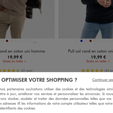
Et 7 autres coloris
n 16 coloris
Disponible en 16 coloris
 CLAIR
LEU
BLEU FONCE
BORDEAUX
ECRU
GRIS CHINE
GRIS FONCE
GRIS STANDARD
KAKI FONCE
BEIGE CLAIR
BLEU
BLEU FONCE
BORDEAUX
ECRU
GRIS CHINE
GRIS F
GRI
 rond en coton uni homme
Pull col rond en coton 
19,99 €
19,99 €
Existe en taille +
Existe en taille +
4.5/5 de moyenne
5/5 de moy
(21 avis)
(24 av
À OPTIMISER VOTRE SHOPPING ?
Continuer sa
s partenaires souhaitons utiliser des cookies et des technologies simi
ttre à jour, améliorer nos services et personnaliser les annonces. Si vous
ons stocker, accéder et traiter des données personnelles telles que vos v
es adresses IP, les informations de votre compte utilisateur telles que votr
 identifiants des cookies.