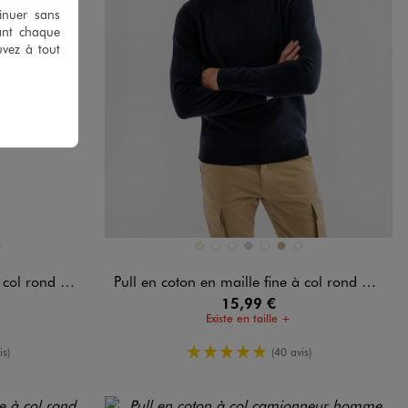
tinuer sans
ant chaque
uvez à tout
Disponible en 7 coloris
ANDARD
E
ERT FONCE
BEIGE
BLEU CHINE
BLEU FONCE
GRIS CLAIR
NOIR STANDARD
OCRE
VERT FONCE
 rond homme
Pull en coton en maille fine à col rond homme
15,99 €
Existe en taille +
oyenne
5/5 de moyenne
is)
(40 avis)