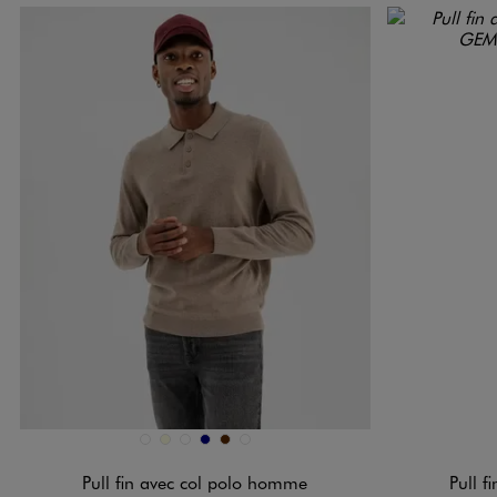
Disponible en 6 coloris
Disponible e
BLANC STANDARD
ECRU
GRIS FONCE
MARINE
MARRON
NOIR STANDARD
Pull fin avec col polo homme
Pull 