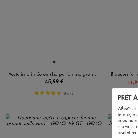
Disponible en 1 coloris
Disponible e
MARRON
Veste imprimée en sherpa femme grande taille
Blouson fermeture pres
45,99 €
11,9
5/5 de moyenne
(8 avis)
PRÊT 
GÉMO et no
fournir, me
nous pourr
site web, l
mail et les