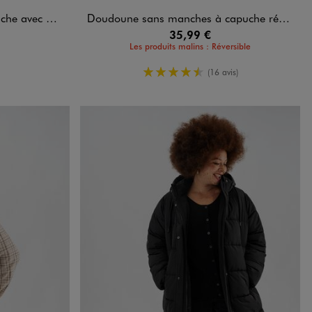
mme grande taille
Doudoune sans manches à capuche réversible femme grande taille
35,99 €
Les produits malins : Réversible
4.5/5 de moyenne
(16 avis)