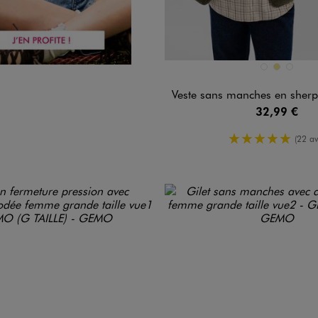
Disponible en 3 coloris
BLANC CHINE
KAKI
NOIR ST
Veste sans manches en sherpa femme g
32,99 €
5/5 de moy
(22 av