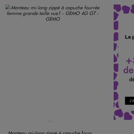
Disponible en 2 coloris
BEIGE
GRIS STANDARD
Manteau mi-long zippé à capuche fourrée femme grande taille