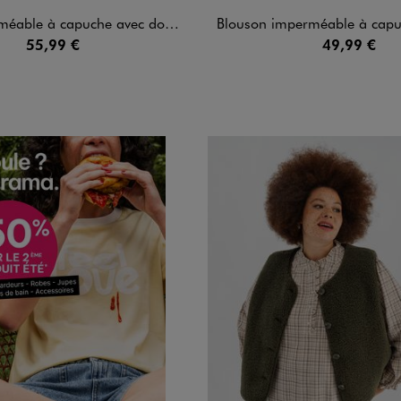
puche avec doublure chaude femme grande taille
Blouson imperméable à capuche avec doublure chaude fe
55,99 €
49,99 €