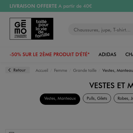
LIVRAISON OFFERTE
A partir de 40€
Aller au contenu principal
Aller à la navigation
RETRAIT ET LIVRAISON OFFERTE
en magasin
Votre recherche
PAYEZ EN 3x SANS FRAIS
dès 50€
Retours OFFERTS
pendant 30 jours
-50% SUR LE 2ÈME PRODUIT D'ÉTÉ*
ADIDAS
CH
Retour
Accueil
Femme
Grande taille
Vestes, Manteau
VESTES ET
Vestes, Manteaux
Pulls, Gilets
Robes, J