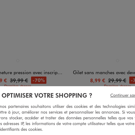
n 1 coloris
Disponible en 1 coloris
NOIR STANDARD
BLANC CHIN
sion avec inscription brodée femme grande taille
Gilet sans manches avec devant brodé femm
-70%
-
9 €
39,99 €
8,99 €
29,99 €
Dernière chance
Dernière chance
À OPTIMISER VOTRE SHOPPING ?
Continuer sa
4.5/5 de moyenne
4.5/5 de m
(14 avis)
(19 av
s partenaires souhaitons utiliser des cookies et des technologies simi
ttre à jour, améliorer nos services et personnaliser les annonces. Si vous
ons stocker, accéder et traiter des données personnelles telles que vos v
es adresses IP, les informations de votre compte utilisateur telles que votr
 identifiants des cookies.