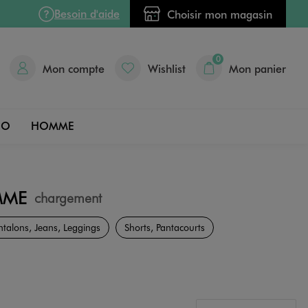
Besoin d'aide
Choisir mon magasin
0
Mon compte
Wishlist
Mon panier
DO
HOMME
MME
chargement
ntalons, Jeans, Leggings
Shorts, Pantacourts