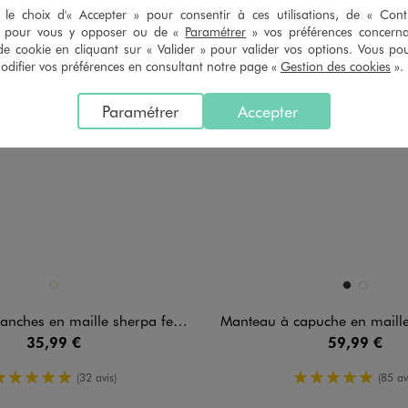
le choix d'« Accepter » pour consentir à ces utilisations, de « Con
» pour vous y opposer ou de «
Paramétrer
» vos préférences concern
de cookie en cliquant sur « Valider » pour valider vos options. Vous po
ifier vos préférences en consultant notre page «
Gestion des cookies
».
Paramétrer
Accepter
n 1 coloris
Disponible en 2 coloris
ECRU
ANTHRACITE
GRIS CLAIR
s en maille sherpa femme grande taille
Manteau à capuche en maille bouclette et doublure 
35,99 €
59,99 €
5/5 de moyenne
5/5 de moy
(32 avis)
(85 av