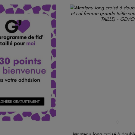
Disponible en 1 coloris
GRIS ANTHRA
Manteau long croisé à double boutonnage et col fe