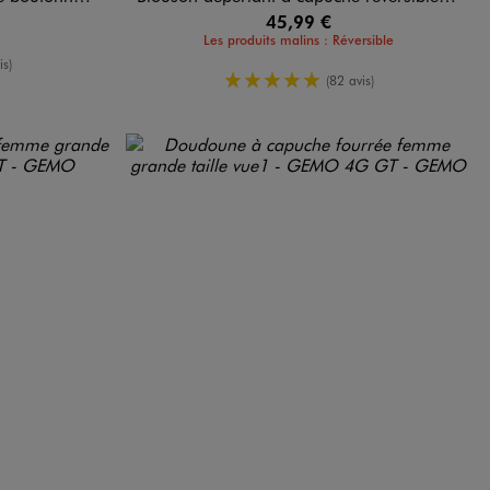
45,99 €
Les produits malins : Réversible
oyenne
is)
5/5 de moyenne
(82 avis)