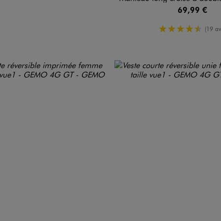
69,99 €
4.5/5 de m
(19 av