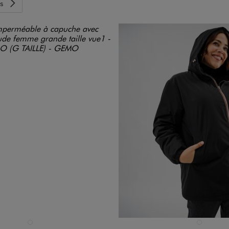
s
n 1 coloris
Disponible en 1 coloris
VERT STANDARD
NOIR STAND