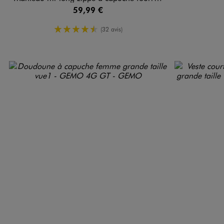
59,99 €
4.5/5 de moyenne
(32 avis)