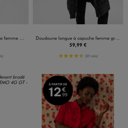
Disponible en 1 coloris
ANDARD
NOIR STANDARD
rande taille
Doudoune longue à capuche femme grande taille
59,99 €
enne
4.5/5 de moyenne
is)
(35 avis)