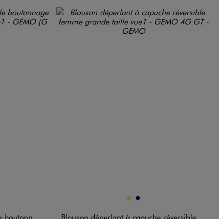
Disponible en 2 coloris
CITE
KAKI
MARINE
mme grande taille
Blouson déperlant à capuche réversible femme grande taille