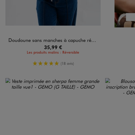
Disponible en 1 coloris
BLEU FONCE
Doudoune sans manches à capuche réversible femme grande taille
35,99 €
Les produits malins : Réversible
5/5 de moyenne
(18 avis)