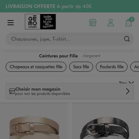
LIVRAISON OFFERTE
A partir de 40€
Aller au contenu principal
Aller à la navigation
RETRAIT ET LIVRAISON OFFERTE
en magasin
0
Choisir mon magasin
Mon compte
Mon pa
Afficher le menu
PAYEZ EN 3x SANS FRAIS
dès 50€
Chaussures, jupe, T-shirt…
Retours OFFERTS
pendant 30 jours
Ceintures pour Fille
chargement
Accessoires et Sacs
Chapeaux et casquettes fille
Sacs fille
Foulards fille
Ac
Trier
Choisir mon magasin
pour voir les produits disponibles