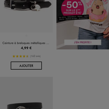
Disponible en 1 coloris
NOIR STANDARD
Ceinture à breloques métalliques fille
4,99 €
4.5/5 de moyenne
(163 avis)
AU PANIER
AJOUTER