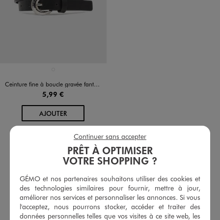
Disponible en 1 coloris
NOIR STANDARD
Ceinture fine à boucle gravée fantaisie fille
5,99 €
AU PANIER
AJOUTER
Continuer sans accepter
PRÊT À OPTIMISER
RETROUVEZ NOS CATÉGORIES VÊTEMENTS ET
VOTRE SHOPPING ?
CHAUSSURES POUR TOUTE LA FAMILLE
GÉMO et nos partenaires souhaitons utiliser des cookies et
Bijoux fille
Foulards fille
des technologies similaires pour fournir, mettre à jour,
améliorer nos services et personnaliser les annonces. Si vous
l'acceptez, nous pourrons stocker, accéder et traiter des
Sacs à dos et cartables Fille
Sacs et pochettes
données personnelles telles que vos visites à ce site web, les