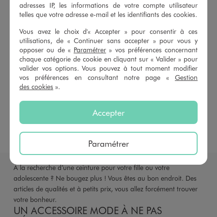
adresses IP, les informations de votre compte utilisateur
Accessoires fille LuluCastagnette
telles que votre adresse e-mail et les identifiants des cookies.
Tenue de rentrée des classes fille
Vous avez le choix d'« Accepter » pour consentir à ces
utilisations, de « Continuer sans accepter » pour vous y
Maillots de bain fille
Shorts fille
opposer ou de «
Paramétrer
» vos préférences concernant
chaque catégorie de cookie en cliquant sur « Valider » pour
valider vos options. Vous pouvez à tout moment modifier
Robe cérémonie fille
Short fluide fille
vos préférences en consultant notre page «
Gestion
des cookies
».
Crop Top
T-shirts manches courtes
Jeans
Pantalons
Pantalons cargo
Pantalons flare
Accepter
Pantalons fluides
Paramétrer
À la recherche d’une ceinture pour votre fille ou votre
adolescente ? Ne bougez plus ! Vous êtes au bon endroit. Des
articles de qualités et à petits prix, vous allez forcément trouver
votre bonheur.
UN ACCESSOIRE MODE À NE PAS