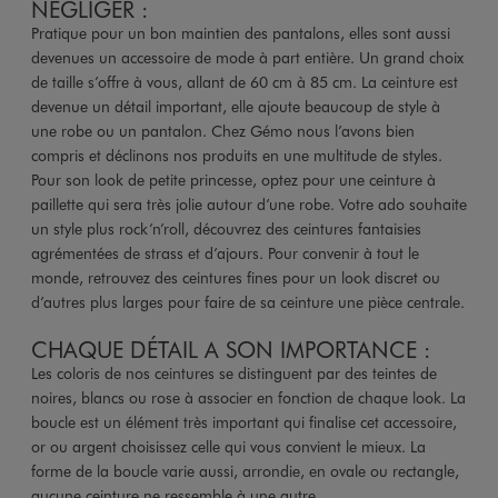
NÉGLIGER :
Pratique pour un bon maintien des pantalons, elles sont aussi
devenues un accessoire de mode à part entière. Un grand choix
de taille s’offre à vous, allant de 60 cm à 85 cm. La ceinture est
devenue un détail important, elle ajoute beaucoup de style à
une robe ou un pantalon. Chez Gémo nous l’avons bien
compris et déclinons nos produits en une multitude de styles.
Pour son look de petite princesse, optez pour une ceinture à
paillette qui sera très jolie autour d’une robe. Votre ado souhaite
un style plus rock’n’roll, découvrez des ceintures fantaisies
agrémentées de strass et d’ajours. Pour convenir à tout le
monde, retrouvez des ceintures fines pour un look discret ou
d’autres plus larges pour faire de sa ceinture une pièce centrale.
CHAQUE DÉTAIL A SON IMPORTANCE :
Les coloris de nos ceintures se distinguent par des teintes de
noires, blancs ou rose à associer en fonction de chaque look. La
boucle est un élément très important qui finalise cet accessoire,
or ou argent choisissez celle qui vous convient le mieux. La
forme de la boucle varie aussi, arrondie, en ovale ou rectangle,
aucune ceinture ne ressemble à une autre.