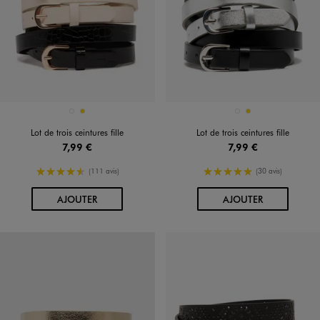
Disponible en 2 coloris
Disponible en 2 coloris
NOIR STANDARD
OR
NOIR STANDARD
OR
Lot de trois ceintures fille
Lot de trois ceintures fille
7,99 €
7,99 €
4.5/5 de moyenne
5/5 de moyenne
(111 avis)
(30 avis)
AU PANIER
AU PANIER
AJOUTER
AJOUTER