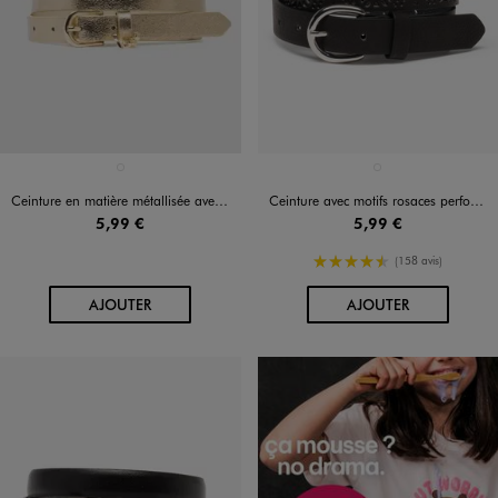
Disponible en 1 coloris
Disponible en 1 coloris
DORE
NOIR STANDARD
Ceinture en matière métallisée avec pampilles fille
Ceinture avec motifs rosaces perforés fille
5,99 €
5,99 €
4.5/5 de moyenne
(158 avis)
AU PANIER
AU PANIER
AJOUTER
AJOUTER