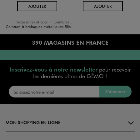
AU PANIER
AU PANIER
AJOUTER
AJOUTER
Accessoires et Sacs
Ceintures
Accueil
Fille
Ceinture à breloques métalliques fille
390 MAGASINS EN FRANCE
Inscrivez-vous à notre newsletter
pour recevoir
les dernières offres de GÉMO !
S’abonner
MON SHOPPING EN LIGNE