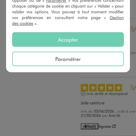
opposer ou de «
Paramétrer
» vos préférences concernant
chaque catégorie de cookie en cliquant sur « Valider » pour
Utile
(0)
Signaler
valider vos options. Vous pouvez à tout moment modifier
vos préférences en consultant notre page «
Gestion
des cookies
».
5
/
Avis vérifié et récompensé
Accepter
Ma fille adore
Avis du
05/06/2026
, suite à un
23/05/2026
par
Kelly M.
Paramétrer
Utile
(0)
Signaler
5
/
Avis vérifié et récompensé
Jolie ceinture
Avis du
03/06/2026
, suite à un
21/05/2026
par
Ana M.
Utile
(0)
Signaler