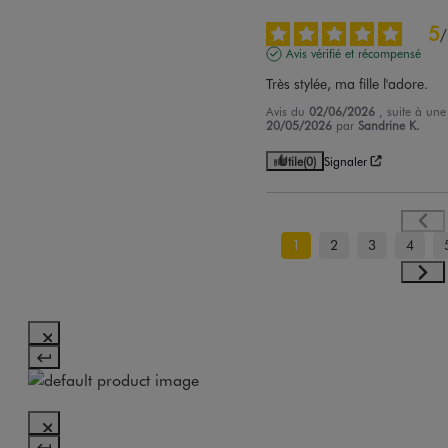
5
/
Avis vérifié et récompensé
Très stylée, ma fille l'adore.
Avis du
02/06/2026
, suite à un
20/05/2026
par
Sandrine K.
Utile
(0)
Signaler
1
2
3
4