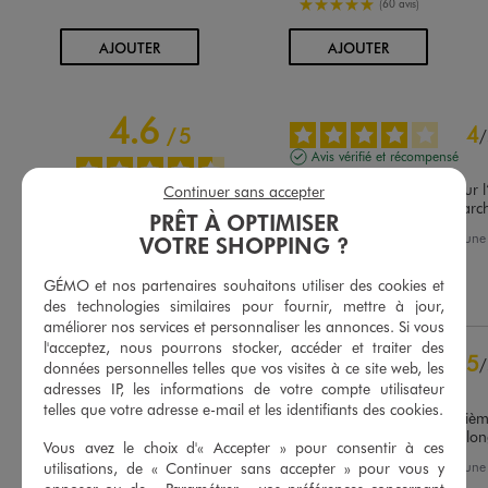
5/5 de moyenne
(60 avis)
AU PANIER
AU PANIER
AJOUTER
AJOUTER
4.6
4
/
5
/
Avis vérifié et récompensé
Bon produit ! Petit bémol sur l’
Continuer sans accepter
peut de bruit quand on marc
PRÊT À OPTIMISER
Avis du
14/06/2026
, suite à un
VOTRE SHOPPING ?
Basé sur
163
avis soumis à un
30/05/2026
par
R.K.
contrôle
Voir tous les avis sur ce site
GÉMO et nos partenaires souhaitons utiliser des cookies et
Utile
(0)
Signaler
des technologies similaires pour fournir, mettre à jour,
5
étoiles
112
améliorer nos services et personnaliser les annonces. Si vous
4
étoiles
38
l'acceptez, nous pourrons stocker, accéder et traiter des
5
/
données personnelles telles que vos visites à ce site web, les
3
étoiles
8
Avis vérifié et récompensé
adresses IP, les informations de votre compte utilisateur
2
étoiles
3
telles que votre adresse e-mail et les identifiants des cookies.
Taille parfaite, c'est la deuxièm
1
étoile
2
produit, il est solide et dur l
Vous avez le choix d'« Accepter » pour consentir à ces
Trier les avis
Avis du
09/06/2026
, suite à un
utilisations, de « Continuer sans accepter » pour vous y
26/05/2026
par
Christine T.