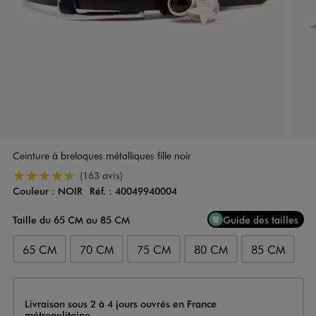
Ceinture à breloques métalliques fille noir
4.5/5 de moyenne
(163 avis)
Couleur :
NOIR
Réf. :
40049940004
Couleur
Choisissez votre Couleur
Taille du 65 CM au 85 CM
Guide des tailles
65 CM
70 CM
75 CM
80 CM
85 CM
Livraison
Livraison sous 2 à 4 jours ouvrés en France
métropolitaine.