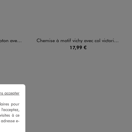
 - LuluCastagnette
Chemise à motif vichy avec col victorien fille - LuluCastagnette
17,99 €
ns accepter
laires pour
 l'acceptez,
isites à ce
M.
e adresse e-