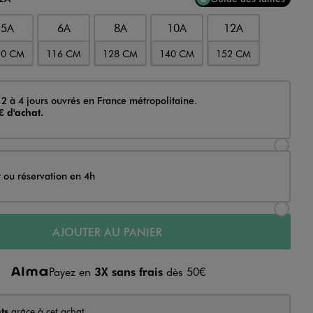
5A
6A
8A
10A
12A
10 CM
116 CM
128 CM
140 CM
152 CM
 2 à 4 jours ouvrés en France métropolitaine.
€ d'achat.
Sélectionner l’option de livraison Achat et li
t ou réservation en 4h
Sélectionner l’option de livraison Achat et r
AJOUTER AU PANIER
Payez en
3X sans frais
dès 50€
ts
grâce à cet achat