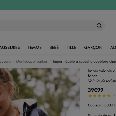
AUSSURES
FEMME
BÉBÉ
FILLE
GARÇON
A
lousons
Manteaux et parkas
Imperméable à capuche doublure chaud
Imperméable à 
fonce
Voir la descript
39€99
5/5 de moyenn
(4
Couleur :
BLEU 
Couleur
Choisissez votre 
Taille du 4A au 