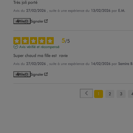
Très joli porté
Avis du
27/02/2026
, suite à une expérience du
13/02/2026
par
E.M.
Utile
(0)
Signaler
5
/
5
Avis vérifié et récompensé
Super chaud ma fille est  ravie
Avis du
27/02/2026
, suite à une expérience du
14/02/2026
par
Samira B
Utile
(0)
Signaler
1
2
3