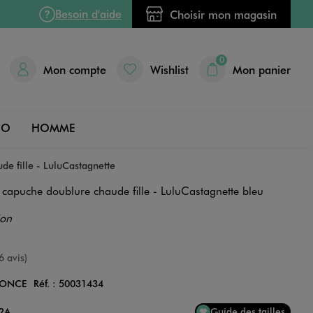
Besoin d'aide
Choisir mon magasin
0
Mon compte
Wishlist
Mon panier
DO
HOMME
e fille - LuluCastagnette
capuche doublure chaude fille - LuluCastagnette bleu
ion
e
6 avis)
FONCE
Réf. :
50031434
Couleur
12A
Guide des tailles