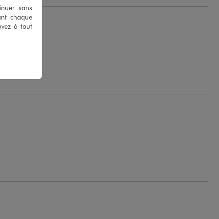
tinuer sans
ant chaque
uvez à tout