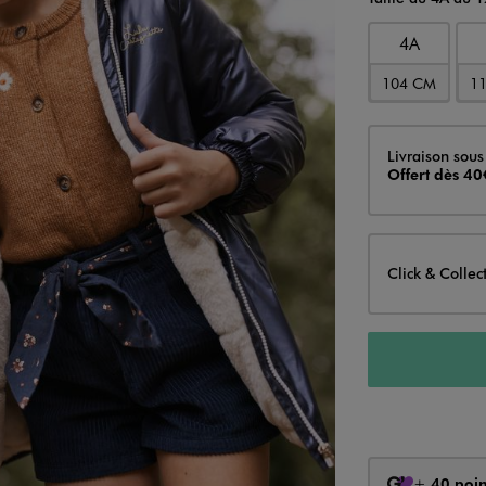
4A
104 CM
1
Livraison
Livraison sous
Offert dès 40
Click & Collec
+
40 poin