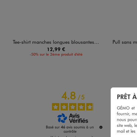
Tee-shirt manches longues blousantes en jersey extensible fille - LuluCastagnette
Pull sans manches en m
12,99 €
-50% sur le 2ème produit d'été
4.8
PRÊT 
/
5
GÉMO et no
fournir, me
nous pourr
site web, l
Basé sur
46
avis soumis à un
mail et les
contrôle