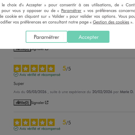
le choix d'« Accepter » pour consentir à ces utilisations, de « Con
» pour vous y opposer ou de «
Paramétrer
» vos préférences concern
5
/
5
de cookie en cliquant sur « Valider » pour valider vos options. Vous po
Avis vérifié et récompensé
ifier vos préférences en consultant notre page «
Gestion des cookies
».
Produit très chaud
Paramétrer
Accepter
Avis du
27/03/2026
, suite à une expérience du
14/03/2026
par
Patricia L.
Utile
(0)
Signaler
5
/
5
Avis vérifié et récompensé
Super
Avis du
05/03/2026
, suite à une expérience du
20/02/2026
par
Marie D.
Utile
(0)
Signaler
5
/
5
Avis vérifié et récompensé