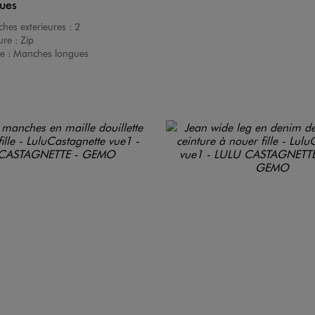
ques
hes exterieures :
2
ure :
Zip
e :
Manches longues