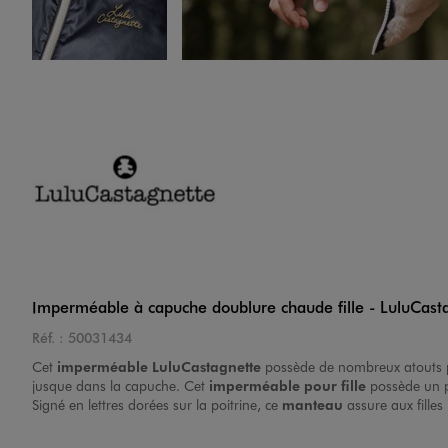
Image 4 sur 5
Image 5 sur 5
Imperméable à capuche doublure chaude fille - LuluCast
Réf. :
50031434
Cet
imperméable LuluCastagnette
possède de nombreux atouts po
jusque dans la capuche. Cet
imperméable pour fille
possède un pe
Signé en lettres dorées sur la poitrine, ce
manteau
assure aux fille