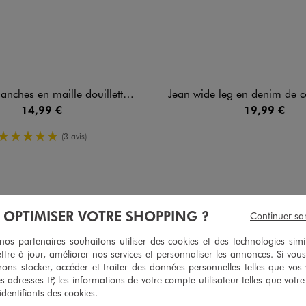
aille douillette extensible fille - LuluCastagnette
Jean wide leg en denim de coton avec ceinture à nouer fille
14,99 €
19,99 €
5/5 de moyenne
(3 avis)
À OPTIMISER VOTRE SHOPPING ?
5
Continuer sa
/
5
Avis vérifié et récompensé
s partenaires souhaitons utiliser des cookies et des technologies simi
très belle veste chaude et classe pour ma fille
ttre à jour, améliorer nos services et personnaliser les annonces. Si vous
ons stocker, accéder et traiter des données personnelles telles que vos v
Avis du
08/04/2026
, suite à une expérience du
23/03/2026
par
Jennifer 
es adresses IP, les informations de votre compte utilisateur telles que votr
 identifiants des cookies.
Utile
(0)
Signaler