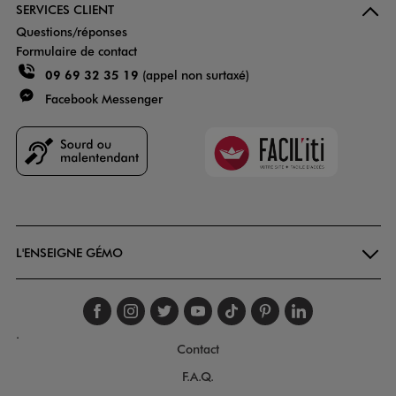
SERVICES CLIENT
Questions/réponses
Formulaire de contact
09 69 32 35 19
(appel non surtaxé)
Facebook Messenger
Faciliti
Goodays
L'ENSEIGNE GÉMO
Suivez-nous sur faceboo
Suivez-nous sur inst
Suivez-nous sur twi
Suivez-nous sur
Suivez-nous s
Suivez-nou
Suivez-
.
Contact
F.A.Q.