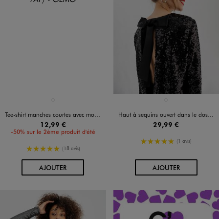
Disponible en 1 coloris
Disponible en 1 coloris
BLANC STANDARD
NOIR STANDARD
Tee-shirt manches courtes avec motifs cerises et paillettes femme
Haut à sequins ouvert dans le dos femme
12,99 €
29,99 €
-50% sur le 2ème produit d'été
5/5 de moyenne
(1 avis)
5/5 de moyenne
(18 avis)
AU PANIER
AU PANIER
AJOUTER
AJOUTER