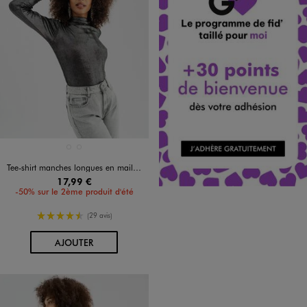
Disponible en 2 coloris
GRIS STANDARD
NOIR STANDARD
Tee-shirt manches longues en maille scintillante femme
17,99 €
-50% sur le 2ème produit d'été
4.5/5 de moyenne
(29 avis)
AU PANIER
AJOUTER