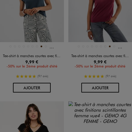
Et 9 autres coloris
Et 9 au
Disponible en 18 coloris
Disponible en 18 coloris
BLANC
BLANC VIF
BLEU CLAIR
BLEU FONCE
BLEU STANDARD
JAUNE STANDARD
KAKI STANDARD
MARRON
NOIR STANDARD
BLANC
BLANC VIF
BLEU CLAIR
BLEU FONCE
BLEU STANDARD
JAUNE STANDARD
KAKI STANDARD
MARRON
NOIR STANDARD
Tee-shirt à manches courtes avec finitions scintillantes femme
Tee-shirt à manches courtes avec finitions scintillantes femme
9,99 €
9,99 €
-50% sur le 2ème produit d'été
-50% sur le 2ème produit d'été
5/5 de moyenne
5/5 de moyenne
(97 avis)
(97 avis)
AU PANIER
AU PANIER
AJOUTER
AJOUTER