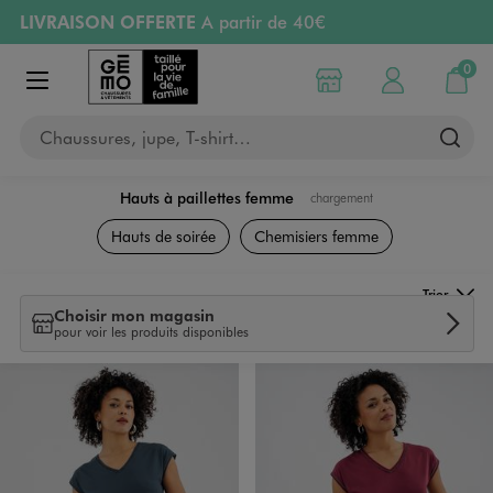
LIVRAISON OFFERTE
A partir de 40€
Aller au contenu principal
Aller à la navigation
RETRAIT ET LIVRAISON OFFERTE
en magasin
0
Choisir mon magasin
Mon compte
Mon pa
Afficher le menu
PAYEZ EN 3x SANS FRAIS
dès 50€
Chaussures, jupe, T-shirt…
Retours OFFERTS
pendant 30 jours
Hauts à paillettes femme
chargement
Vêtements
Hauts de soirée
Chemisiers femme
Trier
Choisir mon magasin
pour voir les produits disponibles