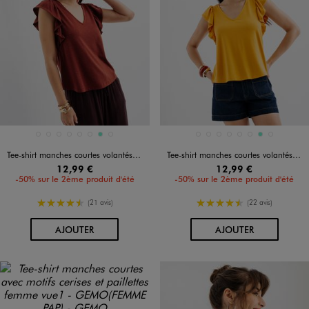
Disponible en 8 coloris
Disponible en 8 coloris
BEIGE CLAIR
BLANC CHINE
BLEU FONCE
BLEU STANDARD
JAUNE FONCE
MARRON STANDARD
TURQUOISE
VERT STANDARD
BEIGE CLAIR
BLANC CHINE
BLEU FONCE
BLEU STANDARD
JAUNE FONCE
MARRON STANDARD
TURQUOISE
VERT STANDARD
Tee-shirt manches courtes volantés à paillettes femme
Tee-shirt manches courtes volantés à paillettes femme
12,99 €
12,99 €
-50% sur le 2ème produit d'été
-50% sur le 2ème produit d'été
4.5/5 de moyenne
4.5/5 de moyenne
(21 avis)
(22 avis)
AU PANIER
AU PANIER
AJOUTER
AJOUTER