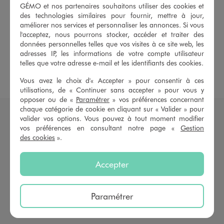
RETROUVEZ NOS CATÉGORIES VÊTEMENTS ET
GÉMO et nos partenaires souhaitons utiliser des cookies et
CHAUSSURES POUR TOUTE LA FAMILLE
des technologies similaires pour fournir, mettre à jour,
améliorer nos services et personnaliser les annonces. Si vous
Pantalon de soirée
Robe de soirée
l'acceptez, nous pourrons stocker, accéder et traiter des
données personnelles telles que vos visites à ce site web, les
adresses IP, les informations de votre compte utilisateur
Jupe de soirée
Tenue de cérémonie femme
telles que votre adresse e-mail et les identifiants des cookies.
Tenue de fête femme
Vous avez le choix d'« Accepter » pour consentir à ces
utilisations, de « Continuer sans accepter » pour vous y
opposer ou de «
Paramétrer
» vos préférences concernant
chaque catégorie de cookie en cliquant sur « Valider » pour
LE HAUT À PAILLETTES OU À STRASS :
valider vos options. Vous pouvez à tout moment modifier
L’ÉCLAT MODE AU SERVICE DE LA FEMME
vos préférences en consultant notre page «
Gestion
MODERNE
des cookies
».
Dans l’univers de la mode féminine, certaines pièces ont le
pouvoir de transformer instantanément une tenue. Le
haut à
Accepter
paillette
ou
haut à strass
fait partie de ces incontournables qui
insufflent glamour, audace et personnalité à n’importe quel
look. Véritable symbole de fête et de confiance en soi, il s’impose
Paramétrer
comme l’allié parfait pour les femmes en quête d’un style affirmé
et lumineux.