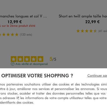
s longues et col V en maille texturée femme
Short en twill ample taille haute à bo
12,99 €
22,99 €
 sur le 2ème produit d'été
4.5/5 de m
(41 avi
5/5 de moyenne
(133 avis)
5
/
5
Avis vérifié et récompensé
Très bien
À OPTIMISER VOTRE SHOPPING ?
Continuer sa
Avis du
07/08/2026
, suite à une expérience du
25/07/2026
par
Corinne P
s partenaires souhaitons utiliser des cookies et des technologies simi
Utile
(0)
Signaler
ttre à jour, améliorer nos services et personnaliser les annonces. Si vous
ons stocker, accéder et traiter des données personnelles telles que vos v
es adresses IP, les informations de votre compte utilisateur telles que votr
5
/
5
 identifiants des cookies.
Avis vérifié et récompensé