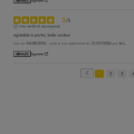
Utile
(0)
Signaler
5
/
5
Avis vérifié et récompensé
agréable à porter, belle couleur
Avis du
04/08/2026
, suite à une expérience du
21/07/2026
par
M.L.
Utile
(0)
Signaler
1
2
3