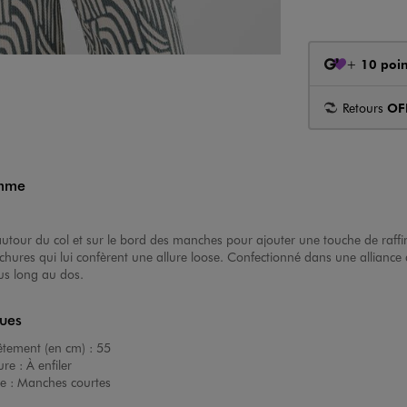
+
10 poin
Retours
OF
emme
es autour du col et sur le bord des manches pour ajouter une touche de ra
hures qui lui confèrent une allure loose. Confectionné dans une alliance 
lus long au dos.
ques
êtement (en cm) :
55
ure :
À enfiler
e :
Manches courtes