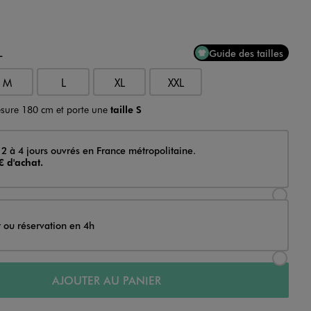
L
Guide des tailles
M
L
XL
XXL
sure 180 cm et porte une
taille S
 2 à 4 jours ouvrés en France métropolitaine.
€ d'achat.
Sélectionner l’option de livraison Achat et li
t ou réservation en 4h
Sélectionner l’option de livraison Achat et r
AJOUTER AU PANIER