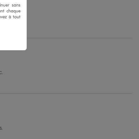
tinuer sans
ant chaque
uvez à tout
 B.
C.
S.