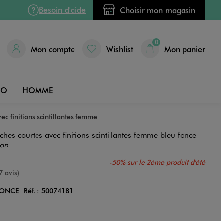
Besoin d'aide
Choisir mon magasin
0
Mon compte
Wishlist
Mon panier
DO
HOMME
ec finitions scintillantes femme
ches courtes avec finitions scintillantes femme bleu fonce
ion
-50% sur le 2ème produit d'été
e
7 avis)
FONCE
Réf. :
50074181
Couleur