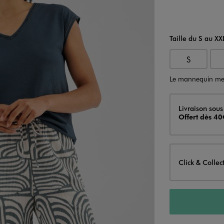
Taille du S au XX
S
Le mannequin me
Livraison
Livraison sous
Offert dès 40
Click & Collec