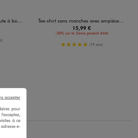
utons femme
Tee-shirt sans manches avec empiècements en dentelle femme
15,99 €
-50% sur le 2ème produit d'été
oyenne
s)
5/5 de moyenne
(19 avis)
ns accepter
.
laires pour
 l'acceptez,
isites à ce
e adresse e-