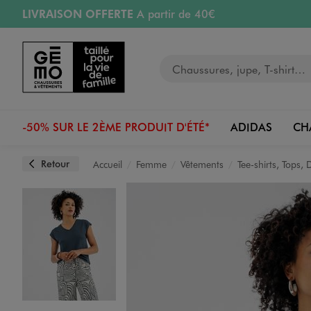
LIVRAISON OFFERTE
A partir de 40€
Aller au contenu principal
Aller à la navigation
RETRAIT ET LIVRAISON OFFERTE
en magasin
Votre recherche
RÉSERVATION GRATUITE
4h en magasin
Retours OFFERTS
pendant 30 jours
-50% SUR LE 2ÈME PRODUIT D'ÉTÉ*
ADIDAS
CH
Retour
Accueil
Femme
Vêtements
Tee-shirts, Tops,
Image 1 sur 3