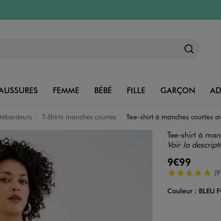
AUSSURES
FEMME
BÉBÉ
FILLE
GARÇON
A
 Débardeurs
T-Shirts manches courtes
Tee-shirt à manches courtes av
Tee-shirt à man
Voir la descript
9€99
5/5 de moyenn
(9
Couleur :
BLEU 
Couleur
Choisissez votre 