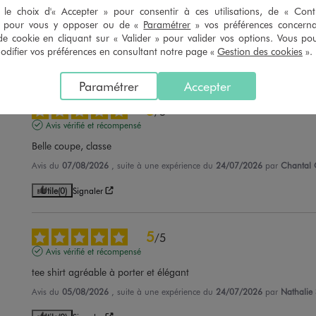
le choix d'« Accepter » pour consentir à ces utilisations, de « Con
Très agréable à porter
» pour vous y opposer ou de «
Paramétrer
» vos préférences concern
de cookie en cliquant sur « Valider » pour valider vos options. Vous po
Avis du
07/08/2026
, suite à une expérience du
24/07/2026
par
Francoise
ifier vos préférences en consultant notre page «
Gestion des cookies
».
Utile
(0)
Signaler
Paramétrer
Accepter
5
/
5
Avis vérifié et récompensé
Belle coupe, classe
Avis du
07/08/2026
, suite à une expérience du
24/07/2026
par
Chantal 
Utile
(0)
Signaler
5
/
5
Avis vérifié et récompensé
tee shirt agréable à porter et élégant
Avis du
05/08/2026
, suite à une expérience du
24/07/2026
par
Nathalie 