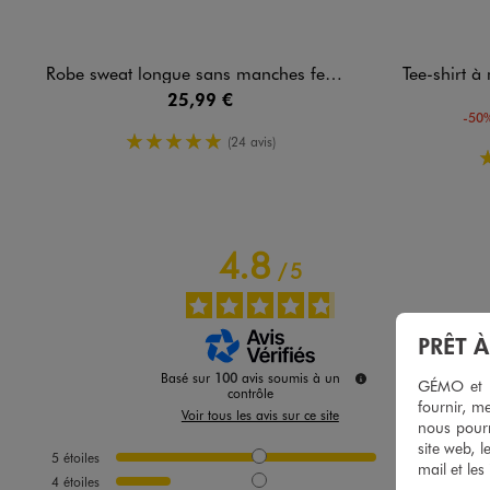
Robe sweat longue sans manches femme
Tee-shirt à manche
25,99 €
-50%
5/5 de moyenne
(24 avis)
4.8
/
5
PRÊT 
Basé sur
100
avis soumis à un
GÉMO et no
contrôle
fournir, me
Voir tous les avis sur ce site
nous pourr
site web, l
5
étoiles
81
mail et les
4
étoiles
17