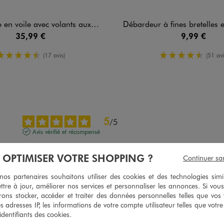
oile avec volants aux emmanchures femme
Débardeur à fines bretelles en viscose fluide e
35,99 €
9,99 €
4.5/5 de moyenne
4.5/5 de m
(17 avis)
(51 avi
5
/
5
Avis vérifié et récompensé
Parfait pourvle prix soldé
À OPTIMISER VOTRE SHOPPING ?
Continuer sa
Avis du
05/08/2026
, suite à une expérience du
23/07/2026
par
Odile J.
s partenaires souhaitons utiliser des cookies et des technologies simi
Utile
(0)
Signaler
ttre à jour, améliorer nos services et personnaliser les annonces. Si vous
ons stocker, accéder et traiter des données personnelles telles que vos v
es adresses IP, les informations de votre compte utilisateur telles que votr
5
/
5
 identifiants des cookies.
Avis vérifié et récompensé