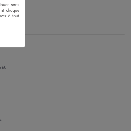
tinuer sans
ant chaque
 L.
uvez à tout
e M.
.