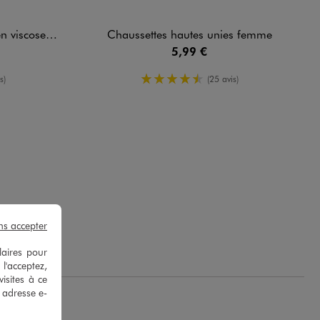
t imprimée femme
Chaussettes hautes unies femme
5,99 €
oyenne
4.5/5 de moyenne
s)
(25 avis)
ns accepter
laires pour
 l'acceptez,
isites à ce
e adresse e-