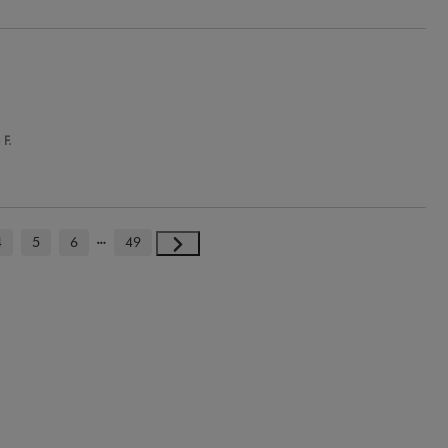
 F.
4
5
6
49