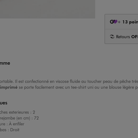
+
13 poin
Retours
OF
femme
rtable. Il est confectionné en viscose fluide au toucher peau de pêche très
 imprimé
se porte facilement avec un tee-shirt uni ou une blouse légère po
ques
hes exterieures :
2
rejambe (en cm) :
72
ure :
À enfiler
bas :
Droit