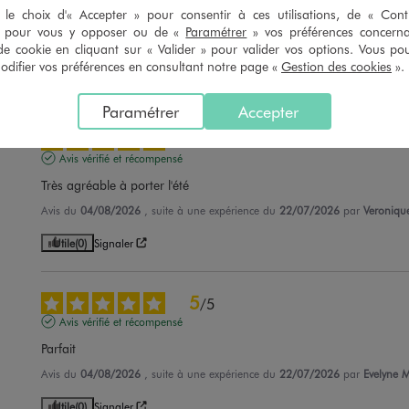
le choix d'« Accepter » pour consentir à ces utilisations, de « Con
Parfait
» pour vous y opposer ou de «
Paramétrer
» vos préférences concern
Avis du
04/08/2026
, suite à une expérience du
23/07/2026
par
Florianne
de cookie en cliquant sur « Valider » pour valider vos options. Vous po
ifier vos préférences en consultant notre page «
Gestion des cookies
».
Utile
(0)
Signaler
Paramétrer
Accepter
5
/
5
Avis vérifié et récompensé
Très agréable à porter l'été
Avis du
04/08/2026
, suite à une expérience du
22/07/2026
par
Veroniqu
Utile
(0)
Signaler
5
/
5
Avis vérifié et récompensé
Parfait
Avis du
04/08/2026
, suite à une expérience du
22/07/2026
par
Evelyne M
Utile
(0)
Signaler