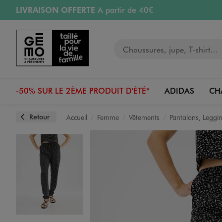
LIVRAISON OFFERTE
A partir de 40€
Aller au contenu principal
Aller à la navigation
RETRAIT ET LIVRAISON OFFERTE
en magasin
Votre recherche
RÉSERVATION GRATUITE
4h en magasin
Retours OFFERTS
pendant 30 jours
-50% SUR LE 2ÈME PRODUIT D'ÉTÉ*
ADIDAS
CH
Retour
Accueil
Femme
Vêtements
Pantalons, Leggi
Image 1 sur 4