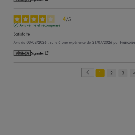
4
/
5
Avis vérifié et récompensé
Satisfaite
Avis du
03/08/2026
, suite à une expérience du
21/07/2026
par
Francoise
Utile
(0)
Signaler
1
2
3