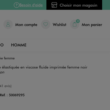
Besoin d'aide
Choisir mon magasin
0
Mon compte
Wishlist
Mon panier
DO
HOMME
imée femme
le élastiquée en viscose fluide imprimée femme noir
ion
nne
41 avis)
Réf. :
50069295
Couleur