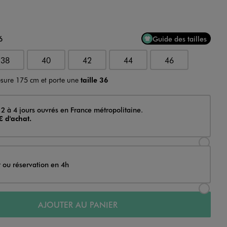
6
Guide des tailles
38
40
42
44
46
sure 175 cm et porte une
taille 36
 2 à 4 jours ouvrés en France métropolitaine.
€ d'achat.
Sélectionner l’option de livraison Achat et li
t ou réservation en 4h
Sélectionner l’option de livraison Achat et r
AJOUTER AU PANIER