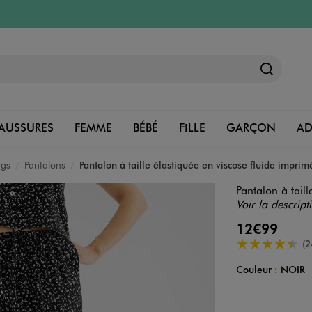
AUSSURES
FEMME
BÉBÉ
FILLE
GARÇON
A
ngs
Pantalons
Pantalon à taille élastiquée en viscose fluide impr
Pantalon à tail
Voir la descript
12€99
4.5/5 de moye
(2
Couleur :
NOIR
Couleur
Choisissez votre 