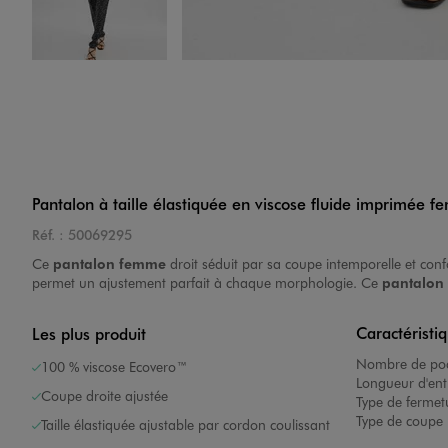
Image 4 sur 4
Pantalon à taille élastiquée en viscose fluide imprimée 
Réf. :
50069295
Ce
pantalon femme
droit séduit par sa coupe intemporelle et confo
permet un ajustement parfait à chaque morphologie. Ce
pantalon
Caractéristi
Les plus produit
Nombre de poc
100 % viscose Ecovero™
Longueur d'ent
Coupe droite ajustée
Type de fermet
Type de coupe 
Taille élastiquée ajustable par cordon coulissant