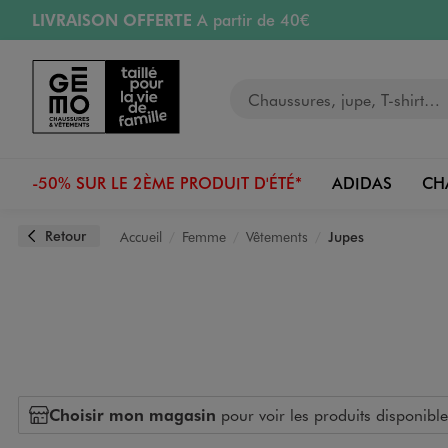
LIVRAISON OFFERTE
A partir de 40€
Aller au contenu principal
Aller à la navigation
RETRAIT ET LIVRAISON OFFERTE
en magasin
Votre recherche
PAYEZ EN 3x SANS FRAIS
dès 50€
Retours OFFERTS
pendant 30 jours
-50% SUR LE 2ÈME PRODUIT D'ÉTÉ*
ADIDAS
CH
Retour
Accueil
Femme
Vêtements
Jupes
Choisir mon magasin
pour voir les produits disponible