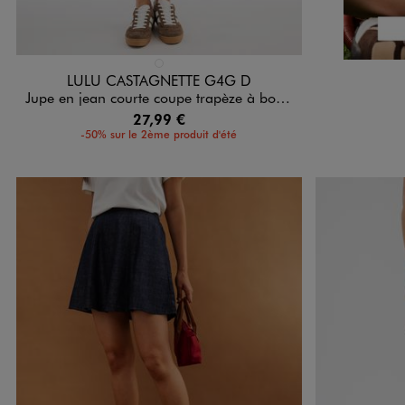
Disponible en 1 coloris
BLEU FONCE
LULU CASTAGNETTE G4G D
Jupe en jean courte coupe trapèze à boutons femme - LuluCastagnette
27,99 €
-50% sur le 2ème produit d'été