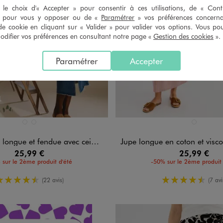
le choix d'« Accepter » pour consentir à ces utilisations, de « Con
» pour vous y opposer ou de «
Paramétrer
» vos préférences concern
de cookie en cliquant sur « Valider » pour valider vos options. Vous po
ifier vos préférences en consultant notre page «
Gestion des cookies
».
Paramétrer
Accepter
n 2 coloris
Disponible en 1 coloris
BLEU FONCE
BLEU STANDARD
ROSE CLAIR
e et fendue avec ceinture à nouer femme
Jupe longue en coton et viscose à r
25,99 €
25,99 €
 sur le 2ème produit d'été
-50% sur le 2ème produit 
4.5/5 de moyenne
4.5/5 de 
(22 avis)
(7 avi