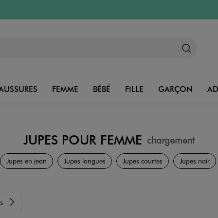
AUSSURES
FEMME
BÉBÉ
FILLE
GARÇON
A
JUPES POUR FEMME
chargement
Vêtements
Jupes en jean
Jupes longues
Jupes courtes
Jupes noir
s