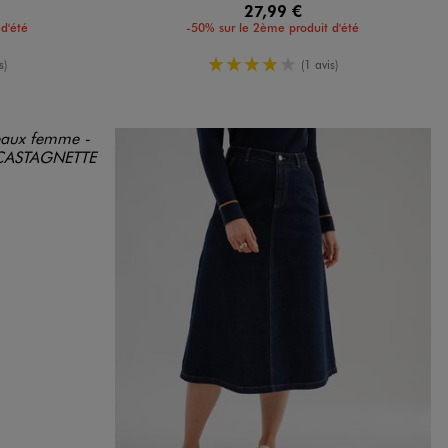
27,99 €
d'été
-50% sur le 2ème produit d'été
moyenne
4/5 de moyenne
s)
(1 avis)