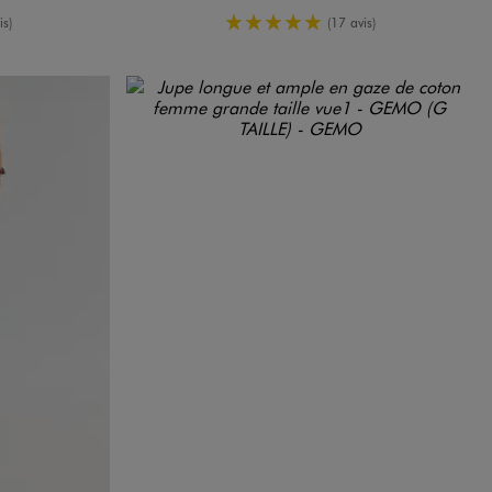
oyenne
5/5 de moyenne
is)
(17 avis)