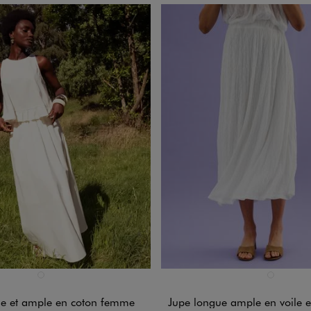
n 1 coloris
Disponible en 1 coloris
BLANC
BLANC STAN
ue et ample en coton femme
Jupe longue ample en voile extensible e