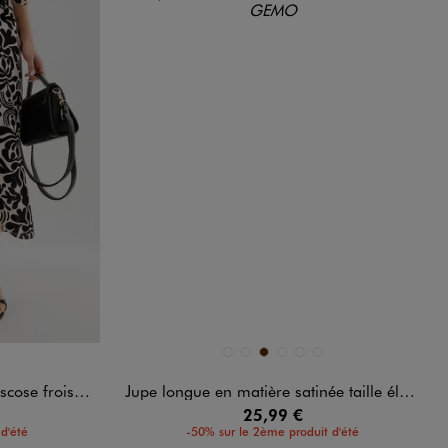
Disponible en 6 coloris
BLEU STANDARD
KAKI CLAIR
MARRON
MARRON FONCE
NOIR STANDARD
VERT STANDARD
e imprimée femme
Jupe longue en matière satinée taille élastique femme
25,99 €
d'été
-50% sur le 2ème produit d'été