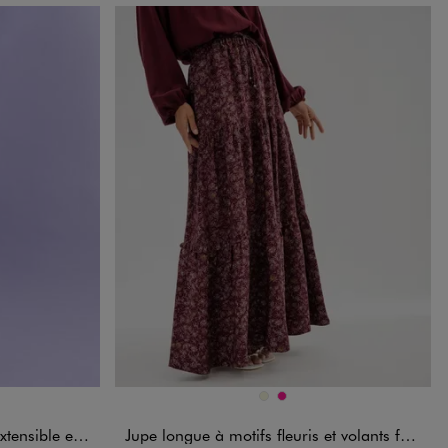
Disponible en 2 coloris
DARD
BEIGE
ROSE FONCE
t texturé femme
Jupe longue à motifs fleuris et volants femme