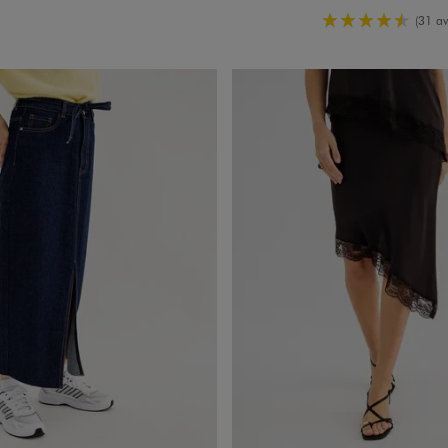
4.5/5 de m
(31 av