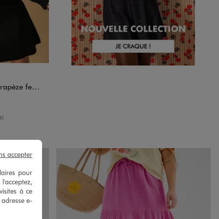
NDARD
pèze femme
yenne
s)
ns accepter
laires pour
 l'acceptez,
isites à ce
e adresse e-