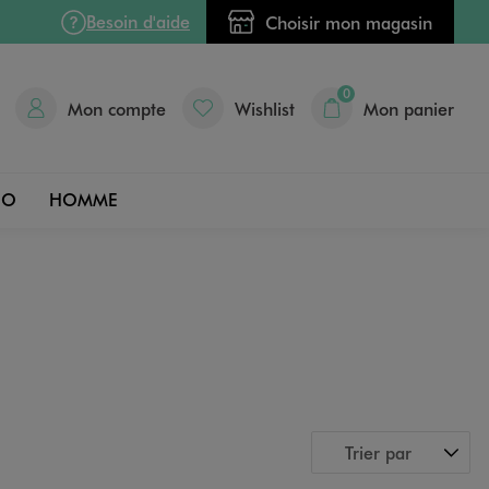
Besoin d'aide
Choisir mon magasin
0
Mon compte
Wishlist
Mon panier
DO
HOMME
Trier par