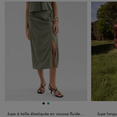
Disponible en 2 coloris
Disponible e
NOIR
VERT
Jupe à taille élastiquée en viscose fluide imprimée femme
Jupe long