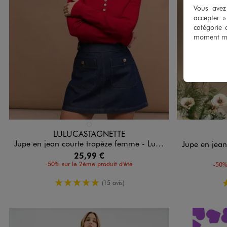
Vous avez 
accepter 
catégorie 
moment mod
Disponible en 1 coloris
Disponible e
BLEU FONCE
LULUCASTAGNETTE
Jupe en jean courte trapèze femme - LuluCastagnette
Jupe en jean longu
25,99 €
-50% sur le 2ème produit d'été
-50%
5/5 de moyenne
(15 avis)