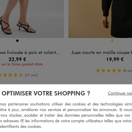
n 1 coloris
Disponible en 2 coloris
NOIR
KAKI
NOIR STA
 froissée à pois et volant femme
Jupe courte en maille coupe tra
22,99 €
19,99 €
 sur le 2ème produit d'été
5/5 de mo
(8 avi
4.5/5 de moyenne
(27 avis)
À OPTIMISER VOTRE SHOPPING ?
Continuer sa
s partenaires souhaitons utiliser des cookies et des technologies simi
ttre à jour, améliorer nos services et personnaliser les annonces. Si vous
ons stocker, accéder et traiter des données personnelles telles que vos v
es adresses IP, les informations de votre compte utilisateur telles que votr
 identifiants des cookies.