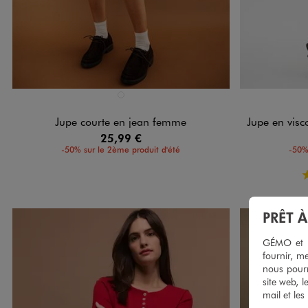
Disponible en 1 coloris
Disponible e
BLEU FONCE
Jupe courte en jean femme
Jupe en viscose
25,99 €
-50% sur le 2ème produit d'été
-50%
PRÊT 
GÉMO et no
fournir, me
nous pourr
site web, l
mail et les