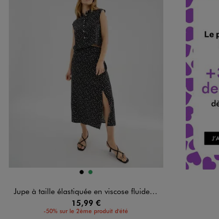
Disponible en 2 coloris
NOIR
VERT
Jupe à taille élastiquée en viscose fluide imprimée femme
15,99 €
-50% sur le 2ème produit d'été