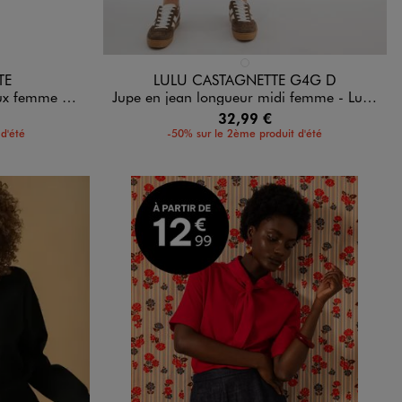
Disponible en 1 coloris
BLEU FONCE
TE
LULU CASTAGNETTE G4G D
uluCastagnette
Jupe en jean longueur midi femme - LuluCastagnette
32,99 €
d'été
-50% sur le 2ème produit d'été