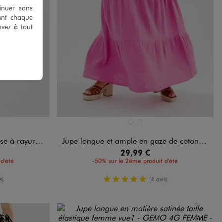
tinuer sans
ant chaque
uvez à tout
Disponible en 2 coloris
BLANC STANDARD
ROSE STANDARD
ayures femme
Jupe longue et ample en gaze de coton femme grande taille
29,99 €
d'été
-50% sur le 2ème produit d'été
moyenne
5/5 de moyenne
s)
(4 avis)