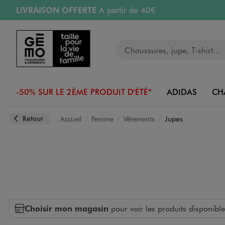
LIVRAISON OFFERTE
A partir de 40€
Aller au contenu principal
Aller à la navigation
RETRAIT ET LIVRAISON OFFERTE
en magasin
Votre recherche
PAYEZ EN 3x SANS FRAIS
dès 50€
Retours OFFERTS
pendant 30 jours
-50% SUR LE 2ÈME PRODUIT D'ÉTÉ*
ADIDAS
CH
Retour
Accueil
Femme
Vêtements
Jupes
Choisir mon magasin
pour voir les produits disponible