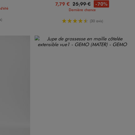
-70%
7,79 €
25,99 €
d'été
Dernière chance
yenne
s)
4.5/5 de moyenne
(30 avis)