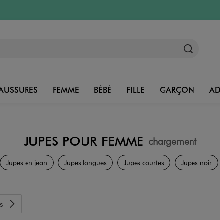
AUSSURES
FEMME
BÉBÉ
FILLE
GARÇON
A
JUPES POUR FEMME
chargement
Vêtements
Jupes en jean
Jupes longues
Jupes courtes
Jupes noir
s