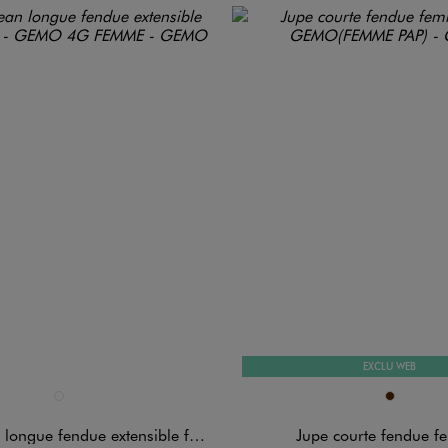
EXCLU WEB
n 1 coloris
Disponible en 1 coloris
BLANC CHINE
MARRON
longue fendue extensible femme
Jupe courte fendue 