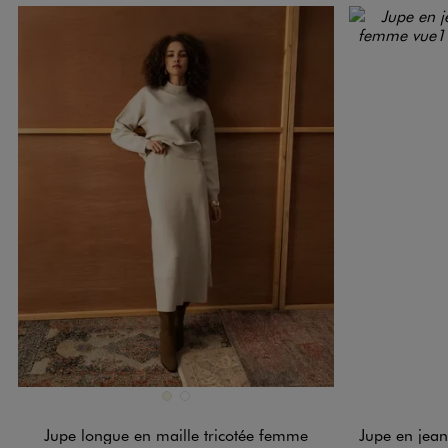
Disponible en 2 coloris
Disponible e
BEIGE
MARRON STANDARD
Jupe longue en maille tricotée femme
Jupe en jean 