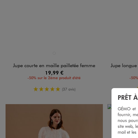
Disponible en 1 coloris
Disponible e
MARRON STANDARD
Jupe courte en maille pailletée femme
Jupe longue en
19,99 €
-50% sur le 2ème produit d'été
-50%
5/5 de moyenne
(37 avis)
PRÊT 
GÉMO et no
fournir, me
nous pourr
site web, l
mail et les