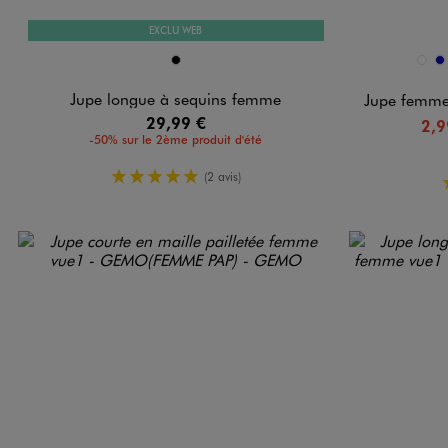
EXCLU WEB
Disponible en 1 coloris
Disponible e
NOIR
BLEU
B
Jupe longue à sequins femme
Jupe femme
29,99 €
2,9
-50% sur le 2ème produit d'été
5/5 de moyenne
(2 avis)