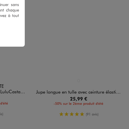
tinuer sans
ant chaque
uvez à tout
Disponible en 1 coloris
NOIR STANDARD
TE
nette x Alizée
Jupe longue en tulle avec ceinture élastique femme
25,99 €
d'été
-50% sur le 2ème produit d'été
enne
5/5 de moyenne
is)
(91 avis)