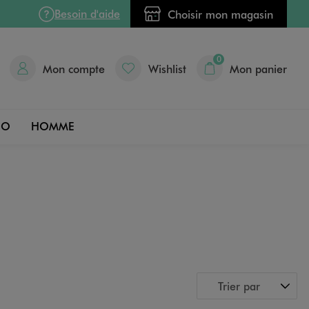
Besoin d'aide
Choisir mon magasin
0
Mon compte
Wishlist
Mon panier
DO
HOMME
Trier par