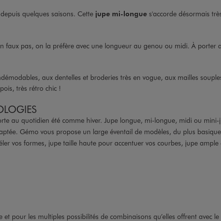
r depuis quelques saisons. Cette
jupe mi-longue
s'accorde désormais trè
ion faux pas, on la préfère avec une longueur au genou ou midi. À porter 
démodables, aux dentelles et broderies très en vogue, aux mailles souples
is, très rétro chic !
OLOGIES
rte au quotidien été comme hiver. Jupe longue, mi-longue, midi ou mini-j
adaptée. Gémo vous propose un large éventail de modèles, du plus basique
ler vos formes, jupe taille haute pour accentuer vos courbes, jupe ample e
 et pour les multiples possibilités de combinaisons qu’elles offrent avec le