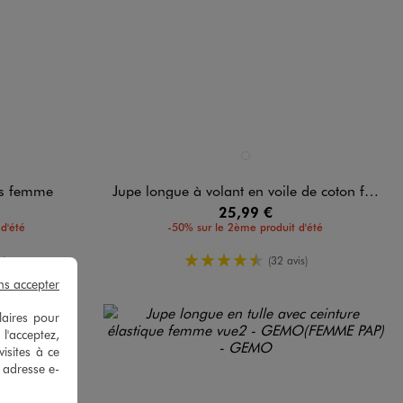
Disponible en 1 coloris
BLANC STANDARD
is femme
Jupe longue à volant en voile de coton femme
25,99 €
d'été
-50% sur le 2ème produit d'été
yenne
4.5/5 de moyenne
s)
(32 avis)
ns accepter
laires pour
 l'acceptez,
isites à ce
e adresse e-