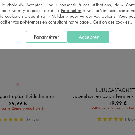
le choix d'« Accepter » pour consentir à ces utilisations, de « Con
» pour vous y opposer ou de «
Paramétrer
» vos préférences concern
de cookie en cliquant sur « Valider » pour valider vos options. Vous po
ifier vos préférences en consultant notre page «
Gestion des cookies
».
Paramétrer
Accepter
n 1 coloris
Disponible en 1 coloris
ROSE
ECRU
LULUCASTAGNET
Jupe short en coton femme - LuluCastag
gue trapèze fluide femme
19,99 €
29,99 €
-50% sur le 2ème produit 
 sur le 2ème produit d'été
5/5 de moy
5/5 de moyenne
(18 av
(33 avis)