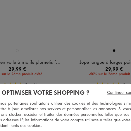
n 1 coloris
Disponible en 1 coloris
NOIR STANDARD
NOIR
 voile à motifs plumetis femme
Jupe longue à larges po
29,99 €
29,99 €
 sur le 2ème produit d'été
-50% sur le 2ème produit 
5/5 de moyenne
5/5 de mo
(34 avis)
(8 avi
À OPTIMISER VOTRE SHOPPING ?
Continuer sa
s partenaires souhaitons utiliser des cookies et des technologies simi
ttre à jour, améliorer nos services et personnaliser les annonces. Si vous
ons stocker, accéder et traiter des données personnelles telles que vos v
es adresses IP, les informations de votre compte utilisateur telles que votr
 identifiants des cookies.