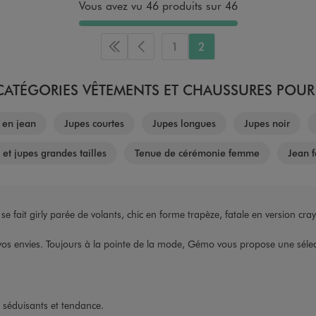
Vous avez vu 46 produits sur 46
1
2
Première page
Page précédente
ATÉGORIES VÊTEMENTS ET CHAUSSURES POUR 
 en jean
Jupes courtes
Jupes longues
Jupes noir
et jupes grandes tailles
Tenue de cérémonie femme
Jean 
se fait girly parée de volants, chic en forme trapèze, fatale en version cra
es vos envies. Toujours à la pointe de la mode, Gémo vous propose une sél
éduisants et tendance.