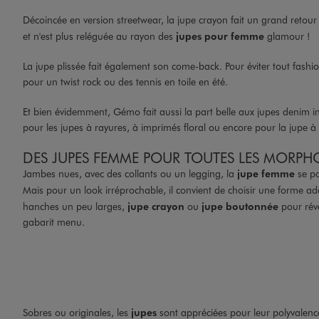
Décoincée en version streetwear, la jupe crayon fait un grand retou
et n'est plus reléguée au rayon des
jupes pour femme
glamour !
La jupe plissée fait également son come-back. Pour éviter tout fash
pour un twist rock ou des tennis en toile en été.
Et bien évidemment, Gémo fait aussi la part belle aux jupes denim in
pour les jupes à rayures, à imprimés floral ou encore pour la jupe à po
DES JUPES FEMME POUR TOUTES LES MORPH
Jambes nues, avec des collants ou un legging, la
jupe femme
se po
Mais pour un look irréprochable, il convient de choisir une forme 
hanches un peu larges,
jupe crayon
ou
jupe boutonnée
pour révé
gabarit menu.
Sobres ou originales, les
jupes
sont appréciées pour leur polyvalence