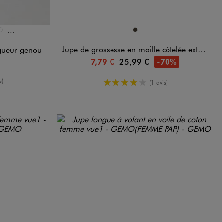
Et 2 autres coloris
Disponible en 1 coloris
TAUPE
DARD
F
UGE FONCE
VERT STANDARD
Jupe de grossesse en maille côtelée extensible
gueur genou
-70%
7,79 €
25,99 €
yenne
s)
4/5 de moyenne
(1 avis)