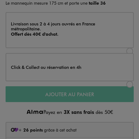
Le mannequin mesure 175 cm et porte une
taille 36
Livraison
Livraison sous 2 à 4 jours ouvrés en France
métropolitaine.
Offert dès 40€ d'achat.
Sélectionner l’option de livraison
Click & Collect ou réservation en 4h
Sélectionner l’option de livraiso
AJOUTER AU PANIER
Payez en
3X sans frais
dès 50€
+
26 points
grâce à cet achat