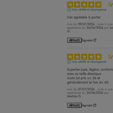
5
/
Avis vérifié et récompensé
trés agréable à porter
Avis du
09/07/2026
, suite à une
expérience du
26/06/2026
par
La
G.
Utile
(0)
Signaler
5
/
Avis vérifié et récompensé
Superbe jupe, légère, conforta
avec sa taille élastique .

Juste j'ai pris un 36 et 
généralement je fais du 40.
Avis du
07/07/2026
, suite à une
expérience du
24/06/2026
par
Martine G.
Utile
(0)
Signaler