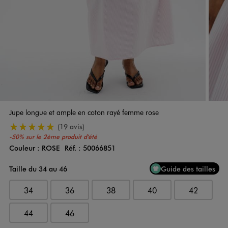
Jupe longue et ample en coton rayé femme rose
5/5 de moyenne
(19 avis)
-50% sur le 2ème produit d'été
Couleur :
ROSE
Réf. :
50066851
Couleur
Choisissez votre Couleur
Taille du 34 au 46
Guide des tailles
34
36
38
40
42
44
46