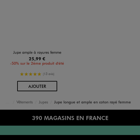
Jupe ample à rayures femme
25,99 €
-50% sur le 2ème produit d'été
5/5 de moyenne
(13 avis)
AU PANIER
AJOUTER
Vêtements
Jupes
Jupe longue et ample en coton rayé femme
Accueil
Femme
390 MAGASINS EN FRANCE