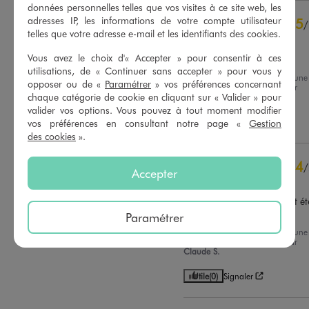
données personnelles telles que vos visites à ce site web, les
4
étoiles
3
adresses IP, les informations de votre compte utilisateur
5
/
3
étoiles
0
telles que votre adresse e-mail et les identifiants des cookies.
Avis vérifié et récompensé
2
étoiles
0
Vous avez le choix d'« Accepter » pour consentir à ces
C’est top impeccable
1
étoile
0
utilisations, de « Continuer sans accepter » pour vous y
Avis du
20/07/2026
, suite à une
opposer ou de «
Paramétrer
» vos préférences concernant
Trier les avis
expérience du
07/07/2026
par
chaque catégorie de cookie en cliquant sur « Valider » pour
Veronique M.
valider vos options. Vous pouvez à tout moment modifier
Utile
(0)
Signaler
vos préférences en consultant notre page «
Gestion
des cookies
».
4
/
Accepter
Avis vérifié et récompensé
Très jolie jupe mais il aurait ét
bien qu'elle soit doublée
Paramétrer
Avis du
14/07/2026
, suite à une
expérience du
01/07/2026
par
Claude S.
Utile
(0)
Signaler