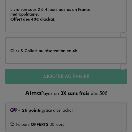
Livraison
Livraison sous 2 à 4 jours ouvrés en France
métropolitaine.
Offert dès 40€ d'achat.
Sélectionner l’option de livraison
Click & Collect ou réservation en 4h
Sélectionner l’option de livraiso
AJOUTER AU PANIER
Payez en
3X sans frais
dès 50€
+
26 points
grâce à cet achat
Retours
OFFERTS
30 jours