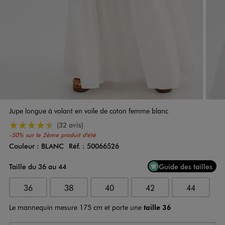
Jupe longue à volant en voile de coton femme blanc
4.5/5 de moyenne
(32 avis)
-50% sur le 2ème produit d'été
Couleur :
BLANC
Réf. :
50066526
Couleur
Choisissez votre Couleur
Taille du 36 au 44
Guide des tailles
36
38
40
42
44
Le mannequin mesure 175 cm et porte une
taille 36