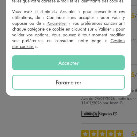
telles que votre adresse e-mail et les identifiants des cookies.
5
étoiles
24
Vous avez le choix d'« Accepter » pour consentir à ces
5
/
4
étoiles
4
utilisations, de « Continuer sans accepter » pour vous y
Avis vérifié et récompensé
opposer ou de «
Paramétrer
» vos préférences concernant
3
étoiles
4
chaque catégorie de cookie en cliquant sur « Valider » pour
2
étoiles
0
Très confortable
valider vos options. Vous pouvez à tout moment modifier
1
étoile
0
Avis du
26/07/2026
, suite à un
vos préférences en consultant notre page «
Gestion
13/07/2026
par
M.S.
des cookies
».
Trier les avis
Utile
(0)
Signaler
Accepter
5
/
Avis vérifié et récompensé
Paramétrer
Taille bien. Matière agréable 
Avis du
24/07/2026
, suite à un
11/07/2026
par
Josée G.
Utile
(0)
Signaler
5
/