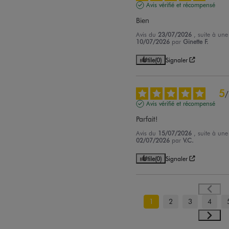
Avis vérifié et récompensé
Bien
Avis du
23/07/2026
, suite à un
10/07/2026
par
Ginette F.
Utile
(0)
Signaler
5
/
Avis vérifié et récompensé
Parfait!
Avis du
15/07/2026
, suite à un
02/07/2026
par
V.C.
Utile
(0)
Signaler
1
2
3
4