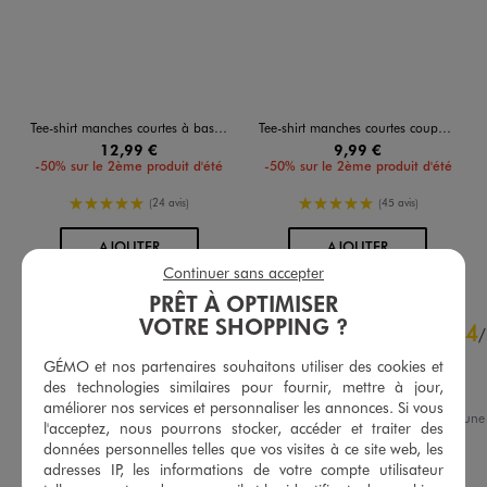
Tee-shirt manches courtes à basque et liens à nouer femme
Tee-shirt manches courtes coupe ample avec motif sur l’avant femme
12,99 €
9,99 €
-50% sur le 2ème produit d'été
-50% sur le 2ème produit d'été
5/5 de moyenne
5/5 de moyenne
(24 avis)
(45 avis)
AU PANIER
AU PANIER
AJOUTER
AJOUTER
Continuer sans accepter
PRÊT À OPTIMISER
4.6
VOTRE SHOPPING ?
4
/
5
/
Avis vérifié et récompensé
GÉMO et nos partenaires souhaitons utiliser des cookies et
des technologies similaires pour fournir, mettre à jour,
confortable
améliorer nos services et personnaliser les annonces. Si vous
Avis du
02/08/2026
, suite à un
l'acceptez, nous pourrons stocker, accéder et traiter des
03/07/2026
par
Sylvie O.
Basé sur
32
avis soumis à un
données personnelles telles que vos visites à ce site web, les
contrôle
adresses IP, les informations de votre compte utilisateur
Utile
(0)
Signaler
Voir tous les avis sur ce site