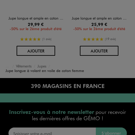
Jupe longue et ample en coton femme
Jupe longue et ample en coton rayé femme
29,99 €
25,99 €
-50% sur le 2ème produit d'été
-50% sur le 2ème produit d'été
5/5 de moyenne
5/5 de moyenne
(1 avis)
(19 avis)
AU PANIER
AU PANIER
AJOUTER
AJOUTER
Vêtements
Jupes
Accueil
Femme
Jupe longue à volant en voile de coton femme
390 MAGASINS EN FRANCE
Inscrivez-vous à notre newsletter
pour recevoir
les dernières offres de GÉMO !
S’abonner