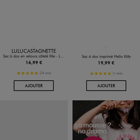
Disponible en 1 coloris
Disponible en 1 coloris
BEIGE STANDARD
BLANC STANDARD
LULUCASTAGNETTE
Sac à dos en velours côtelé fille - LuluCastagnette
Sac à dos imprimé Hello Kitty
16,99 €
19,99 €
5/5 de moyenne
5/5 de moyenne
(25 avis)
(1 avis)
AU PANIER
AU PANIER
AJOUTER
AJOUTER