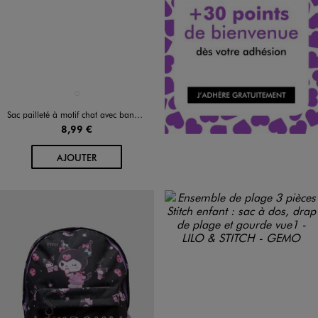
Disponible en 1 coloris
ROSE CLAIR
Sac pailleté à motif chat avec bandoulière fine fille
8,99 €
AU PANIER
AJOUTER