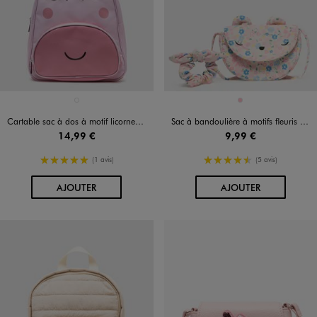
Disponible en 1 coloris
Disponible en 1 coloris
ROSE CLAIR
ROSE
Cartable sac à dos à motif licorne fille
Sac à bandoulière à motifs fleuris avec chouchou fille
14,99 €
9,99 €
5/5 de moyenne
4.5/5 de moyenne
(1 avis)
(5 avis)
AU PANIER
AU PANIER
AJOUTER
AJOUTER