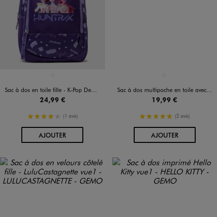
Disponible en 1 coloris
Disponible en 1 coloris
VIOLET FONCE
ROSE STANDARD
Sac à dos en toile fille - K-Pop Demon Hunters
Sac à dos multipoche en toile avec trousse assortie fille
24,99 €
19,99 €
4/5 de moyenne
5/5 de moyenne
(1 avis)
(2 avis)
AU PANIER
AU PANIER
AJOUTER
AJOUTER