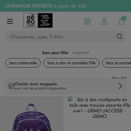
LIVRAISON OFFERTE
A partir de 40€
Aller au contenu principal
Aller à la navigation
RETRAIT ET LIVRAISON OFFERTE
en magasin
0
Choisir mon magasin
Mon compte
Mon pa
Afficher le menu
PAYEZ EN 3x SANS FRAIS
dès 50€
Chaussures, jupe, T-shirt…
Retours OFFERTS
pendant 30 jours
Sacs pour fille
chargement
Accessoires et Sacs
Sacs maternelle
Sacs à dos et cartables Fille
Sacs et pochet
Trier
Choisir mon magasin
pour voir les produits disponibles