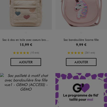
Disponible en 1 coloris
Disponible en 1 coloris
BEIGE STANDARD
ROSE STANDARD
Sac à dos en toile avec coeurs brodés fille
Sac bandoulière licorne fille
15,99 €
9,99 €
5/5 de moyenne
5/5 de moyenne
(10 avis)
(261 avis)
AU PANIER
AU PANIER
AJOUTER
AJOUTER