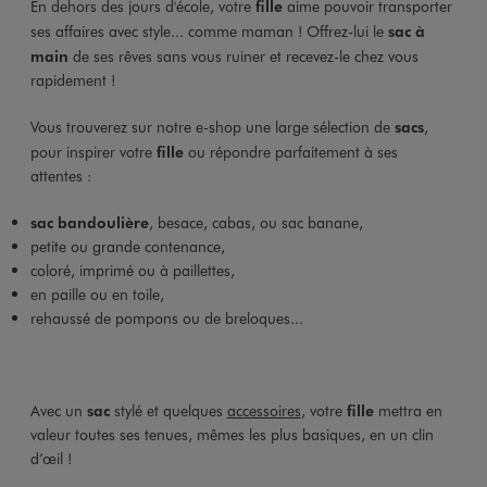
En dehors des jours d'école, votre
fille
aime pouvoir transporter
ses affaires avec style... comme maman ! Offrez-lui le
sac à
main
de ses rêves sans vous ruiner et recevez-le chez vous
rapidement !
Vous trouverez sur notre e-shop une large sélection de
sacs
,
pour inspirer votre
fille
ou répondre parfaitement à ses
attentes :
sac bandoulière
, besace, cabas, ou sac banane,
petite ou grande contenance,
coloré, imprimé ou à paillettes,
en paille ou en toile,
rehaussé de pompons ou de breloques...
Avec un
sac
stylé et quelques
accessoires
, votre
fille
mettra en
valeur toutes ses tenues, mêmes les plus basiques, en un clin
d’œil !