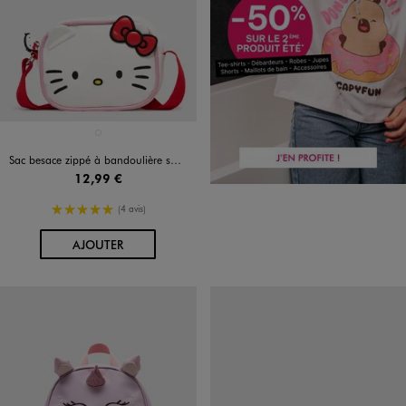
Disponible en 1 coloris
BLANC STANDARD
Sac besace zippé à bandoulière sangle fille - Hello Kitty
12,99 €
5/5 de moyenne
(4 avis)
AU PANIER
AJOUTER