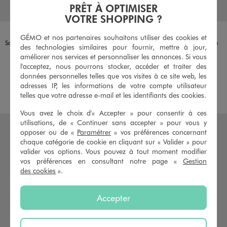
PRÊT À OPTIMISER
VOTRE SHOPPING ?
Disponible en 1 coloris
Disponible en 1 coloris
ROSE
BEIGE VIF
GÉMO et nos partenaires souhaitons utiliser des cookies et
Sac à bandoulière de forme ronde avec fleur en relief fille
Sac cabas en paille de papier fille
des technologies similaires pour fournir, mettre à jour,
12,99 €
12,99 €
améliorer nos services et personnaliser les annonces. Si vous
l'acceptez, nous pourrons stocker, accéder et traiter des
5/5 de moyenne
5/5 de moyenne
(6 avis)
(6 avis)
données personnelles telles que vos visites à ce site web, les
adresses IP, les informations de votre compte utilisateur
AU PANIER
AU PANIER
AJOUTER
AJOUTER
telles que votre adresse e-mail et les identifiants des cookies.
Vous avez le choix d'« Accepter » pour consentir à ces
utilisations, de « Continuer sans accepter » pour vous y
opposer ou de «
Paramétrer
» vos préférences concernant
chaque catégorie de cookie en cliquant sur « Valider » pour
valider vos options. Vous pouvez à tout moment modifier
vos préférences en consultant notre page «
Gestion
des cookies
».
Accepter