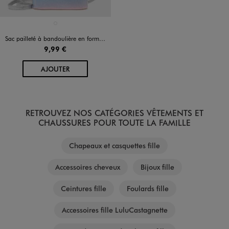
Disponible en 1 coloris
MULTICOLORE
Sac pailleté à bandoulière en forme de licorne fille
9,99 €
AU PANIER
AJOUTER
RETROUVEZ NOS CATÉGORIES VÊTEMENTS ET
CHAUSSURES POUR TOUTE LA FAMILLE
Chapeaux et casquettes fille
Accessoires cheveux
Bijoux fille
Ceintures fille
Foulards fille
Accessoires fille LuluCastagnette