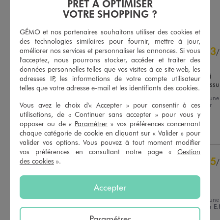
PRÊT À OPTIMISER
AU PANIER
AU PANIER
VOTRE SHOPPING ?
AJOUTER
AJOUTER
GÉMO et nos partenaires souhaitons utiliser des cookies et
des technologies similaires pour fournir, mettre à jour,
4.7
3
/
5
améliorer nos services et personnaliser les annonces. Si vous
/
l'acceptez, nous pourrons stocker, accéder et traiter des
Avis vérifié et récompensé
données personnelles telles que vos visites à ce site web, les
Très joli mais fermeture qui 
adresses IP, les informations de votre compte utilisateur
prend facilement dans le tissu
telles que votre adresse e-mail et les identifiants des cookies.
Avis du
30/07/2026
, suite à une
Basé sur
20
avis soumis à un
Vous avez le choix d'« Accepter » pour consentir à ces
expérience du
17/07/2026
par
contrôle
Marine B.
utilisations, de « Continuer sans accepter » pour vous y
Voir tous les avis sur ce site
opposer ou de «
Paramétrer
» vos préférences concernant
Utile
(0)
Signaler
chaque catégorie de cookie en cliquant sur « Valider » pour
5
étoiles
17
valider vos options. Vous pouvez à tout moment modifier
4
étoiles
1
vos préférences en consultant notre page «
Gestion
3
étoiles
1
5
des cookies
».
/
2
étoiles
1
Avis vérifié et récompensé
1
étoile
0
Vraiment trop beau
Accepter
Trier les avis
Avis du
23/07/2026
, suite à une
expérience du
08/07/2026
par
E.
Paramétrer