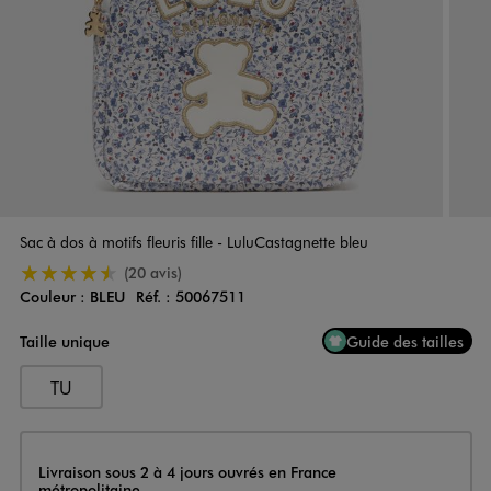
Sac à dos à motifs fleuris fille - LuluCastagnette bleu
4.5/5 de moyenne
(20 avis)
Couleur :
BLEU
Réf. :
50067511
Couleur
Choisissez votre Couleur
Taille unique
Guide des tailles
TU
Livraison
Livraison sous 2 à 4 jours ouvrés en France
métropolitaine.