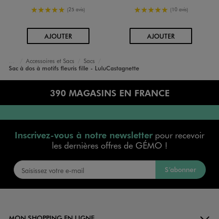
5/5 de moyenne
5/5 de moyenne
(25 avis)
(10 avis)
AU PANIER
AU PANIER
AJOUTER
AJOUTER
Accessoires et Sacs
Sacs
Accueil
Fille
Sac à dos à motifs fleuris fille - LuluCastagnette
390 MAGASINS EN FRANCE
Inscrivez-vous à notre newsletter
pour recevoir
les dernières offres de GÉMO !
S’abonner
MON SHOPPING EN LIGNE