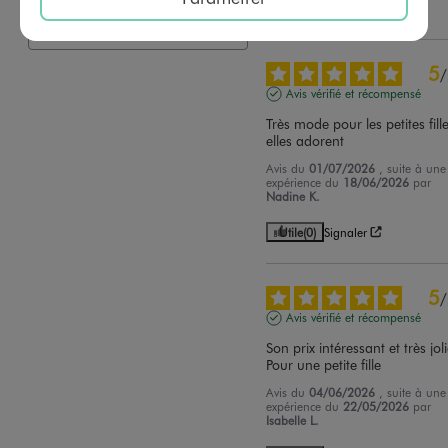
Utile
(0)
Signaler
5
/
Avis vérifié et récompensé
Très mode pour les petites fille
elles adorent
Avis du
01/07/2026
, suite à une
expérience du
18/06/2026
par
Nadine K.
Utile
(0)
Signaler
5
/
Avis vérifié et récompensé
Son prix intéressant et très jolie
Pour une petite fille
Avis du
04/06/2026
, suite à une
expérience du
22/05/2026
par
Isabelle L.