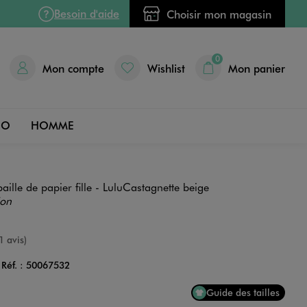
Besoin d'aide
Choisir mon magasin
0
Mon compte
Wishlist
Mon panier
DO
HOMME
aille de papier fille - LuluCastagnette beige
ion
e
1 avis)
Réf. :
50067532
Couleur
Guide des tailles