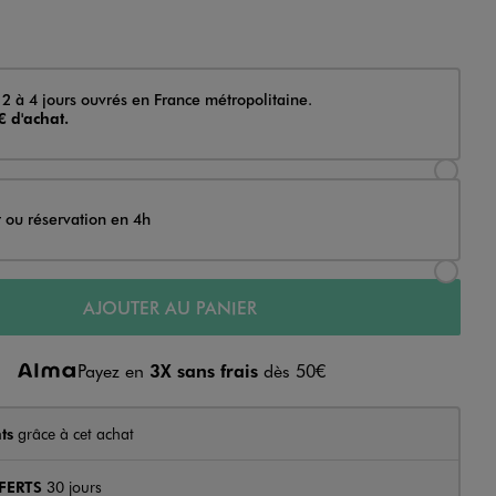
 2 à 4 jours ouvrés en France métropolitaine.
€ d'achat.
Sélectionner l’option de livraison Achat et li
t ou réservation en 4h
Sélectionner l’option de livraison Achat et r
AJOUTER AU PANIER
Payez en
3X sans frais
dès 50€
ts
grâce à cet achat
FERTS
30 jours