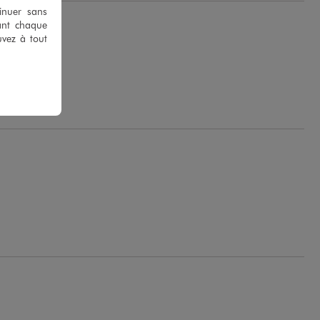
tinuer sans
ant chaque
uvez à tout
.