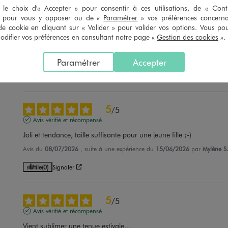
le choix d'« Accepter » pour consentir à ces utilisations, de « Con
5
» pour vous y opposer ou de «
Paramétrer
» vos préférences concern
/
5
de cookie en cliquant sur « Valider » pour valider vos options. Vous po
Avis vérifié et récompensé
ifier vos préférences en consultant notre page «
Gestion des cookies
».
Façille
Avis du
22/07/2026
, suite à une expérience du
07/07/2026
par
C.D.
Paramétrer
Accepter
Utile
(0)
Signaler
5
/
5
Avis vérifié et récompensé
Joli et tendance, taille suffisante pour une jeune fille ;-)
Avis du
08/07/2026
, suite à une expérience du
15/06/2026
par
Mylène S
Utile
(0)
Signaler
5
/
5
Avis vérifié et récompensé
Vient sublimer une tenue estivale...