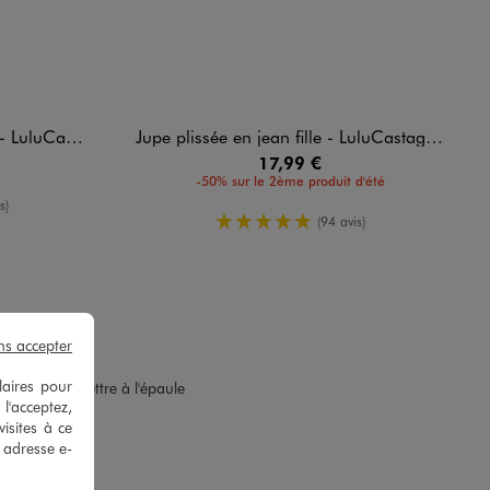
Castagnette
Jupe plissée en jean fille - LuluCastagnette
17,99 €
-50% sur le 2ème produit d'été
enne
s)
5/5 de moyenne
(94 avis)
ns accepter
laires pour
fait de me mettre à l'épaule
 l'acceptez,
ie F.
isites à ce
e adresse e-