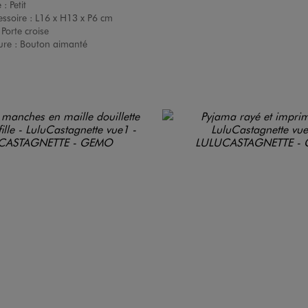
e :
Petit
ssoire :
L16 x H13 x P6 cm
:
Porte croise
ure :
Bouton aimanté