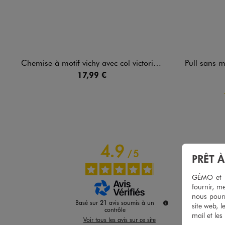
Chemise à motif vichy avec col victorien fille - LuluCastagnette
Pull sans manches en m
17,99 €
4.9
/
5
PRÊT 
GÉMO et no
fournir, me
nous pourr
Basé sur
21
avis soumis à un
site web, l
contrôle
mail et les
Voir tous les avis sur ce site