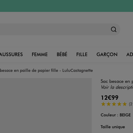
AUSSURES
FEMME
BÉBÉ
FILLE
GARÇON
A
besace en paille de papier fille - LuluCastagnette
Sac besace en p
Voir la descript
12€99
5/5 de moyenn
(2
Couleur :
BEIGE
Couleur
Choisissez votre 
Taille unique