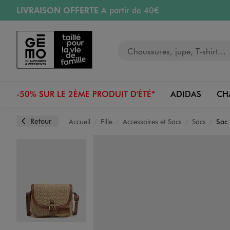
LIVRAISON OFFERTE
A partir de 40€
Aller au contenu principal
Aller à la navigation
RETRAIT ET LIVRAISON OFFERTE
en magasin
Votre recherche
RÉSERVATION GRATUITE
4h en magasin
Retours OFFERTS
pendant 30 jours
-50% SUR LE 2ÈME PRODUIT D'ÉTÉ*
ADIDAS
CH
Retour
Accueil
Fille
Accessoires et Sacs
Sacs
Sac 
Image 1 sur 2