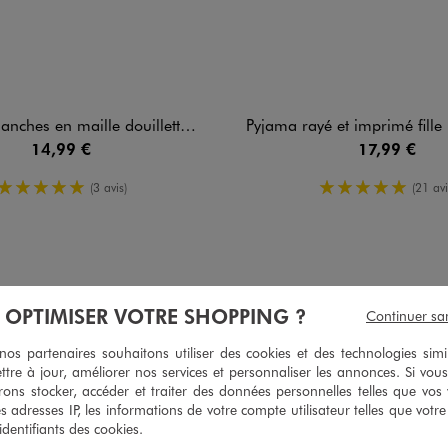
aille douillette extensible fille - LuluCastagnette
Pyjama rayé et imprimé fille - Lulu
14,99 €
17,99 €
5/5 de moyenne
5/5 de moy
(3 avis)
(21 avi
5
/
5
À OPTIMISER VOTRE SHOPPING ?
Continuer sa
Avis vérifié et récompensé
s partenaires souhaitons utiliser des cookies et des technologies simi
Bonne qualité petit sac fourre tout trés mignon j'aime beaucoup le 
ttre à jour, améliorer nos services et personnaliser les annonces. Si vous
Avis du
30/07/2026
, suite à une expérience du
17/07/2026
par
Anne-Mar
ons stocker, accéder et traiter des données personnelles telles que vos v
es adresses IP, les informations de votre compte utilisateur telles que votr
Utile
(0)
Signaler
 identifiants des cookies.