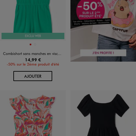
EXCLU WEB
Disponible en 2 coloris
ROUGE
VERT STANDARD
Combishort sans manches en viscose froissée fille
14,99 €
-50% sur le 2ème produit d'été
AU PANIER
AJOUTER