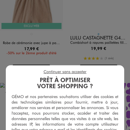
EXCLU WEB
Disponible en 1 coloris
Disponible en 1 coloris
NOIR STANDARD
BLEU CIEL
LULU CASTAGNETTE G4G D
Combishort à rayures pailletées fille - LuluCastagnette
Robe de cérémonie avec jupe à paillettes fille
19,99 €
17,99 €
-50% sur le 2ème produit d'été
4/5 de moyenne
(1 avis)
AU PANIER
AU PANIER
AJOUTER
AJOUTER
Continuer sans accepter
PRÊT À OPTIMISER
VOTRE SHOPPING ?
GÉMO et nos partenaires souhaitons utiliser des cookies et
des technologies similaires pour fournir, mettre à jour,
améliorer nos services et personnaliser les annonces. Si vous
l'acceptez, nous pourrons stocker, accéder et traiter des
données personnelles telles que vos visites à ce site web, les
adresses IP, les informations de votre compte utilisateur
telles que votre adresse e-mail et les identifiants des cookies.