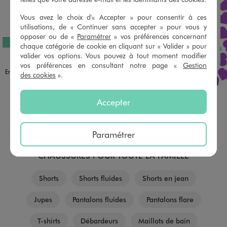
Vous avez le choix d'« Accepter » pour consentir à ces
utilisations, de « Continuer sans accepter » pour vous y
opposer ou de «
Paramétrer
» vos préférences concernant
EXCLU WEB
chaque catégorie de cookie en cliquant sur « Valider » pour
valider vos options. Vous pouvez à tout moment modifier
Disponible en 1 coloris
BLEU STANDARD
vos préférences en consultant notre page «
Gestion
Ensemble 2 pièces tee-shirt et leggings court fille - Pat Patrouille
des cookies
».
17,99 €
Accepter
AU PANIER
AJOUTER
Paramétrer
RETROUVEZ NOS CATÉGORIES VÊTEMENTS ET
CHAUSSURES POUR TOUTE LA FAMILLE
Shorts
Shorts fluides
Shorts en jean
Jupes
Pantalons fluides
Pantalons flare
T-shirts
Débardeurs
Maillots de bain