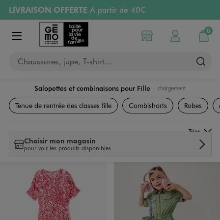
LIVRAISON OFFERTE
A partir de 40€
Aller au contenu principal
Aller à la navigation
RETRAIT ET LIVRAISON OFFERTE
en magasin
0
Choisir mon magasin
Mon compte
Mon pa
Afficher le menu
PAYEZ EN 3x SANS FRAIS
dès 50€
Chaussures, jupe, T-shirt…
Retours OFFERTS
pendant 30 jours
Salopettes et combinaisons pour Fille
chargement
Vêtements
Tenue de rentrée des classes fille
Combishorts
Robes
Trier
Choisir mon magasin
pour voir les produits disponibles