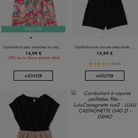
EXCLU WEB
Disponible en 2 coloris
Disponible en 2 coloris
ROUGE
VERT STANDARD
JAUNE FONCE
NOIR STANDARD
Combishort sans manches en viscose froissée fille
Combishort en viscose avec buste smocké fille
14,99 €
15,99 €
-50% sur le 2ème produit d'été
4.5/5 de moyenne
(8 avis)
AU PANIER
AU PANIER
AJOUTER
AJOUTER