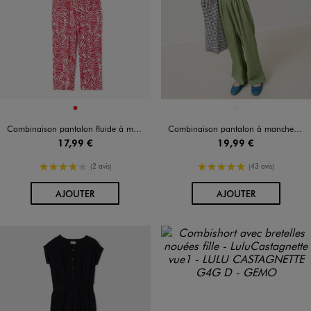
Disponible en 1 coloris
Disponible en 1 coloris
ROUGE
VERT STANDARD
Combinaison pantalon fluide à motif fleuri fille
Combinaison pantalon à manches courtes fille
17,99 €
19,99 €
4/5 de moyenne
5/5 de moyenne
(2 avis)
(43 avis)
AU PANIER
AU PANIER
AJOUTER
AJOUTER