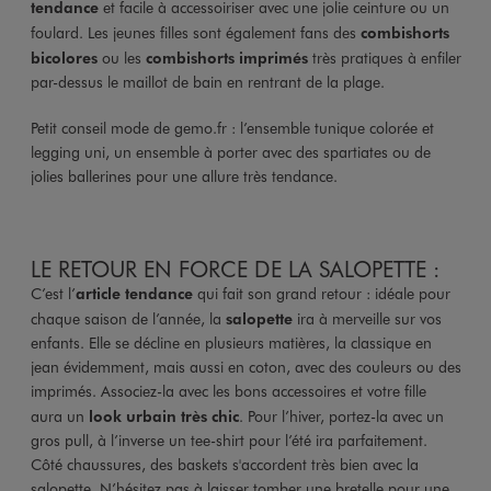
tendance
et facile à accessoiriser avec une jolie ceinture ou un
foulard. Les jeunes filles sont également fans des
combishorts
bicolores
ou les
combishorts imprimés
très pratiques à enfiler
par-dessus le maillot de bain en rentrant de la plage.
Petit conseil mode de gemo.fr : l’ensemble tunique colorée et
legging uni, un ensemble à porter avec des spartiates ou de
jolies ballerines pour une allure très tendance.
LE RETOUR EN FORCE DE LA SALOPETTE :
C’est l’
article tendance
qui fait son grand retour : idéale pour
chaque saison de l’année, la
salopette
ira à merveille sur vos
enfants. Elle se décline en plusieurs matières, la classique en
jean évidemment, mais aussi en coton, avec des couleurs ou des
imprimés. Associez-la avec les bons accessoires et votre fille
aura un
look urbain très chic
. Pour l’hiver, portez-la avec un
gros pull, à l’inverse un tee-shirt pour l’été ira parfaitement.
Côté chaussures, des baskets s'accordent très bien avec la
salopette. N’hésitez pas à laisser tomber une bretelle pour une