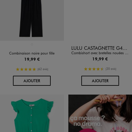
Disponible en 1 coloris
Disponible en 1 coloris
NOIR STANDARD
ROUGE STANDARD
LULU CASTAGNETTE G4G D
Combishort avec bretelles nouées fille - LuluCastagnette
Combinaison noire pour fille
19,99 €
19,99 €
4.5/5 de moyenne
5/5 de moyenne
(20 avis)
(62 avis)
AU PANIER
AU PANIER
AJOUTER
AJOUTER