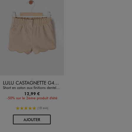
Disponible en 1 coloris
BEIGE STANDARD
LULU CASTAGNETTE G4G D
Short en coton aux finitions dentelées bébé fille - LuluCastagnette
12,99 €
-50% sur le 2ème produit d'été
5/5 de moyenne
(18 avis)
AU PANIER
AJOUTER