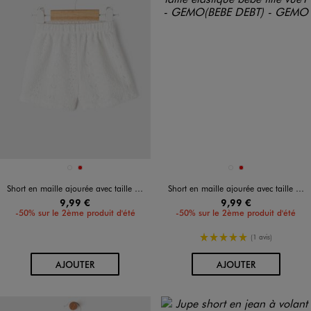
Disponible en 2 coloris
Disponible en 2 coloris
BLANC VIF
ROUGE
BLANC VIF
ROUGE
Short en maille ajourée avec taille élastique bébé fille
Short en maille ajourée avec taille élastique bébé fille
9,99 €
9,99 €
-50% sur le 2ème produit d'été
-50% sur le 2ème produit d'été
5/5 de moyenne
(1 avis)
AU PANIER
AU PANIER
AJOUTER
AJOUTER