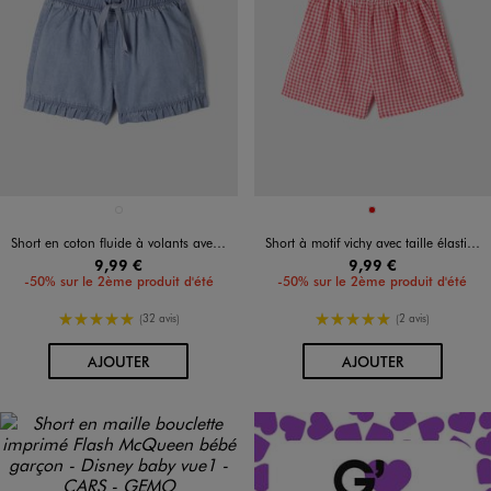
Disponible en 1 coloris
Disponible en 1 coloris
BLEU CLAIR
ROUGE
Short en coton fluide à volants avec taille ajustable bébé fille
Short à motif vichy avec taille élastique bébé fille
9,99 €
9,99 €
-50% sur le 2ème produit d'été
-50% sur le 2ème produit d'été
5/5 de moyenne
5/5 de moyenne
(32 avis)
(2 avis)
AU PANIER
AU PANIER
AJOUTER
AJOUTER