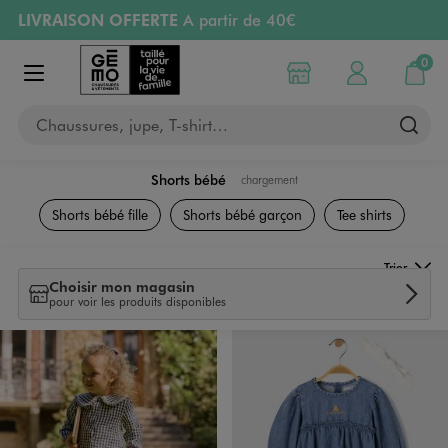
LIVRAISON OFFERTE
A partir de 40€
Aller au contenu principal
Aller à la navigation
RETRAIT ET LIVRAISON OFFERTE
en magasin
0
Choisir mon magasin
Mon compte
Mon pa
Afficher le menu
PAYEZ EN 3x SANS FRAIS
dès 50€
Chaussures, jupe, T-shirt…
Retours OFFERTS
pendant 30 jours
Shorts bébé
chargement
Vêtements
Shorts bébé fille
Shorts bébé garçon
Tee shirts
Trier
Choisir mon magasin
pour voir les produits disponibles