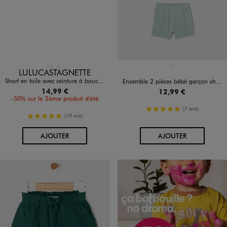
Disponible en 2 coloris
Disponible en 1 coloris
BLEU CLAIR
ROUGE STANDARD
VERT CLAIR
LULUCASTAGNETTE
Short en toile avec ceinture à boucle bébé garçon - LuluCastagnette
Ensemble 2 pièces bébé garçon short et polo
14,99 €
12,99 €
-50% sur le 2ème produit d'été
5/5 de moyenne
(7 avis)
5/5 de moyenne
(19 avis)
AU PANIER
AU PANIER
AJOUTER
AJOUTER