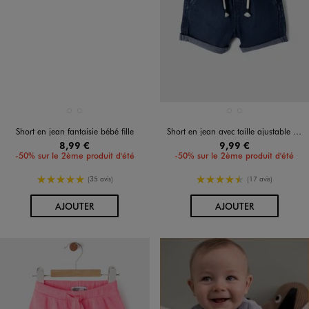
Disponible en 2 coloris
Disponible en 2 coloris
BEIGE CLAIR
ROSE VIF
BLEU CLAIR
BLEU STANDARD
Short en jean fantaisie bébé fille
Short en jean avec taille ajustable bébé garçon
8,99 €
9,99 €
-50% sur le 2ème produit d'été
-50% sur le 2ème produit d'été
5/5 de moyenne
4.5/5 de moyenne
(35 avis)
(17 avis)
AU PANIER
AU PANIER
AJOUTER
AJOUTER