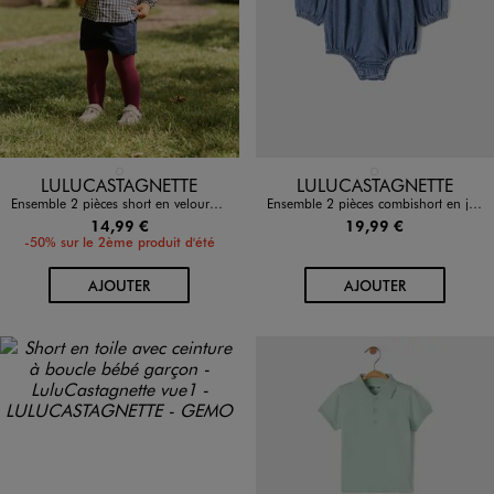
Disponible en 1 coloris
Disponible en 1 coloris
BLEU FONCE
BLEU STANDARD
LULUCASTAGNETTE
LULUCASTAGNETTE
Ensemble 2 pièces short en velours + collant épais bébé fille - LuluCastagnette
Ensemble 2 pièces combishort en jean et bandeau bébé fille - LuluCastagnette
14,99 €
19,99 €
-50% sur le 2ème produit d'été
AU PANIER
AU PANIER
AJOUTER
AJOUTER