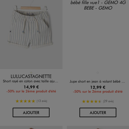
Disponible en 1 coloris
Disponible en 1 coloris
ECRU
BLEU CLAIR
LULUCASTAGNETTE
Short rayé en coton avec taille ajustable bébé garçon - LuluCastagnette
Jupe short en jean à volant bébé fille
14,99 €
12,99 €
-50% sur le 2ème produit d'été
-50% sur le 2ème produit d'été
5/5 de moyenne
4.5/5 de moyenne
(13 avis)
(29 avis)
AU PANIER
AU PANIER
AJOUTER
AJOUTER