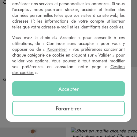
améliorer nos services et personnaliser les annonces. Si vous
l'acceptez, nous pourrons stocker, accéder et traiter des
données personnelles telles que vos visites à ce site web, les
adresses IP, les informations de votre compte utilisateur
telles que votre adresse e-mail et les identifiants des cookies.
Vous avez le choix d'« Accepter » pour consentir à ces
utilisations, de « Continuer sans accepter » pour vous y
opposer ou de «
Paramétrer
» vos préférences concernant
chaque catégorie de cookie en cliquant sur « Valider » pour
valider vos options. Vous pouvez à tout moment modifier
vos préférences en consultant notre page «
Gestion
des cookies
».
Disponible en 2 coloris
Disponible en 5 coloris
BLEU CLAIR
BLEU STANDARD
BEIGE STANDARD
BLEU CLAIR
MARRON STANDARD
OCRE
VERT FONCE
Short en jean avec taille ajustable bébé garçon
Bermuda en coton avec taille ajustable bébé garçon
9,99 €
9,99 €
Accepter
-50% sur le 2ème produit d'été
-50% sur le 2ème produit d'été
5/5 de moyenne
4.5/5 de moyenne
(16 avis)
(17 avis)
Paramétrer
AU PANIER
AU PANIER
AJOUTER
AJOUTER