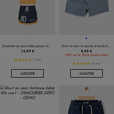
Disponible en 1 coloris
Disponible en 1 coloris
JAUNE FONCE
BLEU
Ensemble de sport bébé garçon tee-shirt et short — Camps United
Short en jean à rayures et bords francs bébé fille
15,99 €
9,99 €
-50% sur le 2ème produit d'été
5/5 de moyenne
(7 avis)
5/5 de moyenne
(25 avis)
AU PANIER
AU PANIER
AJOUTER
AJOUTER