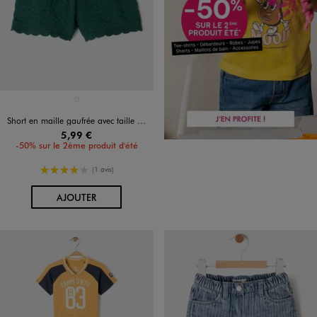
Disponible en 1 coloris
VERT FONCE
Short en maille gaufrée avec taille élastique bébé fille
5,99 €
-50% sur le 2ème produit d'été
4/5 de moyenne
(1 avis)
AU PANIER
AJOUTER