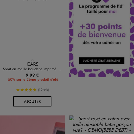
Disponible en 1 coloris
ROUGE STANDARD
CARS
Short en maille bouclette imprimé Flash McQueen bébé garçon - Disney baby
9,99 €
-50% sur le 2ème produit d'été
5/5 de moyenne
(10 avis)
AU PANIER
AJOUTER