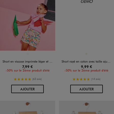
Disponible en 1 coloris
Disponible en 1 coloris
BLANC
BEIGE
Short en viscose imprimée léger et fluide bébé fille
Short rayé en coton avec taille ajustable bébé garçon
7,99 €
9,99 €
-50% sur le 2ème produit d'été
-50% sur le 2ème produit d'été
5/5 de moyenne
5/5 de moyenne
(63 avis)
(14 avis)
AU PANIER
AU PANIER
AJOUTER
AJOUTER