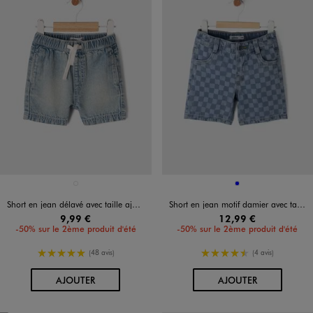
Disponible en 1 coloris
Disponible en 1 coloris
BLEU STANDARD
BLEU
Short en jean délavé avec taille ajustable bébé garçon
Short en jean motif damier avec taille ajustable bébé garçon
9,99 €
12,99 €
-50% sur le 2ème produit d'été
-50% sur le 2ème produit d'été
5/5 de moyenne
4.5/5 de moyenne
(48 avis)
(4 avis)
AU PANIER
AU PANIER
AJOUTER
AJOUTER