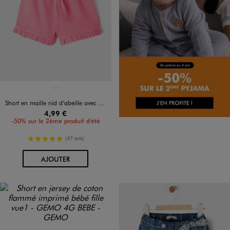
Disponible en 1 coloris
ROSE VIF
Short en maille nid d’abeille avec volants bébé fille
4,99 €
-50% sur le 2ème produit d'été
5/5 de moyenne
(47 avis)
AU PANIER
AJOUTER