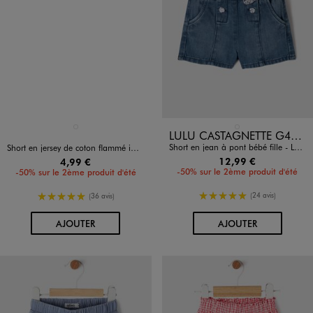
Disponible en 1 coloris
Disponible en 1 coloris
BLANC STANDARD
BLEU STANDARD
LULU CASTAGNETTE G4G D
Short en jean à pont bébé fille - LuluCastagnette
Short en jersey de coton flammé imprimé bébé fille
12,99 €
4,99 €
-50% sur le 2ème produit d'été
-50% sur le 2ème produit d'été
5/5 de moyenne
5/5 de moyenne
(24 avis)
(36 avis)
AU PANIER
AU PANIER
AJOUTER
AJOUTER