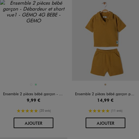
Disponible en 2 coloris
Disponible en 1 coloris
BLANC
VERT CLAIR
OCRE
Ensemble 2 pièces bébé garçon - Débardeur et short
Ensemble 2 pièces bébé garçon polo et short
9,99 €
14,99 €
5/5 de moyenne
5/5 de moyenne
(20 avis)
(11 avis)
AU PANIER
AU PANIER
AJOUTER
AJOUTER