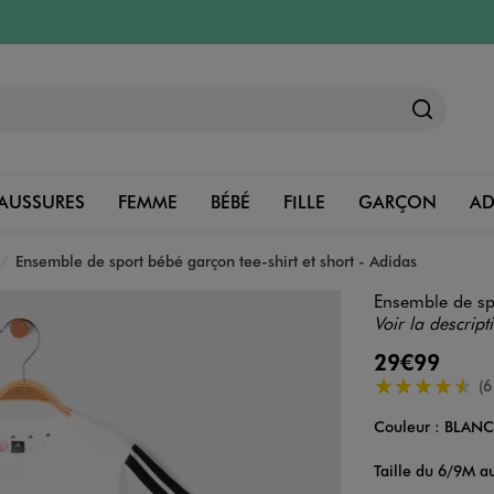
AUSSURES
FEMME
BÉBÉ
FILLE
GARÇON
A
Ensemble de sport bébé garçon tee-shirt et short - Adidas
Ensemble de spo
Voir la descript
29€99
4.5/5 de moye
(6
Couleur :
BLAN
Couleur
Choisissez votre 
Taille du 6/9M a