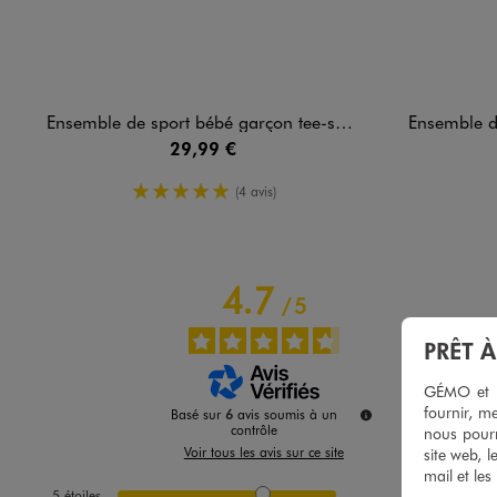
Image 9 sur 9
Ensemble de sport bébé garçon tee-shirt et short - Adidas
Ensemble de sport bé
29,99 €
5/5 de moyenne
(4 avis)
4.7
/
5
PRÊT 
GÉMO et no
fournir, me
Basé sur
6
avis soumis à un
contrôle
nous pourr
Voir tous les avis sur ce site
site web, l
mail et les
5
étoiles
4