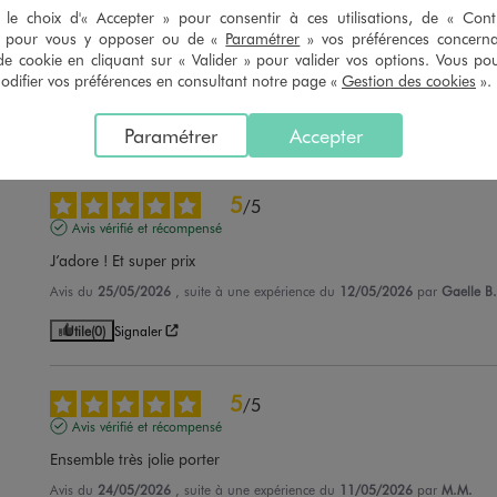
5
/
5
le choix d'« Accepter » pour consentir à ces utilisations, de « Con
Avis vérifié et récompensé
» pour vous y opposer ou de «
Paramétrer
» vos préférences concern
de cookie en cliquant sur « Valider » pour valider vos options. Vous po
Bien de calite
ifier vos préférences en consultant notre page «
Gestion des cookies
».
Avis du
04/06/2026
, suite à une expérience du
21/05/2026
par
Karima Z
Paramétrer
Accepter
Utile
(0)
Signaler
5
/
5
Avis vérifié et récompensé
J’adore ! Et super prix
Avis du
25/05/2026
, suite à une expérience du
12/05/2026
par
Gaelle B.
Utile
(0)
Signaler
5
/
5
Avis vérifié et récompensé
Ensemble très jolie porter
Avis du
24/05/2026
, suite à une expérience du
11/05/2026
par
M.M.