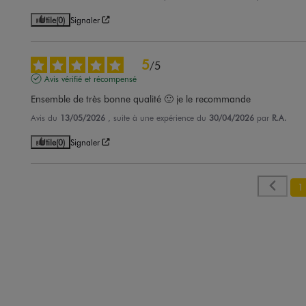
Utile
(0)
Signaler
5
/
5
Avis vérifié et récompensé
Ensemble de très bonne qualité 🙂 je le recommande
Avis du
13/05/2026
, suite à une expérience du
30/04/2026
par
R.A.
Utile
(0)
Signaler
1