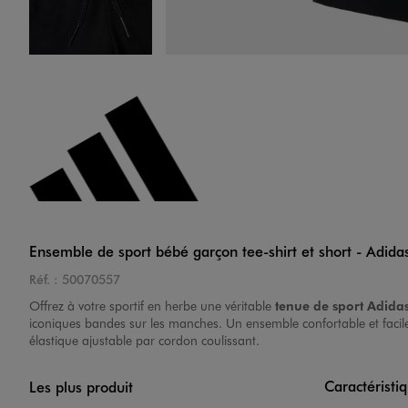
Image 4 sur 9
Image 5 sur 9
Ensemble de sport bébé garçon tee-shirt et short - Adida
Réf. :
50070557
Offrez à votre sportif en herbe une véritable
tenue de sport Adida
iconiques bandes sur les manches. Un ensemble confortable et facile 
élastique ajustable par cordon coulissant.
Caractéristi
Les plus produit
Image 6 sur 9