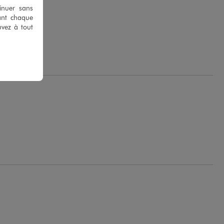
tinuer sans
ant chaque
uvez à tout
.