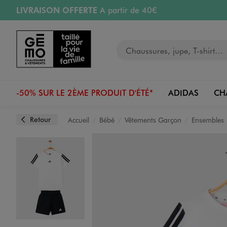
LIVRAISON OFFERTE
A partir de 40€
Aller au contenu principal
Aller à la navigation
RETRAIT ET LIVRAISON OFFERTE
en magasin
Votre recherche
RÉSERVATION GRATUITE
4h en magasin
Retours OFFERTS
pendant 30 jours
-50% SUR LE 2ÈME PRODUIT D'ÉTÉ*
ADIDAS
CH
Retour
Accueil
Bébé
Vêtements Garçon
Ensembles
Image 1 sur 9