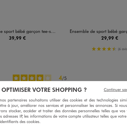
bé garçon tee-shirt et short - Adidas X Disney
Ensemble de sport bébé garçon tee-shirt et s
39,99 €
29,99 €
4.5/5 de m
(6 avis
4
/
5
Avis vérifié et récompensé
À OPTIMISER VOTRE SHOPPING ?
Continuer sa
Sympa
s partenaires souhaitons utiliser des cookies et des technologies simi
Avis du
02/07/2026
, suite à une expérience du
19/06/2026
par
Jocelyne 
ttre à jour, améliorer nos services et personnaliser les annonces. Si vous
Utile
(0)
Signaler
ons stocker, accéder et traiter des données personnelles telles que vos v
es adresses IP, les informations de votre compte utilisateur telles que votr
 identifiants des cookies.