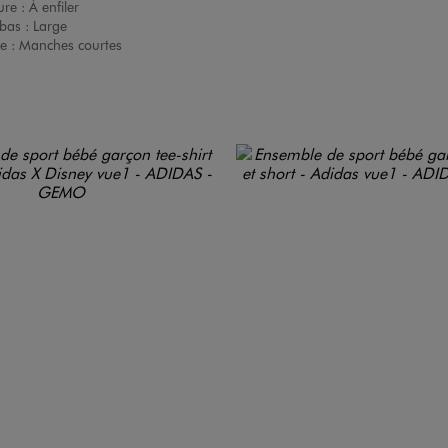
ure :
À enfiler
bas :
Large
e :
Manches courtes