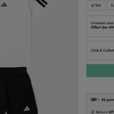
6/9M
9
Livraison
Livraison sous
Offert dès 40
Click & Collec
+
30 poin
Retours
OF