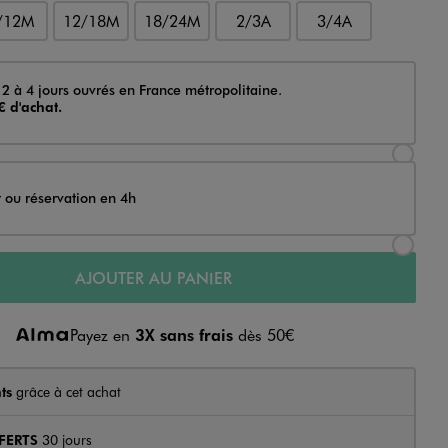
/12M
12/18M
18/24M
2/3A
3/4A
 2 à 4 jours ouvrés en France métropolitaine.
€ d'achat.
Sélectionner l’option de livraison Achat et li
t ou réservation en 4h
Sélectionner l’option de livraison Achat et r
AJOUTER AU PANIER
Payez en
3X sans frais
dès 50€
ts
grâce à cet achat
FERTS
30 jours