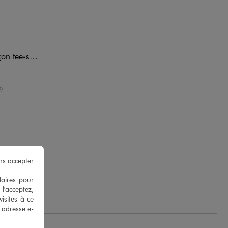
hort - Adidas
oyenne
)
ns accepter
laires pour
L.
 l'acceptez,
isites à ce
e adresse e-