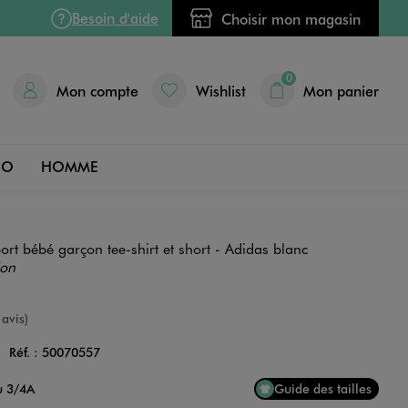
Besoin d'aide
Choisir mon magasin
0
Mon compte
Wishlist
Mon panier
DO
HOMME
rt bébé garçon tee-shirt et short - Adidas blanc
ion
nne
 avis)
C
Réf. :
50070557
Couleur
u 3/4A
Guide des tailles