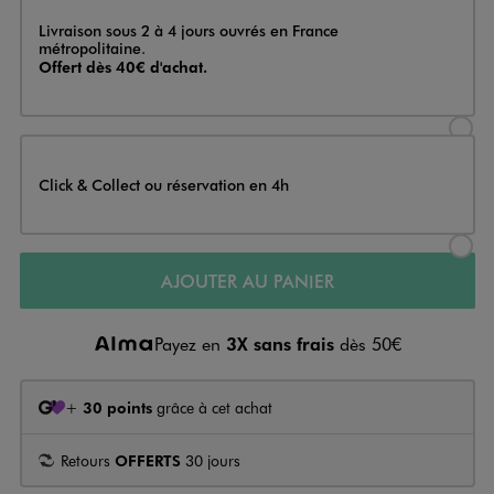
Livraison
Livraison sous 2 à 4 jours ouvrés en France
métropolitaine.
Offert dès 40€ d'achat.
Sélectionner l’option de livraison
Click & Collect ou réservation en 4h
Sélectionner l’option de livraiso
AJOUTER AU PANIER
Payez en
3X sans frais
dès 50€
+
30 points
grâce à cet achat
Retours
OFFERTS
30 jours