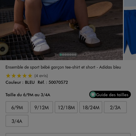
1
Sur 7
2
Sur 7
3
Sur 7
4
Sur 7
5
Sur 7
6
Sur 7
7
Sur 7
Ensemble de sport bébé garçon tee-shirt et short - Adidas bleu
5/5 de moyenne
(4 avis)
Couleur :
BLEU
Réf. :
50070572
Couleur
Choisissez votre Couleur
Taille du 6/9M au 3/4A
Guide des tailles
6/9M
9/12M
12/18M
18/24M
2/3A
3/4A