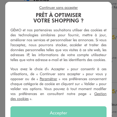
Avis du
28/07/2026
, suite à une
Basé sur
4
avis soumis à un
Continuer sans accepter
expérience du
14/07/2026
par
Ka
contrôle
C.
Voir tous les avis sur ce site
PRÊT À OPTIMISER
VOTRE SHOPPING ?
Utile
(0)
Signaler
5
étoiles
4
4
étoiles
0
GÉMO et nos partenaires souhaitons utiliser des cookies et
des technologies similaires pour fournir, mettre à jour,
3
étoiles
0
5
/
améliorer nos services et personnaliser les annonces. Si vous
2
étoiles
0
Avis vérifié et récompensé
l'acceptez, nous pourrons stocker, accéder et traiter des
1
étoile
0
données personnelles telles que vos visites à ce site web, les
J’adore 🥰
adresses IP, les informations de votre compte utilisateur
Trier les avis
Avis du
23/06/2026
, suite à une
telles que votre adresse e-mail et les identifiants des cookies.
expérience du
10/06/2026
par
Isabelle B.
Vous avez le choix d'« Accepter » pour consentir à ces
utilisations, de « Continuer sans accepter » pour vous y
Utile
(0)
Signaler
opposer ou de «
Paramétrer
» vos préférences concernant
chaque catégorie de cookie en cliquant sur « Valider » pour
valider vos options. Vous pouvez à tout moment modifier
5
/
vos préférences en consultant notre page «
Gestion
Avis vérifié et récompensé
des cookies
».
Super ensemble super couleu
Accepter
Avis du
11/06/2026
, suite à une
expérience du
29/05/2026
par