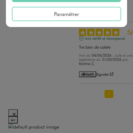
Sabrina S.
Paramétrer
Utile
(0)
Signaler
5
/
Avis vérifié et récompensé
Tre bien de calete
Avis du
04/06/2026
, suite à une
expérience du
21/05/2026
par
Karima Z.
Utile
(0)
Signaler
1