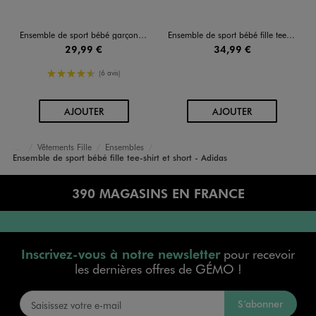
Ensemble de sport bébé garçon tee-shirt et short - Adidas
Ensemble de sport bébé fille tee-shirt et short cycliste - Adidas Glam Seasonals
29,99 €
34,99 €
4.5/5 de moyenne
(6 avis)
AU PANIER
AU PANIER
AJOUTER
AJOUTER
Vêtements Fille
Ensembles
Accueil
Bébé
Ensemble de sport bébé fille tee-shirt et short - Adidas
390 MAGASINS EN FRANCE
Inscrivez-vous à notre newsletter
pour recevoir
les dernières offres de GÉMO !
S’abonner