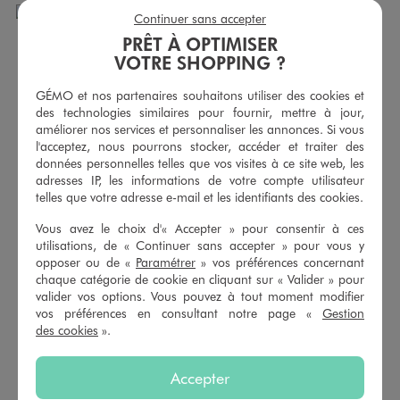
Continuer sans accepter
PRÊT À OPTIMISER
VOTRE SHOPPING ?
GÉMO et nos partenaires souhaitons utiliser des cookies et
des technologies similaires pour fournir, mettre à jour,
améliorer nos services et personnaliser les annonces. Si vous
l'acceptez, nous pourrons stocker, accéder et traiter des
données personnelles telles que vos visites à ce site web, les
adresses IP, les informations de votre compte utilisateur
telles que votre adresse e-mail et les identifiants des cookies.
Vous avez le choix d'« Accepter » pour consentir à ces
utilisations, de « Continuer sans accepter » pour vous y
Ensemble de sport bébé fille tee-shirt et short - Adidas
Ensemble de sport bébé fille tee-shirt et short cycliste - Adidas Glam Seasonals
opposer ou de «
Paramétrer
» vos préférences concernant
29,99 €
34,99 €
chaque catégorie de cookie en cliquant sur « Valider » pour
valider vos options. Vous pouvez à tout moment modifier
5/5 de moyenne
(1 avis)
vos préférences en consultant notre page «
Gestion
des cookies
».
AU PANIER
AU PANIER
AJOUTER
AJOUTER
Accepter