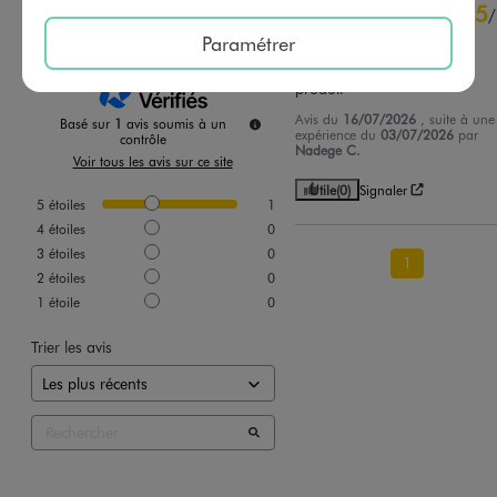
5
5
/
5
/
Avis vérifié et récompensé
Paramétrer
Pour un cadeau , très bon 
produit
Avis du
16/07/2026
, suite à une
Basé sur
1
avis soumis à un
expérience du
03/07/2026
par
contrôle
Nadege C.
Voir tous les avis sur ce site
Utile
(0)
Signaler
5
étoiles
1
4
étoiles
0
3
étoiles
0
1
2
étoiles
0
1
étoile
0
Trier les avis