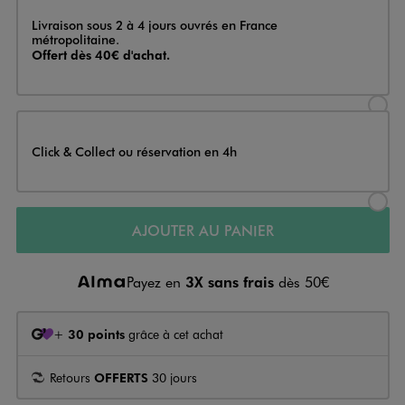
Livraison
Livraison sous 2 à 4 jours ouvrés en France
métropolitaine.
Offert dès 40€ d'achat.
Sélectionner l’option de livraison
Click & Collect ou réservation en 4h
Sélectionner l’option de livraiso
AJOUTER AU PANIER
Payez en
3X sans frais
dès 50€
+
30 points
grâce à cet achat
Retours
OFFERTS
30 jours