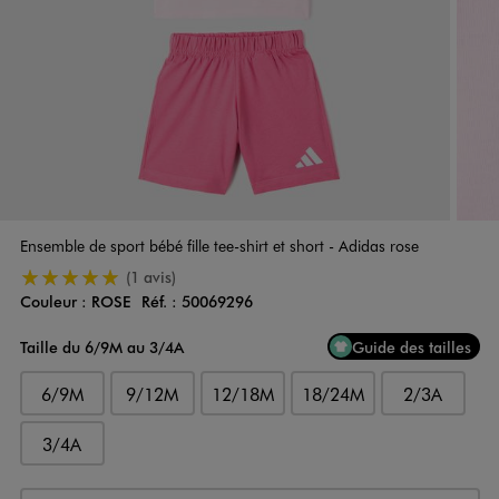
Ensemble de sport bébé fille tee-shirt et short - Adidas rose
5/5 de moyenne
(1 avis)
Couleur :
ROSE
Réf. :
50069296
Couleur
Choisissez votre Couleur
Taille du 6/9M au 3/4A
Guide des tailles
6/9M
9/12M
12/18M
18/24M
2/3A
3/4A