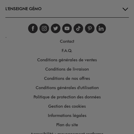
L'ENSEIGNE GÉMO
Suivez-nous sur faceboo
Suivez-nous sur inst
Suivez-nous sur twi
Suivez-nous sur
Suivez-nous s
Suivez-nou
Suivez-
.
Contact
F.A.Q.
Conditions générales de ventes
Conditions de livraison
Conditions de nos offres
Conditions générales d'utilisation
Politique de protection des données
Gestion des cookies
Informations légales
Plan du site
Accessibilité : moyennement conforme