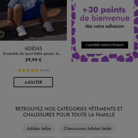
Disponible en 1 coloris
BLEU STANDARD
ADIDAS
Ensemble de sport bébé garçon tee-shirt et short - Adidas
29,99 €
5/5 de moyenne
(4 avis)
AU PANIER
AJOUTER
RETROUVEZ NOS CATÉGORIES VÊTEMENTS ET
CHAUSSURES POUR TOUTE LA FAMILLE
Adidas bébé
Chaussures Adidas bébé