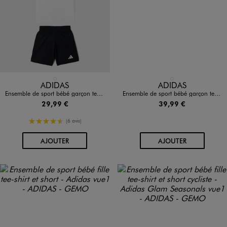
Disponible en 1 coloris
Disponible en 1 coloris
BLANC STANDARD
ORANGE STANDARD
ADIDAS
ADIDAS
Ensemble de sport bébé garçon tee-shirt et short - Adidas
Ensemble de sport bébé garçon tee-shirt et short - Adidas X Disney
29,99 €
39,99 €
4.5/5 de moyenne
(6 avis)
AU PANIER
AU PANIER
AJOUTER
AJOUTER