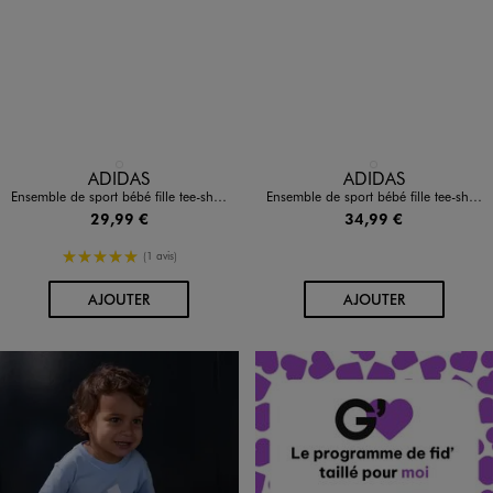
Disponible en 1 coloris
Disponible en 1 coloris
ROSE STANDARD
BLANC STANDARD
ADIDAS
ADIDAS
Ensemble de sport bébé fille tee-shirt et short - Adidas
Ensemble de sport bébé fille tee-shirt et short cycliste - Adidas Glam Seasonals
29,99 €
34,99 €
5/5 de moyenne
(1 avis)
AU PANIER
AU PANIER
AJOUTER
AJOUTER