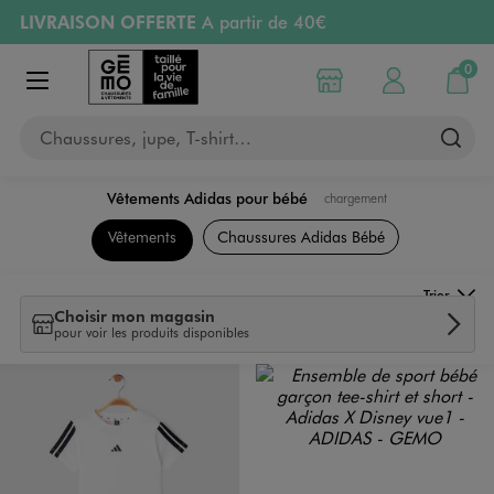
LIVRAISON OFFERTE
A partir de 40€
Aller au contenu principal
Aller à la navigation
RETRAIT ET LIVRAISON OFFERTE
en magasin
0
Choisir mon magasin
Mon compte
Mon pa
Afficher le menu
PAYEZ EN 3x SANS FRAIS
dès 50€
Chaussures, jupe, T-shirt…
Retours OFFERTS
pendant 30 jours
Vêtements Adidas pour bébé
chargement
L Marques
Vêtements
Chaussures Adidas Bébé
Trier
Choisir mon magasin
pour voir les produits disponibles