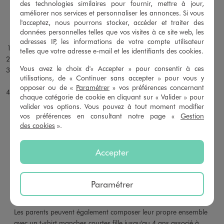
des technologies similaires pour fournir, mettre à jour,
légèrement supérieure permet souvent de profiter plus
améliorer nos services et personnaliser les annonces. Si vous
longtemps de la tenue, sans choisir une coupe excessivement
l'acceptez, nous pourrons stocker, accéder et traiter des
large.
données personnelles telles que vos visites à ce site web, les
adresses IP, les informations de votre compte utilisateur
Vérifiez l’âge et la taille actuelle de bébé.
telles que votre adresse e-mail et les identifiants des cookies.
Choisissez un ensemble adapté à la saison de l’anniversaire.
Vous avez le choix d'« Accepter » pour consentir à ces
Privilégiez une couleur facile à combiner avec les vêtements déjà
utilisations, de « Continuer sans accepter » pour vous y
présents.
opposer ou de «
Paramétrer
» vos préférences concernant
Ajoutez une paire de baskets pour créer un cadeau complet.
chaque catégorie de cookie en cliquant sur « Valider » pour
valider vos options. Vous pouvez à tout moment modifier
LES ENSEMBLES ADIDAS D’ÉTÉ OFFRENT
vos préférences en consultant notre page «
Gestion
LÉGÈRETÉ ET LIBERTÉ DE MOUVEMENT
des cookies
».
Pour l’été, l’ensemble t-shirt et short Adidas est la solution
la plus légère et la plus pratique.
Le t-shirt accompagne les
Accepter
mouvements sans gêner le haut du corps, tandis que le short à
coupe droite laisse les jambes libres. Cette association convient
aux promenades, aux journées à la crèche, aux vacances ou
Paramétrer
aux moments de jeu à la maison.
Les parents peuvent également composer leur propre ensemble
avec un
t-shirt manches courtes fille jusqu'au 4 ans
associé à