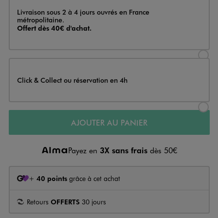
Livraison
Livraison sous 2 à 4 jours ouvrés en France
métropolitaine.
Offert dès 40€ d'achat.
Sélectionner l’option de livraison
Click & Collect ou réservation en 4h
Sélectionner l’option de livraiso
AJOUTER AU PANIER
Payez en
3X sans frais
dès 50€
+
40 points
grâce à cet achat
Retours
OFFERTS
30 jours