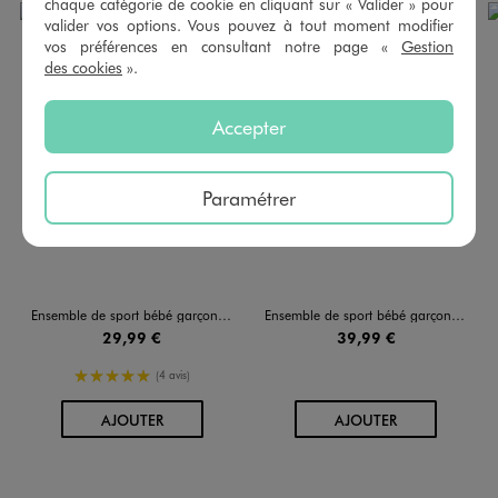
chaque catégorie de cookie en cliquant sur « Valider » pour
valider vos options. Vous pouvez à tout moment modifier
vos préférences en consultant notre page «
Gestion
des cookies
».
Accepter
Paramétrer
Ensemble de sport bébé garçon tee-shirt et short - Adidas
Ensemble de sport bébé garçon tee-shirt et short - Adidas X Disney
29,99 €
39,99 €
5/5 de moyenne
(4 avis)
AU PANIER
AU PANIER
AJOUTER
AJOUTER