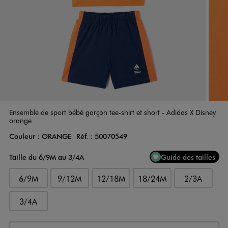
Ensemble de sport bébé garçon tee-shirt et short - Adidas X Disney
orange
Couleur :
ORANGE
Réf. :
50070549
Couleur
Choisissez votre Couleur
Taille du 6/9M au 3/4A
Guide des tailles
6/9M
9/12M
12/18M
18/24M
2/3A
3/4A