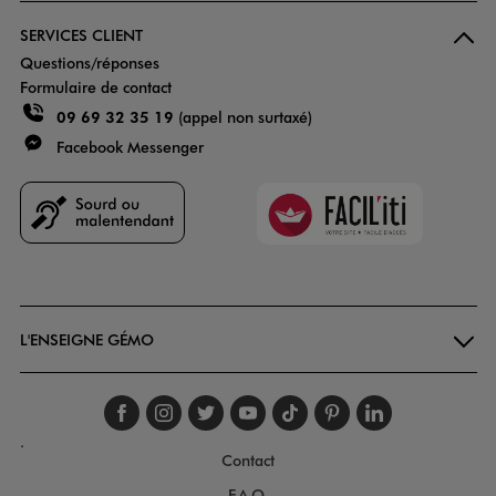
SERVICES CLIENT
Questions/réponses
Formulaire de contact
09 69 32 35 19
(appel non surtaxé)
Facebook Messenger
Faciliti
Goodays
L'ENSEIGNE GÉMO
Suivez-nous sur faceboo
Suivez-nous sur inst
Suivez-nous sur twi
Suivez-nous sur
Suivez-nous s
Suivez-nou
Suivez-
.
Contact
F.A.Q.