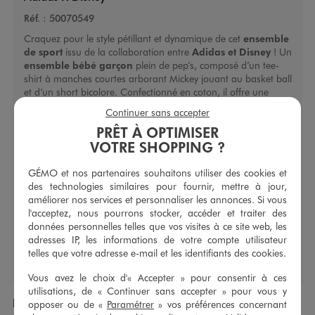
Réf. :
50070549
Craquez pour le style pétillant et dynamique de cet
ensemble
de sport
issu de la collaboration entre
Adidas
et Disney
! Un
ensemble bébé garçon
plein de pep’s, composé d’un tee-
shirt à manches courtes arborant Mickey jouant au basket ball
et d’un short bicolore. Confectionné en coton, il offre une
grande douceur pour les enfants et s’enfile facilement. On
Continuer sans accepter
retrouve la signature de la collaboration exclusive à travers un
PRÊT À OPTIMISER
logo dans le haut du dos et dans le bas du short. Une
tenue
VOTRE SHOPPING ?
de sport bébé
au top du style qui ne passera pas inaperçue !
GÉMO et nos partenaires souhaitons utiliser des cookies et
Caractéristiques
des technologies similaires pour fournir, mettre à jour,
Type de fermeture :
À enfiler
améliorer nos services et personnaliser les annonces. Si vous
Type de coupe bas :
Large
l'acceptez, nous pourrons stocker, accéder et traiter des
Type de manche :
Manches courtes
données personnelles telles que vos visites à ce site web, les
adresses IP, les informations de votre compte utilisateur
telles que votre adresse e-mail et les identifiants des cookies.
Vous avez le choix d'« Accepter » pour consentir à ces
utilisations, de « Continuer sans accepter » pour vous y
Produits achetés ensemble
opposer ou de «
Paramétrer
» vos préférences concernant