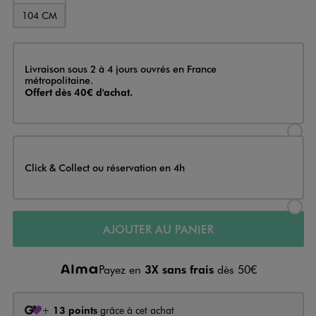
104 CM
Livraison
Livraison sous 2 à 4 jours ouvrés en France
métropolitaine.
Offert dès 40€ d'achat.
Sélectionner l’option de livraison
Click & Collect ou réservation en 4h
Sélectionner l’option de livraiso
AJOUTER AU PANIER
Payez en
3X sans frais
dès 50€
+
13 points
grâce à cet achat