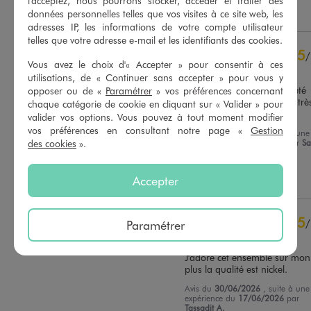
l'acceptez, nous pourrons stocker, accéder et traiter des
Utile
(0)
Signaler
données personnelles telles que vos visites à ce site web, les
Voir tous les avis sur ce site
adresses IP, les informations de votre compte utilisateur
telles que votre adresse e-mail et les identifiants des cookies.
5
étoiles
7
5
/
4
étoiles
0
Vous avez le choix d'« Accepter » pour consentir à ces
Avis vérifié et récompensé
3
étoiles
0
utilisations, de « Continuer sans accepter » pour vous y
2
étoiles
0
Très jolie ensemble pour l’été 
opposer ou de «
Paramétrer
» vos préférences concernant
avec sa couleur clair. Taille très
1
étoile
0
chaque catégorie de cookie en cliquant sur « Valider » pour
bien en 4 ans.
valider vos options. Vous pouvez à tout moment modifier
Trier les avis
vos préférences en consultant notre page «
Gestion
Avis du
05/07/2026
, suite à une
des cookies
».
expérience du
20/06/2026
par
Sa
B.
Utile
(0)
Signaler
Accepter
5
/
Paramétrer
Avis vérifié et récompensé
J'adore cet ensemble sur mon f
plus la qualité est nickel.
Avis du
30/06/2026
, suite à une
expérience du
17/06/2026
par
Tassadit A.