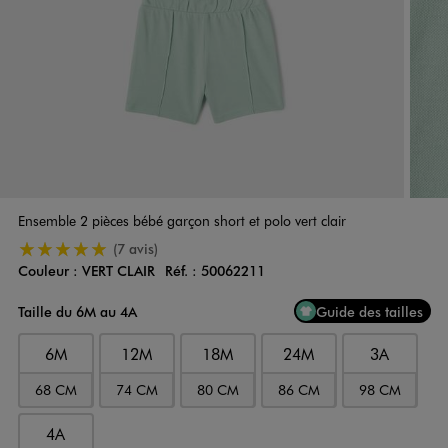
Ensemble 2 pièces bébé garçon short et polo vert clair
5/5 de moyenne
(7 avis)
Couleur :
VERT CLAIR
Réf. :
50062211
Couleur
Choisissez votre Couleur
Taille du 6M au 4A
Guide des tailles
6M
12M
18M
24M
3A
68 CM
74 CM
80 CM
86 CM
98 CM
4A