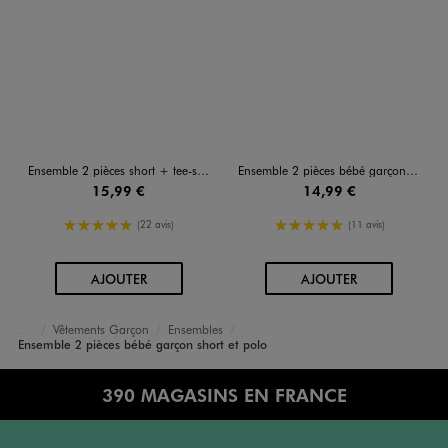
Ensemble 2 pièces short + tee-shirt bébé garçon - Camps United
Ensemble 2 pièces bébé garçon polo et short
15,99 €
14,99 €
5/5 de moyenne
5/5 de moyenne
(22 avis)
(11 avis)
AU PANIER
AU PANIER
AJOUTER
AJOUTER
Vêtements Garçon
Ensembles
Accueil
Bébé
Ensemble 2 pièces bébé garçon short et polo
390 MAGASINS EN FRANCE